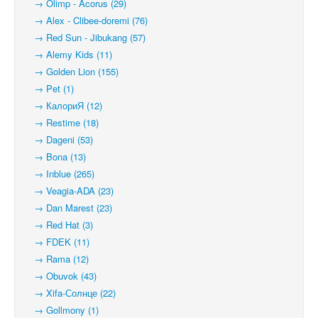
→ Olimp - Acorus (29)
→ Alex - Clibee-doremi (76)
→ Red Sun - Jibukang (57)
→ Alemy Kids (11)
→ Golden Lion (155)
→ Pet (1)
→ КалориЯ (12)
→ Restime (18)
→ Dageni (53)
→ Bona (13)
→ Inblue (265)
→ Veagia-ADA (23)
→ Dan Marest (23)
→ Red Hat (3)
→ FDEK (11)
→ Rama (12)
→ Obuvok (43)
→ Xifa-Солнце (22)
→ Gollmony (1)