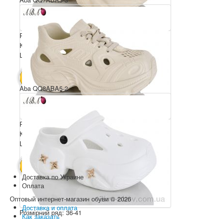
Розмірний ряд: 36-41
Комплектація ящика: 6
Ціна за пару: 350 грн.
2100 грн.
В КОШИК
Aba QQ8ABA5-2
Розмірний ряд: 36-41
Комплектація ящика: 6
Ціна за пару: 350 грн.
2100 грн.
В КОШИК
Доставка по Украине
Оплата
Оптовый интернет-магазин обуви © 2026
Доставка и оплата
Розмірний ряд: 36-41
Как заказать