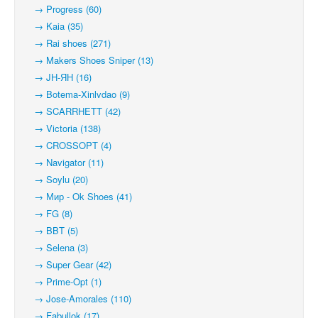
→ Progress (60)
→ Kaia (35)
→ Rai shoes (271)
→ Makers Shoes Sniper (13)
→ JH-ЯН (16)
→ Botema-Xinlvdao (9)
→ SCARRHETT (42)
→ Victoria (138)
→ CROSSOPT (4)
→ Navigator (11)
→ Soylu (20)
→ Мир - Ok Shoes (41)
→ FG (8)
→ BBT (5)
→ Selena (3)
→ Super Gear (42)
→ Prime-Opt (1)
→ Jose-Amorales (110)
→ Fabullok (17)