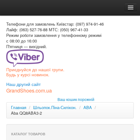
Головна
Телефони для замовлень
Київстар: (097) 974-91-46
Доставка и оплата
Лайф: (063) 527-76-88
МТС: (050) 967-41-33
Режим роботи
замовлення у телефонному режимі
Как заказать
с 08:00 до 16:00
П'ятниця — вихідний.
Контакти
Таблиця розмірів
Приєднуйся до нашої групи.
Вхід для покупця
Будь у курсі новинок.
УКР
Наш другий сайт
GrandShoes.com.ua
УКР
Ваш кошик порожній
РОС
Главная
/
Шльопок.Піна-Силікон.
/
ABA
/
Aba QQ8ABA3-2
КАТАЛОГ ТОВАРОВ