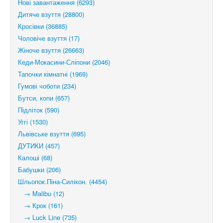
Нові завантаження (6293)
Дитяче взуття (28800)
Кросівки (36885)
Чоловіче взуття (17)
Жіноче взуття (26663)
Кеди-Мокасини-Сліпони (2046)
Тапочки кімнатні (1969)
Гумові чоботи (234)
Бутси, копи (657)
Підліток (590)
Уггі (1530)
Львівське взуття (695)
ДУТИКИ (457)
Калоші (68)
Бабушки (206)
Шльопок.Піна-Силікон. (4454)
→ Malibu (12)
→ Крок (161)
→ Luck Line (735)