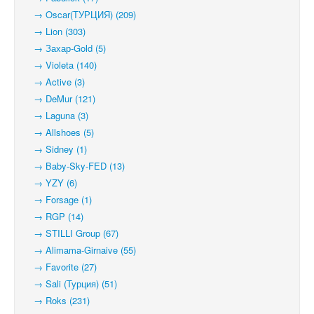
→ Oscar(ТУРЦИЯ) (209)
→ Lion (303)
→ Захар-Gold (5)
→ Violeta (140)
→ Active (3)
→ DeMur (121)
→ Laguna (3)
→ Allshoes (5)
→ Sidney (1)
→ Baby-Sky-FED (13)
→ YZY (6)
→ Forsage (1)
→ RGP (14)
→ STILLI Group (67)
→ Alimama-Girnaive (55)
→ Favorite (27)
→ Sali (Турция) (51)
→ Roks (231)