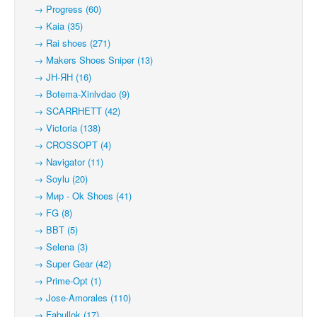
→ Progress (60)
→ Kaia (35)
→ Rai shoes (271)
→ Makers Shoes Sniper (13)
→ JH-ЯН (16)
→ Botema-Xinlvdao (9)
→ SCARRHETT (42)
→ Victoria (138)
→ CROSSOPT (4)
→ Navigator (11)
→ Soylu (20)
→ Мир - Ok Shoes (41)
→ FG (8)
→ BBT (5)
→ Selena (3)
→ Super Gear (42)
→ Prime-Opt (1)
→ Jose-Amorales (110)
→ Fabullok (17)