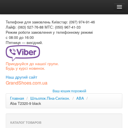
Головна
Телефони для замовлень
Київстар: (097) 974-91-46
Доставка и оплата
Лайф: (063) 527-76-88
МТС: (050) 967-41-33
Режим роботи
замовлення у телефонному режимі
Как заказать
с 08:00 до 16:00
П'ятниця — вихідний.
Контакти
Таблиця розмірів
Приєднуйся до нашої групи.
Вхід для покупця
Будь у курсі новинок.
УКР
Наш другий сайт
GrandShoes.com.ua
УКР
Ваш кошик порожній
РОС
Главная
/
Шльопок.Піна-Силікон.
/
ABA
/
Aba T2320-9 black
КАТАЛОГ ТОВАРОВ