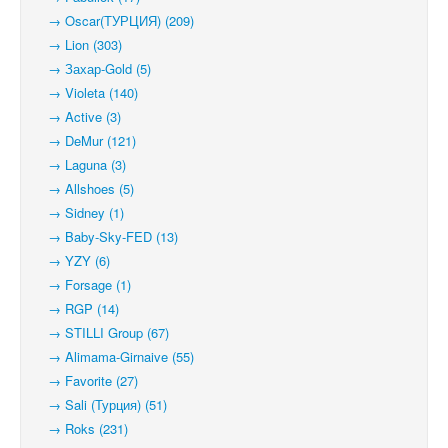
→ Oscar(ТУРЦИЯ) (209)
→ Lion (303)
→ Захар-Gold (5)
→ Violeta (140)
→ Active (3)
→ DeMur (121)
→ Laguna (3)
→ Allshoes (5)
→ Sidney (1)
→ Baby-Sky-FED (13)
→ YZY (6)
→ Forsage (1)
→ RGP (14)
→ STILLI Group (67)
→ Alimama-Girnaive (55)
→ Favorite (27)
→ Sali (Турция) (51)
→ Roks (231)