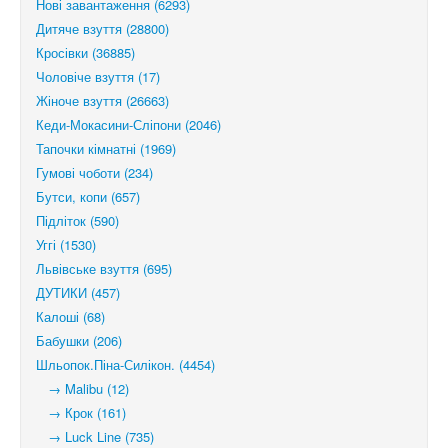
Нові завантаження (6293)
Дитяче взуття (28800)
Кросівки (36885)
Чоловіче взуття (17)
Жіноче взуття (26663)
Кеди-Мокасини-Сліпони (2046)
Тапочки кімнатні (1969)
Гумові чоботи (234)
Бутси, копи (657)
Підліток (590)
Уггі (1530)
Львівське взуття (695)
ДУТИКИ (457)
Калоші (68)
Бабушки (206)
Шльопок.Піна-Силікон. (4454)
→ Malibu (12)
→ Крок (161)
→ Luck Line (735)