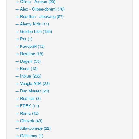
→ Olimp - Acorus (29)
→ Alex - Clibee-doremi (76)
→ Red Sun - Jibukang (57)
→ Alemy Kids (11)
→ Golden Lion (155)
→ Pet (1)
→ КалориЯ (12)
→ Restime (18)
→ Dageni (53)
→ Bona (13)
→ Inblue (265)
→ Veagia-ADA (23)
→ Dan Marest (23)
→ Red Hat (3)
→ FDEK (11)
→ Rama (12)
→ Obuvok (43)
→ Xifa-Солнце (22)
→ Gollmony (1)