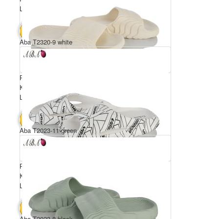
Ціна за пару: 185 грн.
1480 грн.
В КОШИК
Aba T2320-9 white
Розмірний ряд: 40-45
Комплектація ящика: 8
Ціна за пару: 185 грн.
1480 грн.
В КОШИК
Aba T2023-11 green
Розмірний ряд: 40-45
Комплектація ящика: 8
Ціна за пару: 185 грн.
1480 грн.
В КОШИК
Aba T2023-8 black