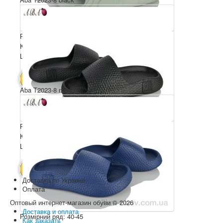
Розмірний ряд: 40-45
Комплектація ящика: 8
Ціна за пару: 185 грн.
1480 грн.
В КОШИК
Aba T2023-8 navy
Розмірний ряд: 40-45
Комплектація ящика: 8
Ціна за пару: 185 грн.
1480 грн.
В КОШИК
Доставка по Украине
Оплата
Оптовый интернет-магазин обуви © 2026
Доставка и оплата
Розмірний ряд: 40-45
Как заказать