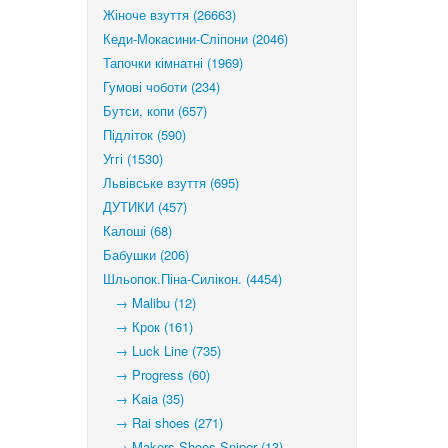
Жіноче взуття (26663)
Кеди-Мокасини-Сліпони (2046)
Тапочки кімнатні (1969)
Гумові чоботи (234)
Бутси, копи (657)
Підліток (590)
Уггі (1530)
Львівське взуття (695)
ДУТИКИ (457)
Калоші (68)
Бабушки (206)
Шльопок.Піна-Силікон. (4454)
→ Malibu (12)
→ Крок (161)
→ Luck Line (735)
→ Progress (60)
→ Kaia (35)
→ Rai shoes (271)
→ Makers Shoes Sniper (13)