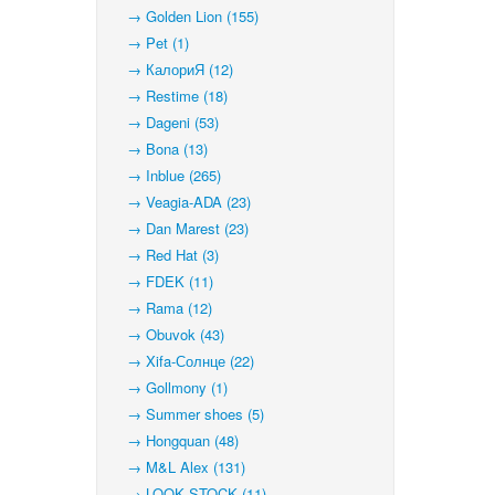
→ Golden Lion (155)
→ Pet (1)
→ КалориЯ (12)
→ Restime (18)
→ Dageni (53)
→ Bona (13)
→ Inblue (265)
→ Veagia-ADA (23)
→ Dan Marest (23)
→ Red Hat (3)
→ FDEK (11)
→ Rama (12)
→ Obuvok (43)
→ Xifa-Солнце (22)
→ Gollmony (1)
→ Summer shoes (5)
→ Hongquan (48)
→ M&L Alex (131)
→ LOOK STOCK (11)