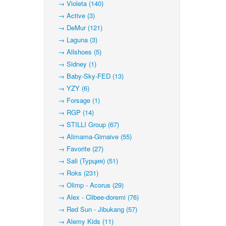
→ Violeta (140)
→ Active (3)
→ DeMur (121)
→ Laguna (3)
→ Allshoes (5)
→ Sidney (1)
→ Baby-Sky-FED (13)
→ YZY (6)
→ Forsage (1)
→ RGP (14)
→ STILLI Group (67)
→ Alimama-Girnaive (55)
→ Favorite (27)
→ Sali (Турция) (51)
→ Roks (231)
→ Olimp - Acorus (29)
→ Alex - Clibee-doremi (76)
→ Red Sun - Jibukang (57)
→ Alemy Kids (11)