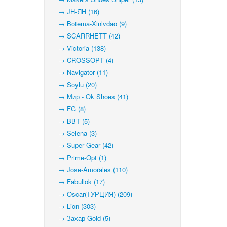
→ JH-ЯН (16)
→ Botema-Xinlvdao (9)
→ SCARRHETT (42)
→ Victoria (138)
→ CROSSOPT (4)
→ Navigator (11)
→ Soylu (20)
→ Мир - Ok Shoes (41)
→ FG (8)
→ BBT (5)
→ Selena (3)
→ Super Gear (42)
→ Prime-Opt (1)
→ Jose-Amorales (110)
→ Fabullok (17)
→ Oscar(ТУРЦИЯ) (209)
→ Lion (303)
→ Захар-Gold (5)