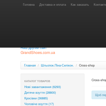
Телефони для замовлень
Київстар: (097) 974-91-46
Головна
Доставка и оплата
Как заказать
Контакт
Лайф: (063) 527-76-88
МТС: (050) 967-41-33
Режим роботи
замовлення у телефонному режимі
с 08:00 до 16:00
П'ятниця — вихідний.
Приєднуйся до нашої групи.
Будь у курсі новинок.
Наш другий сайт
GrandShoes.com.ua
Главная
/
Шльопок.Піна-Силікон.
/
Cross-shop
Cross-sho
КАТАЛОГ ТОВАРОВ
Нові завантаження (6293)
Дитяче взуття (28800)
Щоб пер
Кросівки (36885)
Чоловіче взуття (17)