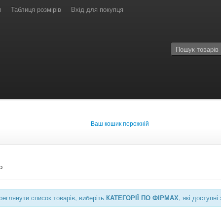
и
Таблиця розмірів
Вхід для покупця
Ваш кошик порожній
p
еглянути список товарів, виберіть
КАТЕГОРІЇ ПО ФІРМАХ
, які доступ