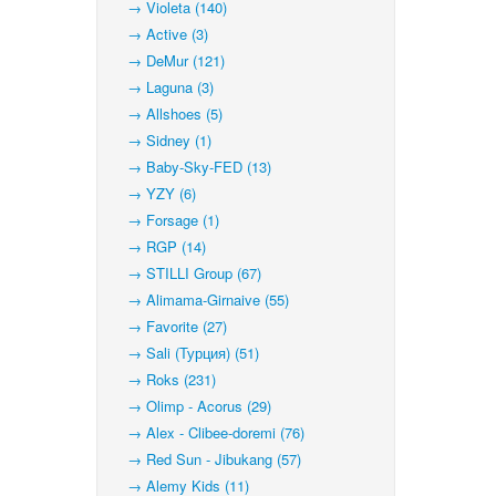
→ Violeta (140)
→ Active (3)
→ DeMur (121)
→ Laguna (3)
→ Allshoes (5)
→ Sidney (1)
→ Baby-Sky-FED (13)
→ YZY (6)
→ Forsage (1)
→ RGP (14)
→ STILLI Group (67)
→ Alimama-Girnaive (55)
→ Favorite (27)
→ Sali (Турция) (51)
→ Roks (231)
→ Olimp - Acorus (29)
→ Alex - Clibee-doremi (76)
→ Red Sun - Jibukang (57)
→ Alemy Kids (11)