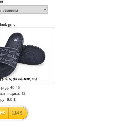
ня
black-grey
 ряд: 40-45
ція ящика: 12
ру: 9.5 $
114 $
ИК