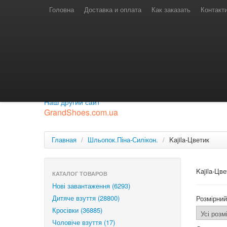
Телефони для замовлень
Київстар: (097) 974-91-46
Головна
Доставка и оплата
Как заказать
Контакт
Лайф: (063) 527-76-88
МТС: (050) 967-41-33
Режим роботи
замовлення у телефонному режимі
с 08:00 до 16:00
П'ятниця — вихідний.
Приєднуйся до нашої групи.
Будь у курсі новинок.
Наш другий сайт
GrandShoes.com.ua
Главная
/
Шльопок.Піна-Силікон.
/
Kajila-Цветик
Kajila-Цве
КАТАЛОГ ТОВАРОВ
Нові завантаження (6293)
Дитяче взуття (28800)
Розмірний
Кросівки (36885)
Чоловіче взуття (17)