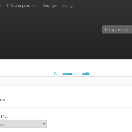
и
Таблиця розмірів
Вхід для покупця
Ваш кошик порожній
тик
 ряд