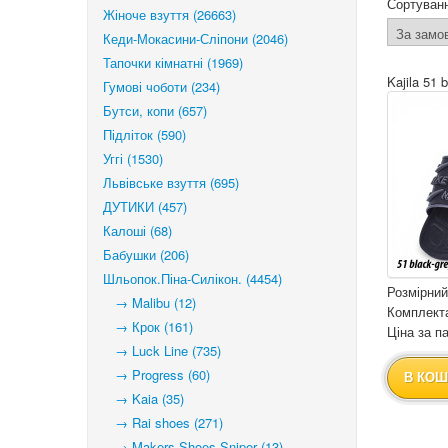
Сортуван
Жіноче взуття (26663)
Кеди-Мокасини-Сліпони (2046)
Тапочки кімнатні (1969)
Kajila 51 
Гумові чоботи (234)
Бутси, копи (657)
Підліток (590)
Уггі (1530)
Львівське взуття (695)
ДУТИКИ (457)
Калоші (68)
Бабушки (206)
Шльопок.Піна-Силікон. (4454)
Розмірний
→ Malibu (12)
Комплекта
→ Крок (161)
Ціна за па
→ Luck Line (735)
→ Progress (60)
В КОШ
→ Kaia (35)
→ Rai shoes (271)
→ Makers Shoes Sniper (13)