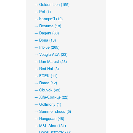
→ Golden Lion (155)
→ Pet (1)
→ КалориЯ (12)
→ Restime (18)
→ Dageni (53)
→ Bona (13)
→ Inblue (265)
→ Veagia-ADA (23)
→ Dan Marest (23)
→ Red Hat (3)
→ FDEK (11)
→ Rama (12)
→ Obuvok (43)
→ Xifa-Солнце (22)
→ Gollmony (1)
→ Summer shoes (5)
→ Hongquan (48)
→ M&L Alex (131)
→ LOOK STOCK (11)