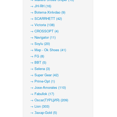
→ JH-ЯН (16)
→ Botema-Xinlvdao (9)
→ SCARRHETT (42)
→ Victoria (138)
→ CROSSOPT (4)
→ Navigator (11)
→ Soylu (20)
→ Мир - Ok Shoes (41)
→ FG (8)
→ BBT (5)
→ Selena (3)
→ Super Gear (42)
→ Prime-Opt (1)
→ Jose-Amorales (110)
→ Fabullok (17)
→ Oscar(ТУРЦИЯ) (209)
→ Lion (303)
→ Захар-Gold (5)