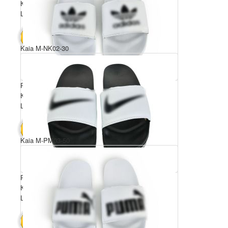
Комплектація ящика: 10
Ціна за пару: 5 $
50 $
В КОШИК
Kaia M-NK02-30
Розмірний ряд: 40-45
Комплектація ящика: 6
Ціна за пару: 7.5 $
45 $
В КОШИК
Kaia M-PM03-50
Розмірний ряд: 40-45
Комплектація ящика: 6
Ціна за пару: 8.5 $
51 $
В КОШИК