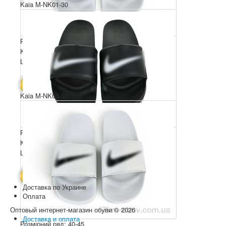
Kaia M-NK01-30
Розмірний ряд: 40-45
Комплектація ящика: 6
Ціна за пару: 7.5 $
45 $
В КОШИК
Kaia M-NK03-30
Розмірний ряд: 40-45
Комплектація ящика: 6
Ціна за пару: 8.5 $
51 $
В КОШИК
Доставка по Украине
Оплата
Оптовый интернет-магазин обуви © 2026
Доставка и оплата
Розмірний ряд: 40-45