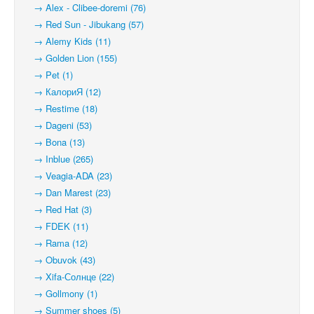
→ Alex - Clibee-doremi (76)
→ Red Sun - Jibukang (57)
→ Alemy Kids (11)
→ Golden Lion (155)
→ Pet (1)
→ КалориЯ (12)
→ Restime (18)
→ Dageni (53)
→ Bona (13)
→ Inblue (265)
→ Veagia-ADA (23)
→ Dan Marest (23)
→ Red Hat (3)
→ FDEK (11)
→ Rama (12)
→ Obuvok (43)
→ Xifa-Солнце (22)
→ Gollmony (1)
→ Summer shoes (5)