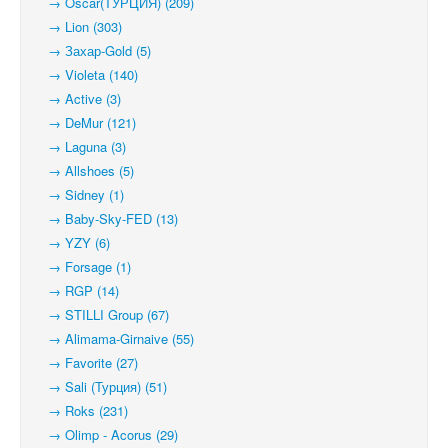
→ Oscar(ТУРЦИЯ) (209)
→ Lion (303)
→ Захар-Gold (5)
→ Violeta (140)
→ Active (3)
→ DeMur (121)
→ Laguna (3)
→ Allshoes (5)
→ Sidney (1)
→ Baby-Sky-FED (13)
→ YZY (6)
→ Forsage (1)
→ RGP (14)
→ STILLI Group (67)
→ Alimama-Girnaive (55)
→ Favorite (27)
→ Sali (Турция) (51)
→ Roks (231)
→ Olimp - Acorus (29)