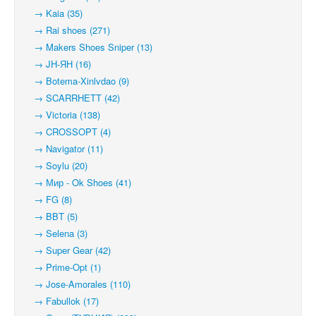
→ Kaia (35)
→ Rai shoes (271)
→ Makers Shoes Sniper (13)
→ JH-ЯН (16)
→ Botema-Xinlvdao (9)
→ SCARRHETT (42)
→ Victoria (138)
→ CROSSOPT (4)
→ Navigator (11)
→ Soylu (20)
→ Мир - Ok Shoes (41)
→ FG (8)
→ BBT (5)
→ Selena (3)
→ Super Gear (42)
→ Prime-Opt (1)
→ Jose-Amorales (110)
→ Fabullok (17)