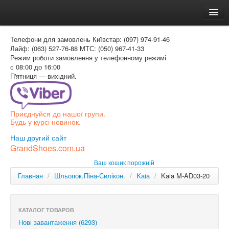
Головна
Телефони для замовлень
Київстар: (097) 974-91-46
Доставка и оплата
Лайф: (063) 527-76-88
МТС: (050) 967-41-33
Режим роботи
замовлення у телефонному режимі
Как заказать
с 08:00 до 16:00
П'ятниця — вихідний.
Контакти
Таблиця розмірів
Приєднуйся до нашої групи.
Вхід для покупця
Будь у курсі новинок.
УКР
Наш другий сайт
GrandShoes.com.ua
УКР
Ваш кошик порожній
РОС
Главная
/
Шльопок.Піна-Силікон.
/
Kaia
/
Kaia M-AD03-20
КАТАЛОГ ТОВАРОВ
Нові завантаження (6293)