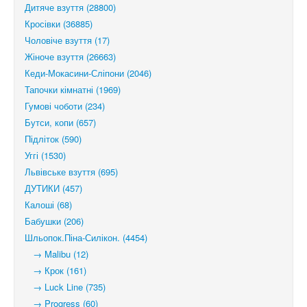
Дитяче взуття (28800)
Кросівки (36885)
Чоловіче взуття (17)
Жіноче взуття (26663)
Кеди-Мокасини-Сліпони (2046)
Тапочки кімнатні (1969)
Гумові чоботи (234)
Бутси, копи (657)
Підліток (590)
Уггі (1530)
Львівське взуття (695)
ДУТИКИ (457)
Калоші (68)
Бабушки (206)
Шльопок.Піна-Силікон. (4454)
→ Malibu (12)
→ Крок (161)
→ Luck Line (735)
→ Progress (60)