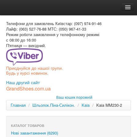
Головна
Телефони для замовлень
Київстар: (097) 974-91-46
Доставка и оплата
Лайф: (063) 527-76-88
МТС: (050) 967-41-33
Режим роботи
замовлення у телефонному режимі
Как заказать
с 08:00 до 16:00
П'ятниця — вихідний.
Контакти
Таблиця розмірів
Приєднуйся до нашої групи.
Вхід для покупця
Будь у курсі новинок.
УКР
Наш другий сайт
GrandShoes.com.ua
УКР
Ваш кошик порожній
РОС
Главная
/
Шльопок.Піна-Силікон.
/
Kaia
/
Kaia MM230-2
КАТАЛОГ ТОВАРОВ
Нові завантаження (6293)