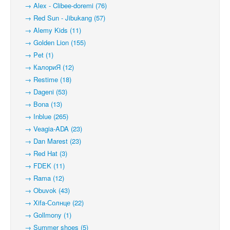
→ Alex - Clibee-doremi (76)
→ Red Sun - Jibukang (57)
→ Alemy Kids (11)
→ Golden Lion (155)
→ Pet (1)
→ КалориЯ (12)
→ Restime (18)
→ Dageni (53)
→ Bona (13)
→ Inblue (265)
→ Veagia-ADA (23)
→ Dan Marest (23)
→ Red Hat (3)
→ FDEK (11)
→ Rama (12)
→ Obuvok (43)
→ Xifa-Солнце (22)
→ Gollmony (1)
→ Summer shoes (5)