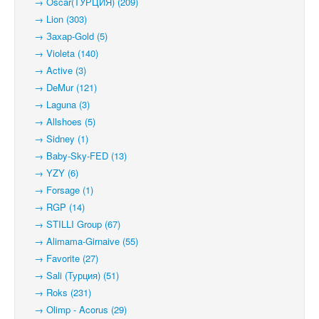
→ Oscar(ТУРЦИЯ) (209)
→ Lion (303)
→ Захар-Gold (5)
→ Violeta (140)
→ Active (3)
→ DeMur (121)
→ Laguna (3)
→ Allshoes (5)
→ Sidney (1)
→ Baby-Sky-FED (13)
→ YZY (6)
→ Forsage (1)
→ RGP (14)
→ STILLI Group (67)
→ Alimama-Girnaive (55)
→ Favorite (27)
→ Sali (Турция) (51)
→ Roks (231)
→ Olimp - Acorus (29)