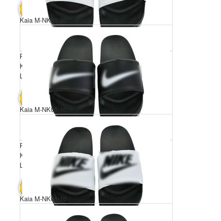
50 $
В КОШИК
Kaia M-NK01-30
Розмірний ряд: 40-45
Комплектація ящика: 6
Ціна за пару: 8.5 $
51 $
В КОШИК
Kaia M-NK02-10
Розмірний ряд: 40-45
Комплектація ящика: 6
Ціна за пару: 8.5 $
51 $
В КОШИК
Kaia M-NK01-10