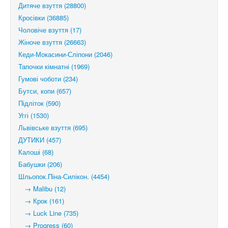
Дитяче взуття (28800)
Кросівки (36885)
Чоловіче взуття (17)
Жіноче взуття (26663)
Кеди-Мокасини-Сліпони (2046)
Тапочки кімнатні (1969)
Гумові чоботи (234)
Бутси, копи (657)
Підліток (590)
Уггі (1530)
Львівське взуття (695)
ДУТИКИ (457)
Калоші (68)
Бабушки (206)
Шльопок.Піна-Силікон. (4454)
→ Malibu (12)
→ Крок (161)
→ Luck Line (735)
→ Progress (60)