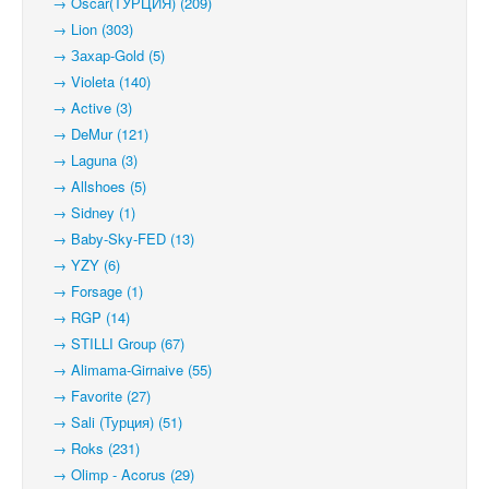
→ Oscar(ТУРЦИЯ) (209)
→ Lion (303)
→ Захар-Gold (5)
→ Violeta (140)
→ Active (3)
→ DeMur (121)
→ Laguna (3)
→ Allshoes (5)
→ Sidney (1)
→ Baby-Sky-FED (13)
→ YZY (6)
→ Forsage (1)
→ RGP (14)
→ STILLI Group (67)
→ Alimama-Girnaive (55)
→ Favorite (27)
→ Sali (Турция) (51)
→ Roks (231)
→ Olimp - Acorus (29)