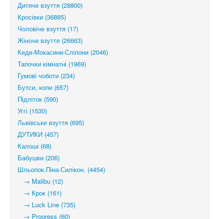
Дитяче взуття (28800)
Кросівки (36885)
Чоловіче взуття (17)
Жіноче взуття (26663)
Кеди-Мокасини-Сліпони (2046)
Тапочки кімнатні (1969)
Гумові чоботи (234)
Бутси, копи (657)
Підліток (590)
Уггі (1530)
Львівське взуття (695)
ДУТИКИ (457)
Калоші (68)
Бабушки (206)
Шльопок.Піна-Силікон. (4454)
→ Malibu (12)
→ Крок (161)
→ Luck Line (735)
→ Progress (60)