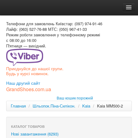
Головна
Телефони для замовлень
Київстар: (097) 974-91-46
Доставка и оплата
Лайф: (063) 527-76-88
МТС: (050) 967-41-33
Режим роботи
замовлення у телефонному режимі
Как заказать
с 08:00 до 16:00
П'ятниця — вихідний.
Контакти
Таблиця розмірів
Приєднуйся до нашої групи.
Вхід для покупця
Будь у курсі новинок.
УКР
Наш другий сайт
GrandShoes.com.ua
УКР
Ваш кошик порожній
РОС
Главная
/
Шльопок.Піна-Силікон.
/
Kaia
/
Kaia MM500-2
КАТАЛОГ ТОВАРОВ
Нові завантаження (6293)