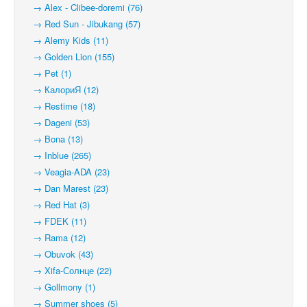
→ Alex - Clibee-doremi (76)
→ Red Sun - Jibukang (57)
→ Alemy Kids (11)
→ Golden Lion (155)
→ Pet (1)
→ КалориЯ (12)
→ Restime (18)
→ Dageni (53)
→ Bona (13)
→ Inblue (265)
→ Veagia-ADA (23)
→ Dan Marest (23)
→ Red Hat (3)
→ FDEK (11)
→ Rama (12)
→ Obuvok (43)
→ Xifa-Солнце (22)
→ Gollmony (1)
→ Summer shoes (5)