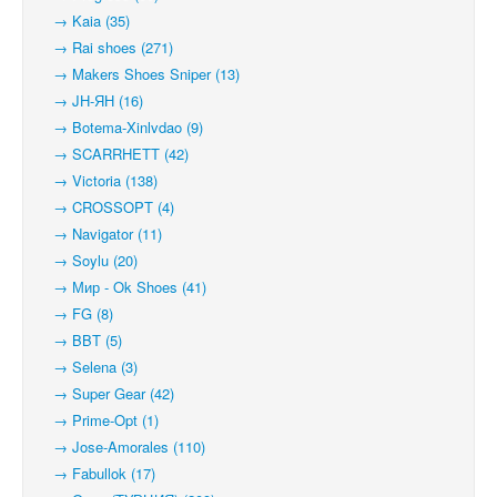
→ Kaia (35)
→ Rai shoes (271)
→ Makers Shoes Sniper (13)
→ JH-ЯН (16)
→ Botema-Xinlvdao (9)
→ SCARRHETT (42)
→ Victoria (138)
→ CROSSOPT (4)
→ Navigator (11)
→ Soylu (20)
→ Мир - Ok Shoes (41)
→ FG (8)
→ BBT (5)
→ Selena (3)
→ Super Gear (42)
→ Prime-Opt (1)
→ Jose-Amorales (110)
→ Fabullok (17)