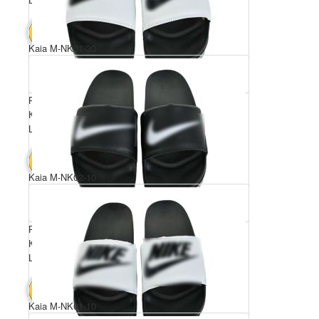
50 $
В КОШИК
Kaia M-NK01-30
Розмірний ряд: 40-45
Комплектація ящика: 6
Ціна за пару: 8.5 $
51 $
В КОШИК
Kaia M-NK02-10
Розмірний ряд: 40-45
Комплектація ящика: 6
Ціна за пару: 8.5 $
51 $
В КОШИК
Kaia M-NK01-10