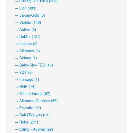
→ Oscar(ТУРЦИЯ) (209)
→ Lion (303)
→ Захар-Gold (5)
→ Violeta (140)
→ Active (3)
→ DeMur (121)
→ Laguna (3)
→ Allshoes (5)
→ Sidney (1)
→ Baby-Sky-FED (13)
→ YZY (6)
→ Forsage (1)
→ RGP (14)
→ STILLI Group (67)
→ Alimama-Girnaive (55)
→ Favorite (27)
→ Sali (Турция) (51)
→ Roks (231)
→ Olimp - Acorus (29)