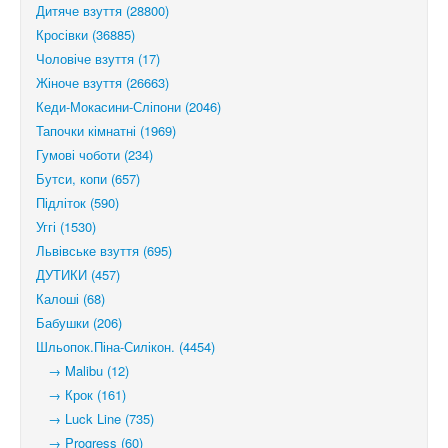
Дитяче взуття (28800)
Кросівки (36885)
Чоловіче взуття (17)
Жіноче взуття (26663)
Кеди-Мокасини-Сліпони (2046)
Тапочки кімнатні (1969)
Гумові чоботи (234)
Бутси, копи (657)
Підліток (590)
Уггі (1530)
Львівське взуття (695)
ДУТИКИ (457)
Калоші (68)
Бабушки (206)
Шльопок.Піна-Силікон. (4454)
→ Malibu (12)
→ Крок (161)
→ Luck Line (735)
→ Progress (60)