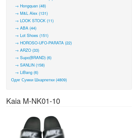
→ Hongquan (48)
→ M&L Alex (131)
→ LOOK STOCK (11)
→ ABA (44)
→ Lot Shoes (151)
→ HOROSO-UFO-PARATA (22)
→ ARZO (33)
→ Supo(BRAND) (6)
→ SANLIN (158)
→ LiBang (6)
Одяг Сумки Шкарпетки (4809)
Kaia M-NK01-10