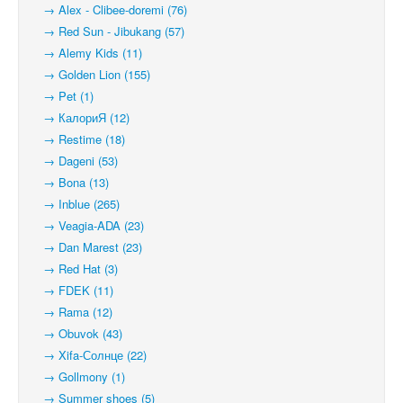
→ Alex - Clibee-doremi (76)
→ Red Sun - Jibukang (57)
→ Alemy Kids (11)
→ Golden Lion (155)
→ Pet (1)
→ КалориЯ (12)
→ Restime (18)
→ Dageni (53)
→ Bona (13)
→ Inblue (265)
→ Veagia-ADA (23)
→ Dan Marest (23)
→ Red Hat (3)
→ FDEK (11)
→ Rama (12)
→ Obuvok (43)
→ Xifa-Солнце (22)
→ Gollmony (1)
→ Summer shoes (5)