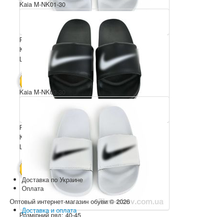
Kaia M-NK01-30
Розмірний ряд: 40-45
Комплектація ящика: 6
Ціна за пару: 7.5 $
45 $
В КОШИК
Kaia M-NK03-30
Розмірний ряд: 40-45
Комплектація ящика: 6
Ціна за пару: 8.5 $
51 $
В КОШИК
Доставка по Украине
Оплата
Оптовый интернет-магазин обуви © 2026
Доставка и оплата
Розмірний ряд: 40-45