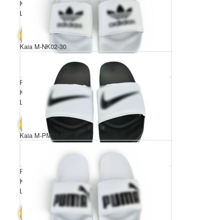
Комплектація ящика: 10
Ціна за пару: 5 $
50 $
В КОШИК
Kaia M-NK02-30
Розмірний ряд: 40-45
Комплектація ящика: 6
Ціна за пару: 7.5 $
45 $
В КОШИК
Kaia M-PM03-50
Розмірний ряд: 40-45
Комплектація ящика: 6
Ціна за пару: 8.5 $
51 $
В КОШИК