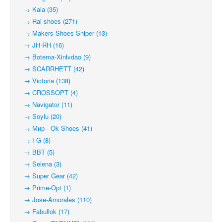
→ Kaia (35)
→ Rai shoes (271)
→ Makers Shoes Sniper (13)
→ JH-ЯН (16)
→ Botema-Xinlvdao (9)
→ SCARRHETT (42)
→ Victoria (138)
→ CROSSOPT (4)
→ Navigator (11)
→ Soylu (20)
→ Мир - Ok Shoes (41)
→ FG (8)
→ BBT (5)
→ Selena (3)
→ Super Gear (42)
→ Prime-Opt (1)
→ Jose-Amorales (110)
→ Fabullok (17)