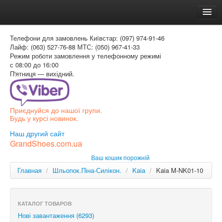
Головна
Телефони для замовлень
Київстар: (097) 974-91-46
Доставка и оплата
Лайф: (063) 527-76-88
МТС: (050) 967-41-33
Режим роботи
замовлення у телефонному режимі
Как заказать
с 08:00 до 16:00
П'ятниця — вихідний.
Контакти
Таблиця розмірів
Приєднуйся до нашої групи.
Вхід для покупця
Будь у курсі новинок.
УКР
Наш другий сайт
GrandShoes.com.ua
УКР
Ваш кошик порожній
РОС
Главная
/
Шльопок.Піна-Силікон.
/
Kaia
/
Kaia M-NK01-10
КАТАЛОГ ТОВАРОВ
Нові завантаження (6293)