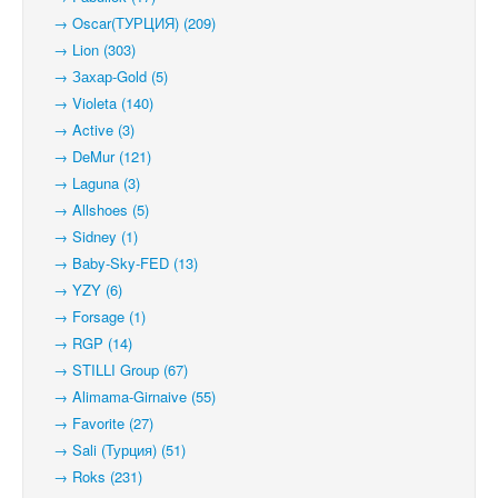
→ Oscar(ТУРЦИЯ) (209)
→ Lion (303)
→ Захар-Gold (5)
→ Violeta (140)
→ Active (3)
→ DeMur (121)
→ Laguna (3)
→ Allshoes (5)
→ Sidney (1)
→ Baby-Sky-FED (13)
→ YZY (6)
→ Forsage (1)
→ RGP (14)
→ STILLI Group (67)
→ Alimama-Girnaive (55)
→ Favorite (27)
→ Sali (Турция) (51)
→ Roks (231)