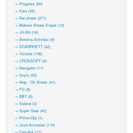
→ Progress (60)
→ Kaia (35)
→ Rai shoes (271)
→ Makers Shoes Sniper (13)
→ JH-ЯН (16)
→ Botema-Xinlvdao (9)
→ SCARRHETT (42)
→ Victoria (138)
→ CROSSOPT (4)
→ Navigator (11)
→ Soylu (20)
→ Мир - Ok Shoes (41)
→ FG (8)
→ BBT (5)
→ Selena (3)
→ Super Gear (42)
→ Prime-Opt (1)
→ Jose-Amorales (110)
→ Fabullok (17)