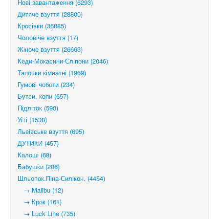
Нові завантаження (6293)
Дитяче взуття (28800)
Кросівки (36885)
Чоловіче взуття (17)
Жіноче взуття (26663)
Кеди-Мокасини-Сліпони (2046)
Тапочки кімнатні (1969)
Гумові чоботи (234)
Бутси, копи (657)
Підліток (590)
Уггі (1530)
Львівське взуття (695)
ДУТИКИ (457)
Калоші (68)
Бабушки (206)
Шльопок.Піна-Силікон. (4454)
→ Malibu (12)
→ Крок (161)
→ Luck Line (735)