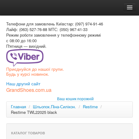
Головна
Телефони для замовлень
Київстар: (097) 974-91-46
Доставка и оплата
Лайф: (063) 527-76-88
МТС: (050) 967-41-33
Режим роботи
замовлення у телефонному режимі
Как заказать
с 08:00 до 16:00
П'ятниця — вихідний.
Контакти
Таблиця розмірів
Приєднуйся до нашої групи.
Вхід для покупця
Будь у курсі новинок.
УКР
Наш другий сайт
GrandShoes.com.ua
УКР
Ваш кошик порожній
РОС
Главная
/
Шльопок.Піна-Силікон.
/
Restime
/
Restime TWL22025 black
КАТАЛОГ ТОВАРОВ