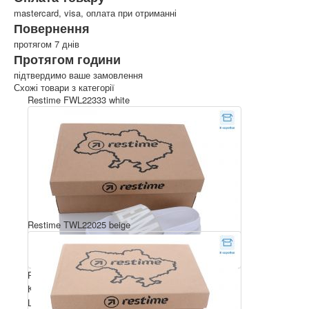
mastercard, visa, оплата при отриманні
Повернення
протягом 7 днів
Протягом години
підтвердимо ваше замовлення
Схожі товари з категорії
Restime FWL22333 white
Restime TWL22025 beige
Розмірний ряд: 36-41
Комплектація ящика: 24
Ціна за пару: 3.2 $