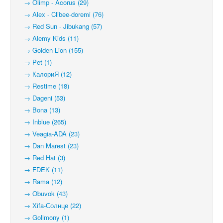
→ Olimp - Acorus (29)
→ Alex - Clibee-doremi (76)
→ Red Sun - Jibukang (57)
→ Alemy Kids (11)
→ Golden Lion (155)
→ Pet (1)
→ КалориЯ (12)
→ Restime (18)
→ Dageni (53)
→ Bona (13)
→ Inblue (265)
→ Veagia-ADA (23)
→ Dan Marest (23)
→ Red Hat (3)
→ FDEK (11)
→ Rama (12)
→ Obuvok (43)
→ Xifa-Солнце (22)
→ Gollmony (1)