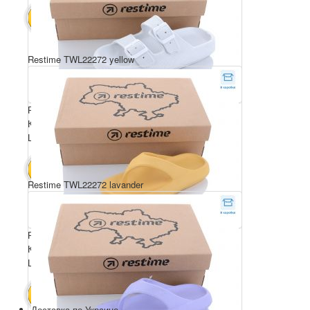
93.6 $
В КОШИК
Restime TWL22272 yellow
Розмірний ряд: 35-39
Комплектація ящика: 24
Ціна за пару: 4.3 $
102 $
В КОШИК
Restime TWL22272 lavander
Розмірний ряд: 35-39
Комплектація ящика: 24
Ціна за пару: 4 $
94.8 $
В КОШИК
Доставка по Украине