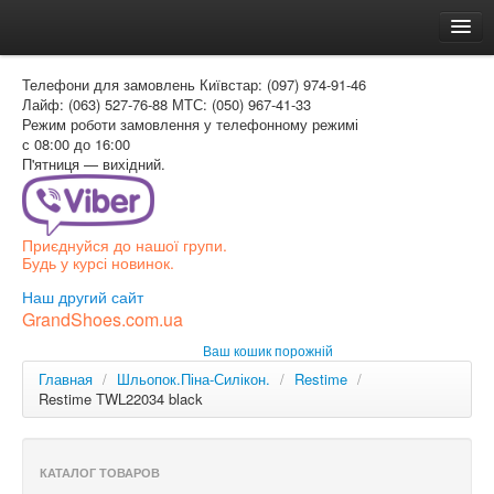
Головна
Телефони для замовлень
Київстар: (097) 974-91-46
Доставка и оплата
Лайф: (063) 527-76-88
МТС: (050) 967-41-33
Режим роботи
замовлення у телефонному режимі
Как заказать
с 08:00 до 16:00
П'ятниця — вихідний.
Контакти
Таблиця розмірів
Приєднуйся до нашої групи.
Вхід для покупця
Будь у курсі новинок.
УКР
Наш другий сайт
GrandShoes.com.ua
УКР
Ваш кошик порожній
РОС
Главная
/
Шльопок.Піна-Силікон.
/
Restime
/
Restime TWL22034 black
КАТАЛОГ ТОВАРОВ