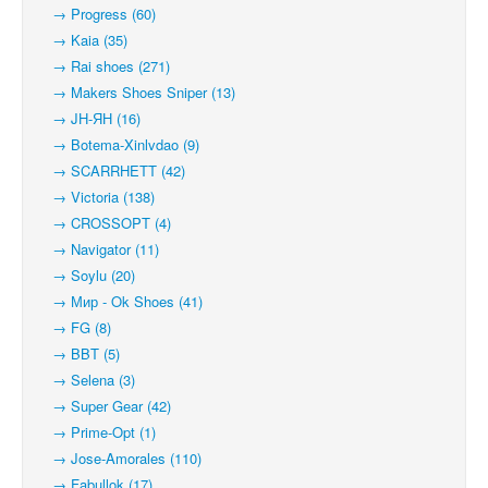
→ Progress (60)
→ Kaia (35)
→ Rai shoes (271)
→ Makers Shoes Sniper (13)
→ JH-ЯН (16)
→ Botema-Xinlvdao (9)
→ SCARRHETT (42)
→ Victoria (138)
→ CROSSOPT (4)
→ Navigator (11)
→ Soylu (20)
→ Мир - Ok Shoes (41)
→ FG (8)
→ BBT (5)
→ Selena (3)
→ Super Gear (42)
→ Prime-Opt (1)
→ Jose-Amorales (110)
→ Fabullok (17)