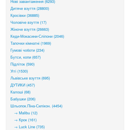
Нові завантаження (6293)
Дитяче взуття (28800)
Кросівки (36885)
Чоловіче взуття (17)
Жіноче взуття (26663)
Кеди-Мокасини-Сліпони (2046)
Тапочки кімнатні (1969)
Гумові чоботи (234)
Бутси, копи (657)
Підліток (590)
Уггі (1530)
Львівське взуття (695)
ДУТИКИ (457)
Калоші (68)
Бабушки (206)
Шльопок.Піна-Силікон. (4454)
→ Malibu (12)
→ Крок (161)
→ Luck Line (735)