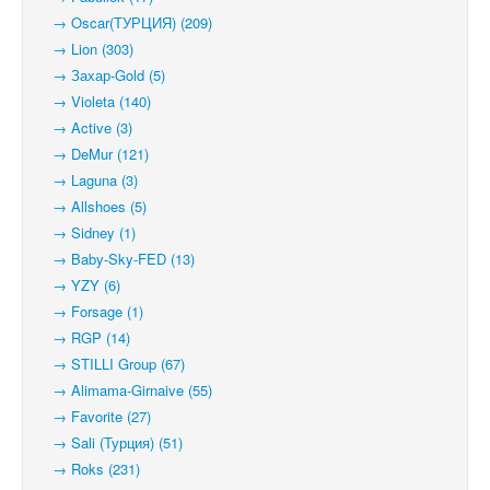
→ Oscar(ТУРЦИЯ) (209)
→ Lion (303)
→ Захар-Gold (5)
→ Violeta (140)
→ Active (3)
→ DeMur (121)
→ Laguna (3)
→ Allshoes (5)
→ Sidney (1)
→ Baby-Sky-FED (13)
→ YZY (6)
→ Forsage (1)
→ RGP (14)
→ STILLI Group (67)
→ Alimama-Girnaive (55)
→ Favorite (27)
→ Sali (Турция) (51)
→ Roks (231)