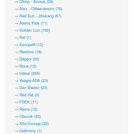
→ Olimp - Acorus (29)
→ Alex - Clibee-doremi (76)
→ Red Sun - Jibukang (57)
→ Alemy Kids (11)
→ Golden Lion (155)
→ Pet (1)
→ КалориЯ (12)
→ Restime (18)
→ Dageni (53)
→ Bona (13)
→ Inblue (265)
→ Veagia-ADA (23)
→ Dan Marest (23)
→ Red Hat (3)
→ FDEK (11)
→ Rama (12)
→ Obuvok (43)
→ Xifa-Солнце (22)
→ Gollmony (1)