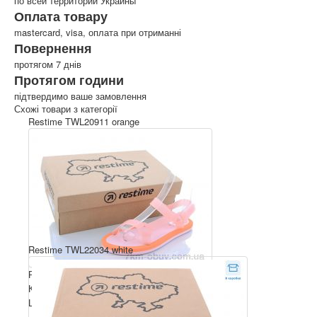
по всей территории Украины
Оплата товару
mastercard, visa, оплата при отриманні
Повернення
протягом 7 днів
Протягом години
підтвердимо ваше замовлення
Схожі товари з категорії
Restime TWL20911 orange
Restime TWL22034 white
Розмірний ряд: 36-41
Комплектація ящика: 24
Ціна за пару: 3.9 $