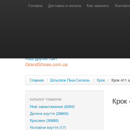
Телефони для замовлень
Київстар: (097) 974-91-46
Головна
Доставка и оплата
Как заказать
Контакт
Лайф: (063) 527-76-88
МТС: (050) 967-41-33
Режим роботи
замовлення у телефонному режимі
с 08:00 до 16:00
П'ятниця — вихідний.
Приєднуйся до нашої групи.
Будь у курсі новинок.
Наш другий сайт
GrandShoes.com.ua
Главная
/
Шльопок.Піна-Силікон.
/
Крок
/
Крок 411 
Крок
КАТАЛОГ ТОВАРОВ
Нові завантаження (6293)
Дитяче взуття (28800)
Кросівки (36885)
Чоловіче взуття (17)