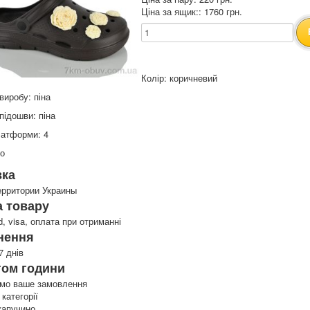
Ціна за ящик:: 1760 грн.
Колір: коричневий
виробу: піна
підошви: піна
латформи: 4
то
вка
ерритории Украины
 товару
d, visa, оплата при отриманні
нення
7 днів
гом години
имо ваше замовлення
 категорії
капучино