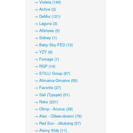
→ Violeta (140)
→ Active (3)
→ DeMur (121)
→ Laguna (3)
→ Allshoes (5)
→ Sidney (1)
→ Baby-Sky-FED (13)
→ YZY (6)
→ Forsage (1)
→ RGP (14)
→ STILLI Group (67)
→ Alimama-Girnaive (55)
→ Favorite (27)
→ Sali (Турция) (51)
→ Roks (231)
→ Olimp - Acorus (29)
→ Alex - Clibee-doremi (76)
→ Red Sun - Jibukang (57)
→ Alemy Kids (11)