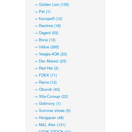
→ Golden Lion (155)
→ Pet (1)
→ КалориЯ (12)
→ Restime (18)
→ Dageni (53)
→ Bona (13)
→ Inblue (265)
→ Veagia-ADA (23)
→ Dan Marest (23)
→ Red Hat (3)
→ FDEK (11)
→ Rama (12)
→ Obuvok (43)
→ Xifa-Солнце (22)
→ Gollmony (1)
→ Summer shoes (5)
→ Hongquan (48)
→ M&L Alex (131)
→ LOOK STOCK (11)