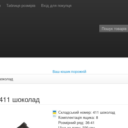
и
Таблиця розмірів
Вхід для покупця
Ваш кошик порожній
шоколад
 411 шоколад
Складський номер: 411 шоколад
Комплектація ящика: 8
Розмірний ряд: 36-41
Ціна за пару: 220 грн.