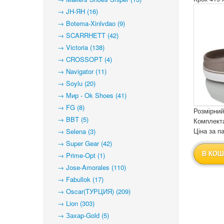
→ JH-ЯН (16)
→ Botema-Xinlvdao (9)
→ SCARRHETT (42)
→ Victoria (138)
→ CROSSOPT (4)
→ Navigator (11)
→ Soylu (20)
→ Мир - Ok Shoes (41)
→ FG (8)
Розмірний
→ BBT (5)
Комплекта
Ціна за па
→ Selena (3)
→ Super Gear (42)
В КОШ
→ Prime-Opt (1)
→ Jose-Amorales (110)
→ Fabullok (17)
→ Oscar(ТУРЦИЯ) (209)
→ Lion (303)
→ Захар-Gold (5)