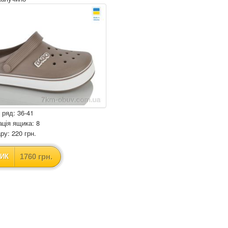
 ряд: 36-41
ція ящика: 8
ру: 220 грн.
1760 грн.
ИК