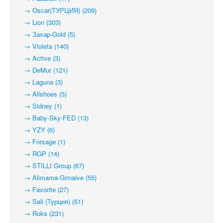
→ Oscar(ТУРЦИЯ) (209)
→ Lion (303)
→ Захар-Gold (5)
→ Violeta (140)
→ Active (3)
→ DeMur (121)
→ Laguna (3)
→ Allshoes (5)
→ Sidney (1)
→ Baby-Sky-FED (13)
→ YZY (6)
→ Forsage (1)
→ RGP (14)
→ STILLI Group (67)
→ Alimama-Girnaive (55)
→ Favorite (27)
→ Sali (Турция) (51)
→ Roks (231)