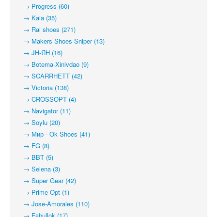
→ Progress (60)
→ Kaia (35)
→ Rai shoes (271)
→ Makers Shoes Sniper (13)
→ JH-ЯН (16)
→ Botema-Xinlvdao (9)
→ SCARRHETT (42)
→ Victoria (138)
→ CROSSOPT (4)
→ Navigator (11)
→ Soylu (20)
→ Мир - Ok Shoes (41)
→ FG (8)
→ BBT (5)
→ Selena (3)
→ Super Gear (42)
→ Prime-Opt (1)
→ Jose-Amorales (110)
→ Fabullok (17)