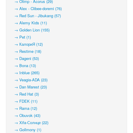
→ Olimp - Acorus (29)
→ Alex - Clibee-doremi (76)
→ Red Sun - Jibukang (57)
→ Alemy Kids (11)
→ Golden Lion (155)
→ Pet (1)
→ КалориЯ (12)
→ Restime (18)
→ Dageni (53)
→ Bona (13)
→ Inblue (265)
→ Veagia-ADA (23)
→ Dan Marest (23)
→ Red Hat (3)
→ FDEK (11)
→ Rama (12)
→ Obuvok (43)
→ Xifa-Солнце (22)
→ Gollmony (1)