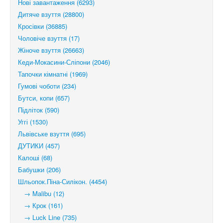
Нові завантаження (6293)
Дитяче взуття (28800)
Кросівки (36885)
Чоловіче взуття (17)
Жіноче взуття (26663)
Кеди-Мокасини-Сліпони (2046)
Тапочки кімнатні (1969)
Гумові чоботи (234)
Бутси, копи (657)
Підліток (590)
Уггі (1530)
Львівське взуття (695)
ДУТИКИ (457)
Калоші (68)
Бабушки (206)
Шльопок.Піна-Силікон. (4454)
→ Malibu (12)
→ Крок (161)
→ Luck Line (735)