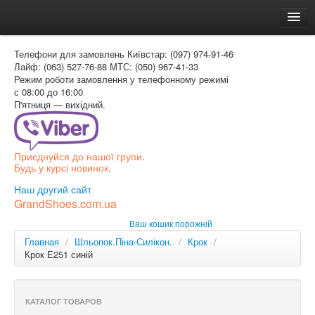
Головна
Телефони для замовлень
Київстар: (097) 974-91-46
Доставка и оплата
Лайф: (063) 527-76-88
МТС: (050) 967-41-33
Режим роботи
замовлення у телефонному режимі
Как заказать
с 08:00 до 16:00
П'ятниця — вихідний.
Контакти
Таблиця розмірів
Приєднуйся до нашої групи.
Вхід для покупця
Будь у курсі новинок.
УКР
Наш другий сайт
GrandShoes.com.ua
УКР
Ваш кошик порожній
РОС
Главная
/
Шльопок.Піна-Силікон.
/
Крок
/
Крок Е251 синій
КАТАЛОГ ТОВАРОВ