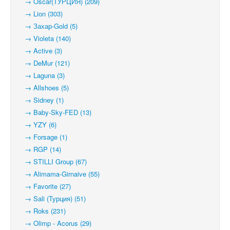
→ Oscar(ТУРЦИЯ) (209)
→ Lion (303)
→ Захар-Gold (5)
→ Violeta (140)
→ Active (3)
→ DeMur (121)
→ Laguna (3)
→ Allshoes (5)
→ Sidney (1)
→ Baby-Sky-FED (13)
→ YZY (6)
→ Forsage (1)
→ RGP (14)
→ STILLI Group (67)
→ Alimama-Girnaive (55)
→ Favorite (27)
→ Sali (Турция) (51)
→ Roks (231)
→ Olimp - Acorus (29)