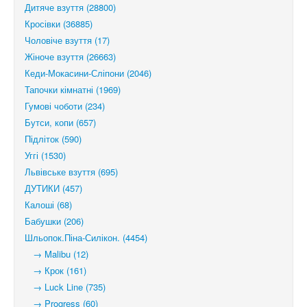
Дитяче взуття (28800)
Кросівки (36885)
Чоловіче взуття (17)
Жіноче взуття (26663)
Кеди-Мокасини-Сліпони (2046)
Тапочки кімнатні (1969)
Гумові чоботи (234)
Бутси, копи (657)
Підліток (590)
Уггі (1530)
Львівське взуття (695)
ДУТИКИ (457)
Калоші (68)
Бабушки (206)
Шльопок.Піна-Силікон. (4454)
→ Malibu (12)
→ Крок (161)
→ Luck Line (735)
→ Progress (60)