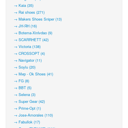
→ Kaia (35)
→ Rai shoes (271)
→ Makers Shoes Sniper (13)
→ JH-ЯН (16)
→ Botema-Xinlvdao (9)
→ SCARRHETT (42)
→ Victoria (138)
→ CROSSOPT (4)
→ Navigator (11)
→ Soylu (20)
→ Мир - Ok Shoes (41)
→ FG (8)
→ BBT (5)
→ Selena (3)
→ Super Gear (42)
→ Prime-Opt (1)
→ Jose-Amorales (110)
→ Fabullok (17)