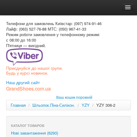
Головна
Телефони для замовлень
Київстар: (097) 974-91-46
Доставка и оплата
Лайф: (063) 527-76-88
МТС: (050) 967-41-33
Режим роботи
замовлення у телефонному режимі
Как заказать
с 08:00 до 16:00
П'ятниця — вихідний.
Контакти
Таблиця розмірів
Приєднуйся до нашої групи.
Вхід для покупця
Будь у курсі новинок.
УКР
Наш другий сайт
GrandShoes.com.ua
УКР
Ваш кошик порожній
РОС
Главная
/
Шльопок.Піна-Силікон.
/
YZY
/
YZY 306-2
КАТАЛОГ ТОВАРОВ
Нові завантаження (6293)