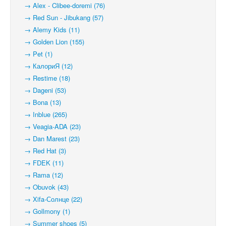
→ Alex - Clibee-doremi (76)
→ Red Sun - Jibukang (57)
→ Alemy Kids (11)
→ Golden Lion (155)
→ Pet (1)
→ КалориЯ (12)
→ Restime (18)
→ Dageni (53)
→ Bona (13)
→ Inblue (265)
→ Veagia-ADA (23)
→ Dan Marest (23)
→ Red Hat (3)
→ FDEK (11)
→ Rama (12)
→ Obuvok (43)
→ Xifa-Солнце (22)
→ Gollmony (1)
→ Summer shoes (5)