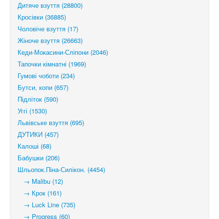
Дитяче взуття (28800)
Кросівки (36885)
Чоловіче взуття (17)
Жіноче взуття (26663)
Кеди-Мокасини-Сліпони (2046)
Тапочки кімнатні (1969)
Гумові чоботи (234)
Бутси, копи (657)
Підліток (590)
Уггі (1530)
Львівське взуття (695)
ДУТИКИ (457)
Калоші (68)
Бабушки (206)
Шльопок.Піна-Силікон. (4454)
→ Malibu (12)
→ Крок (161)
→ Luck Line (735)
→ Progress (60)