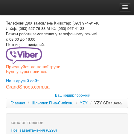
Головна
Телефони для замовлень
Київстар: (097) 974-91-46
Доставка и оплата
Лайф: (063) 527-76-88
МТС: (050) 967-41-33
Режим роботи
замовлення у телефонному режимі
Как заказать
с 08:00 до 16:00
П'ятниця — вихідний.
Контакти
Таблиця розмірів
Приєднуйся до нашої групи.
Вхід для покупця
Будь у курсі новинок.
УКР
Наш другий сайт
GrandShoes.com.ua
УКР
Ваш кошик порожній
РОС
Главная
/
Шльопок.Піна-Силікон.
/
YZY
/
YZY SD11043-2
КАТАЛОГ ТОВАРОВ
Нові завантаження (6293)