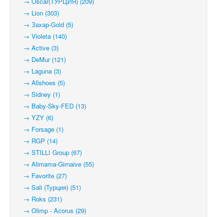
→ Oscar(ТУРЦИЯ) (209)
→ Lion (303)
→ Захар-Gold (5)
→ Violeta (140)
→ Active (3)
→ DeMur (121)
→ Laguna (3)
→ Allshoes (5)
→ Sidney (1)
→ Baby-Sky-FED (13)
→ YZY (6)
→ Forsage (1)
→ RGP (14)
→ STILLI Group (67)
→ Alimama-Girnaive (55)
→ Favorite (27)
→ Sali (Турция) (51)
→ Roks (231)
→ Olimp - Acorus (29)