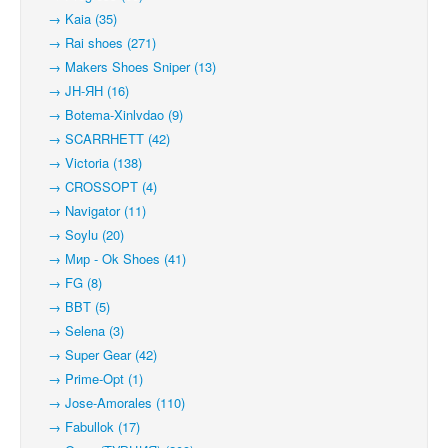
→ Kaia (35)
→ Rai shoes (271)
→ Makers Shoes Sniper (13)
→ JH-ЯН (16)
→ Botema-Xinlvdao (9)
→ SCARRHETT (42)
→ Victoria (138)
→ CROSSOPT (4)
→ Navigator (11)
→ Soylu (20)
→ Мир - Ok Shoes (41)
→ FG (8)
→ BBT (5)
→ Selena (3)
→ Super Gear (42)
→ Prime-Opt (1)
→ Jose-Amorales (110)
→ Fabullok (17)