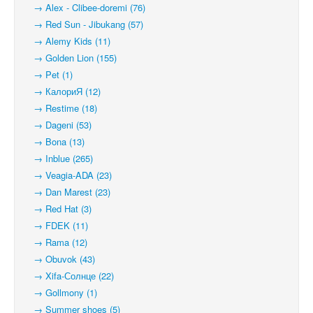
→ Alex - Clibee-doremi (76)
→ Red Sun - Jibukang (57)
→ Alemy Kids (11)
→ Golden Lion (155)
→ Pet (1)
→ КалориЯ (12)
→ Restime (18)
→ Dageni (53)
→ Bona (13)
→ Inblue (265)
→ Veagia-ADA (23)
→ Dan Marest (23)
→ Red Hat (3)
→ FDEK (11)
→ Rama (12)
→ Obuvok (43)
→ Xifa-Солнце (22)
→ Gollmony (1)
→ Summer shoes (5)