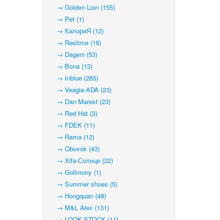
→ Golden Lion (155)
→ Pet (1)
→ КалориЯ (12)
→ Restime (18)
→ Dageni (53)
→ Bona (13)
→ Inblue (265)
→ Veagia-ADA (23)
→ Dan Marest (23)
→ Red Hat (3)
→ FDEK (11)
→ Rama (12)
→ Obuvok (43)
→ Xifa-Солнце (22)
→ Gollmony (1)
→ Summer shoes (5)
→ Hongquan (48)
→ M&L Alex (131)
→ LOOK STOCK (11)