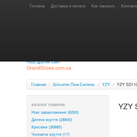
Телефони для замовлень
Київстар: (097) 974-91-46
Головна
Доставка и оплата
Как заказать
Контакт
Лайф: (063) 527-76-88
МТС: (050) 967-41-33
Режим роботи
замовлення у телефонному режимі
с 08:00 до 16:00
П'ятниця — вихідний.
Приєднуйся до нашої групи.
Будь у курсі новинок.
Наш другий сайт
GrandShoes.com.ua
Главная
/
Шльопок.Піна-Силікон.
/
YZY
/
YZY SD110
YZY 
КАТАЛОГ ТОВАРОВ
Нові завантаження (6293)
Дитяче взуття (28800)
Кросівки (36885)
Чоловіче взуття (17)