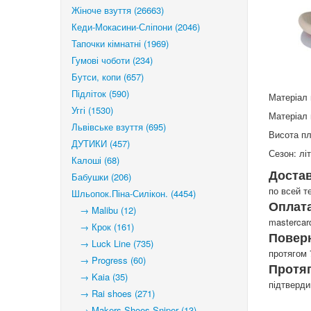
Жіноче взуття (26663)
Кеди-Мокасини-Сліпони (2046)
Тапочки кімнатні (1969)
Гумові чоботи (234)
Бутси, копи (657)
Підліток (590)
Матеріал 
Уггі (1530)
Матеріал 
Львівське взуття (695)
Висота п
ДУТИКИ (457)
Сезон: лі
Калоші (68)
Доста
Бабушки (206)
по всей т
Шльопок.Піна-Силікон. (4454)
Оплата
→ Malibu (12)
mastercar
→ Крок (161)
Повер
→ Luck Line (735)
протягом 
→ Progress (60)
Протя
→ Kaia (35)
підтверд
→ Rai shoes (271)
→ Makers Shoes Sniper (13)