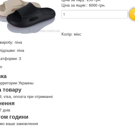
Ціна за ящик:: 6000 грн.
Колір: мікс
виробу: піна
підошви: піна
латформи: 3
то
вка
ерритории Украины
 товару
d, visa, оплата при отриманні
нення
7 днів
гом години
имо ваше замовлення