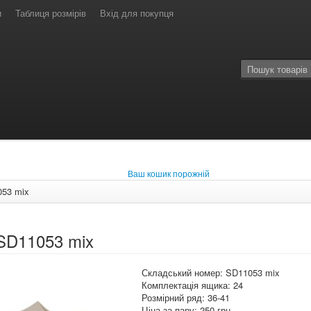
и
Таблиця розмірів
Вхід для покупця
Ваш кошик порожній
53 mix
SD11053 mix
Складський номер: SD11053 mix
Комплектація ящика: 24
Розмірний ряд: 36-41
Ціна за пару: 250 грн.