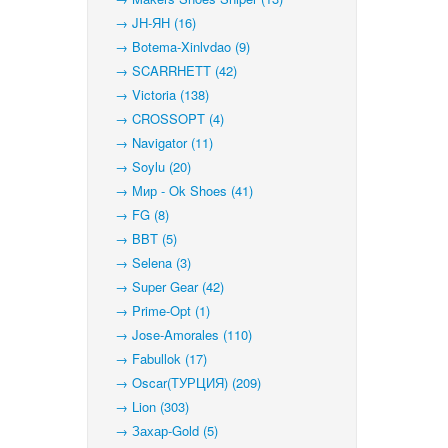
→ JH-ЯН (16)
→ Botema-Xinlvdao (9)
→ SCARRHETT (42)
→ Victoria (138)
→ CROSSOPT (4)
→ Navigator (11)
→ Soylu (20)
→ Мир - Ok Shoes (41)
→ FG (8)
→ BBT (5)
→ Selena (3)
→ Super Gear (42)
→ Prime-Opt (1)
→ Jose-Amorales (110)
→ Fabullok (17)
→ Oscar(ТУРЦИЯ) (209)
→ Lion (303)
→ Захар-Gold (5)