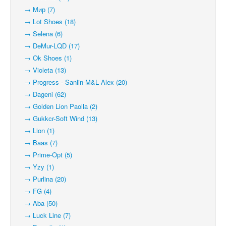
→ Мир (7)
→ Lot Shoes (18)
→ Selena (6)
→ DeMur-LQD (17)
→ Ok Shoes (1)
→ Violeta (13)
→ Progress - Sanlin-M&L Alex (20)
→ Dageni (62)
→ Golden Lion Paolla (2)
→ Gukkcr-Soft Wind (13)
→ Lion (1)
→ Baas (7)
→ Prime-Opt (5)
→ Yzy (1)
→ Purlina (20)
→ FG (4)
→ Aba (50)
→ Luck Line (7)