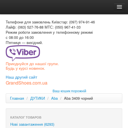
Головна
Телефони для замовлень
Київстар: (097) 974-91-46
Доставка и оплата
Лайф: (063) 527-76-88
МТС: (050) 967-41-33
Режим роботи
замовлення у телефонному режимі
Как заказать
с 08:00 до 16:00
П'ятниця — вихідний.
Контакти
Таблиця розмірів
Приєднуйся до нашої групи.
Вхід для покупця
Будь у курсі новинок.
УКР
Наш другий сайт
GrandShoes.com.ua
УКР
Ваш кошик порожній
РОС
Главная
/
ДУТИКИ
/
Aba
/
Aba 3409 чорний
КАТАЛОГ ТОВАРОВ
Нові завантаження (6293)