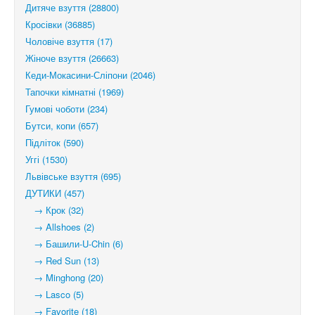
Дитяче взуття (28800)
Кросівки (36885)
Чоловіче взуття (17)
Жіноче взуття (26663)
Кеди-Мокасини-Сліпони (2046)
Тапочки кімнатні (1969)
Гумові чоботи (234)
Бутси, копи (657)
Підліток (590)
Уггі (1530)
Львівське взуття (695)
ДУТИКИ (457)
→ Крок (32)
→ Allshoes (2)
→ Башили-U-Chin (6)
→ Red Sun (13)
→ Minghong (20)
→ Lasco (5)
→ Favorite (18)