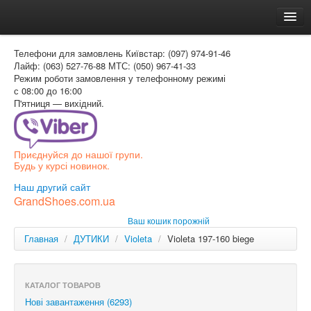
Головна
Телефони для замовлень
Київстар: (097) 974-91-46
Доставка и оплата
Лайф: (063) 527-76-88
МТС: (050) 967-41-33
Режим роботи
замовлення у телефонному режимі
Как заказать
с 08:00 до 16:00
П'ятниця — вихідний.
Контакти
Таблиця розмірів
Приєднуйся до нашої групи.
Вхід для покупця
Будь у курсі новинок.
УКР
Наш другий сайт
GrandShoes.com.ua
УКР
Ваш кошик порожній
РОС
Главная
/
ДУТИКИ
/
Violeta
/
Violeta 197-160 biege
КАТАЛОГ ТОВАРОВ
Нові завантаження (6293)