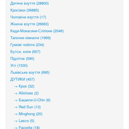
Дитяче взуття (28800)
Кросівки (36885)
Чоловіче взуття (17)
Жіноче взуття (26663)
Кеди-Мокасини-Сліпони (2046)
Тапочки кімнатні (1969)
Гумові чоботи (234)
Бутси, копи (657)
Підліток (590)
Уггі (1530)
Львівське взуття (695)
ДУТИКИ (457)
→ Крок (32)
→ Allshoes (2)
→ Башили-U-Chin (6)
→ Red Sun (13)
→ Minghong (20)
→ Lasco (5)
→ Favorite (18)