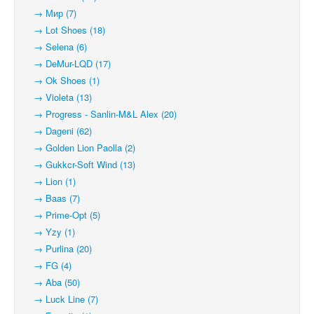
→ Мир (7)
→ Lot Shoes (18)
→ Selena (6)
→ DeMur-LQD (17)
→ Ok Shoes (1)
→ Violeta (13)
→ Progress - Sanlin-M&L Alex (20)
→ Dageni (62)
→ Golden Lion Paolla (2)
→ Gukkcr-Soft Wind (13)
→ Lion (1)
→ Baas (7)
→ Prime-Opt (5)
→ Yzy (1)
→ Purlina (20)
→ FG (4)
→ Aba (50)
→ Luck Line (7)