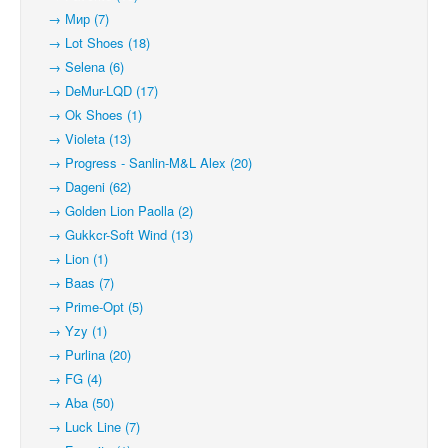
→ Мир (7)
→ Lot Shoes (18)
→ Selena (6)
→ DeMur-LQD (17)
→ Ok Shoes (1)
→ Violeta (13)
→ Progress - Sanlin-M&L Alex (20)
→ Dageni (62)
→ Golden Lion Paolla (2)
→ Gukkcr-Soft Wind (13)
→ Lion (1)
→ Baas (7)
→ Prime-Opt (5)
→ Yzy (1)
→ Purlina (20)
→ FG (4)
→ Aba (50)
→ Luck Line (7)