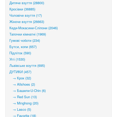
Дитяче взуття (28800)
Кросівки (36885)
Чоловіче взуття (17)
Жіноче взуття (26663)
Кеди-Мокасини-Сліпони (2046)
Тапочки кімнатні (1969)
Гумові чоботи (234)
Бутси, копи (657)
Підліток (590)
Уггі (1530)
Львівське взуття (695)
ДУТИКИ (457)
→ Крок (32)
→ Allshoes (2)
→ Башили-U-Chin (6)
→ Red Sun (13)
→ Minghong (20)
→ Lasco (5)
→ Favorite (18)