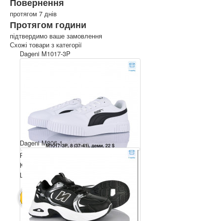
Повернення
протягом 7 днів
Протягом години
підтвердимо ваше замовлення
Схожі товари з категорії
Dageni M1017-3P
Dageni M806-1
Розмірний ряд: 37-41
Комплектація ящика: 8
Ціна за пару: 22 $
176 $
В КОШИК