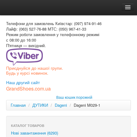
Головна
Телефони для замовлень
Київстар: (097) 974-91-46
Доставка и оплата
Лайф: (063) 527-76-88
МТС: (050) 967-41-33
Режим роботи
замовлення у телефонному режимі
Как заказать
с 08:00 до 16:00
П'ятниця — вихідний.
Контакти
Таблиця розмірів
Приєднуйся до нашої групи.
Вхід для покупця
Будь у курсі новинок.
УКР
Наш другий сайт
GrandShoes.com.ua
УКР
Ваш кошик порожній
РОС
Главная
/
ДУТИКИ
/
Dageni
/
Dageni M029-1
КАТАЛОГ ТОВАРОВ
Нові завантаження (6293)