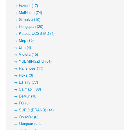
→ Favorit (17)
→ MaiNeLin (74)
→ Girnaive (10)
→ Hongquan (20)
→ Kulada-UCSS-MD (4)
→ Мир (39)
→ Lilin (4)
→ Violeta (15)
→ YUEMINGZHU (61)
→ Rai shoes (11)
→ Roks (3)
→ L.Fairy (77)
→ Saimaoji (88)
→ DeMur (10)
→ FG (8)
→ SUPO (BRAND) (14)
→ ObuvOk (6)
→ Maiguan (25)