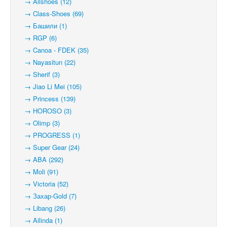
→ Allshoes (12)
→ Class-Shoes (69)
→ Башили (1)
→ RGP (6)
→ Canoa - FDEK (35)
→ Nayasitun (22)
→ Sherif (3)
→ Jiao Li Mei (105)
→ Princess (139)
→ HOROSO (3)
→ Olimp (3)
→ PROGRESS (1)
→ Super Gear (24)
→ ABA (292)
→ Moli (91)
→ Victoria (52)
→ Захар-Gold (7)
→ Libang (26)
→ Ailinda (1)