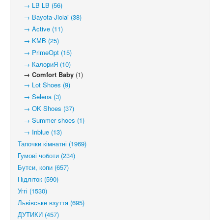
→ LB LB (56)
→ Bayota-Jiolai (38)
→ Active (11)
→ KMB (25)
→ PrimeOpt (15)
→ КалориЯ (10)
→ Comfort Baby
(1)
→ Lot Shoes (9)
→ Selena (3)
→ OK Shoes (37)
→ Summer shoes (1)
→ Inblue (13)
Тапочки кімнатні (1969)
Гумові чоботи (234)
Бутси, копи (657)
Підліток (590)
Уггі (1530)
Львівське взуття (695)
ДУТИКИ (457)