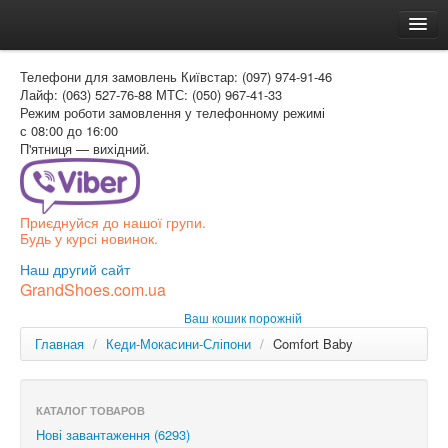
Головна
Телефони для замовлень
Київстар: (097) 974-91-46
Доставка и оплата
Лайф: (063) 527-76-88
МТС: (050) 967-41-33
Режим роботи
замовлення у телефонному режимі
Как заказать
с 08:00 до 16:00
П'ятниця — вихідний.
Контакти
Таблиця розмірів
Приєднуйся до нашої групи.
Вхід для покупця
Будь у курсі новинок.
УКР
Наш другий сайт
GrandShoes.com.ua
УКР
Ваш кошик порожній
РОС
Главная
/
Кеди-Мокасини-Сліпони
/
Comfort Baby
КАТАЛОГ ТОВАРОВ
Нові завантаження (6293)