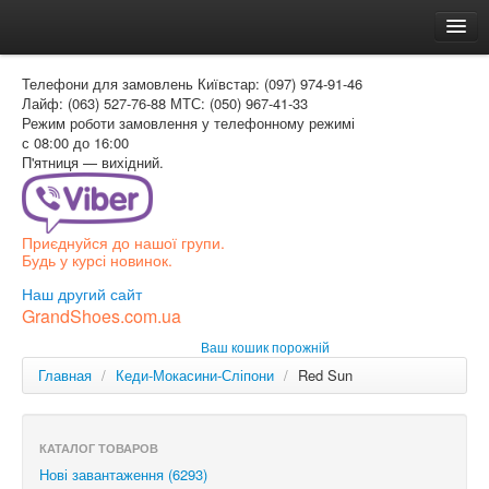
Головна
Телефони для замовлень
Київстар: (097) 974-91-46
Доставка и оплата
Лайф: (063) 527-76-88
МТС: (050) 967-41-33
Режим роботи
замовлення у телефонному режимі
Как заказать
с 08:00 до 16:00
П'ятниця — вихідний.
Контакти
Таблиця розмірів
Приєднуйся до нашої групи.
Вхід для покупця
Будь у курсі новинок.
УКР
Наш другий сайт
GrandShoes.com.ua
УКР
Ваш кошик порожній
РОС
Главная
/
Кеди-Мокасини-Сліпони
/
Red Sun
КАТАЛОГ ТОВАРОВ
Нові завантаження (6293)