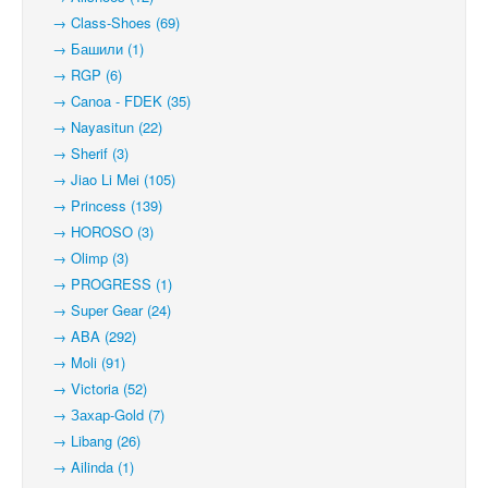
→ Class-Shoes (69)
→ Башили (1)
→ RGP (6)
→ Canoa - FDEK (35)
→ Nayasitun (22)
→ Sherif (3)
→ Jiao Li Mei (105)
→ Princess (139)
→ HOROSO (3)
→ Olimp (3)
→ PROGRESS (1)
→ Super Gear (24)
→ ABA (292)
→ Moli (91)
→ Victoria (52)
→ Захар-Gold (7)
→ Libang (26)
→ Ailinda (1)