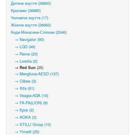
Дитяче взуття (28800)
Кросівки (36885)
Чоловіче взуття (17)
Жіноче взуття (26663)
Кеди-Мокасини-Сліпони (2046)
→ Navigator (90)
→ LQD (49)
→ Rama (23)
→ Loretta (2)
→ Red Sun
(25)
→ Mengfuna-AESD (137)
→ Clibee (3)
→ Xifa (61)
→ Veagia-ADA (10)
→ FA-FA(LION) (9)
→ Крок (2)
→ AOKA (3)
→ STILLI Group (10)
→ Yimeili (25)