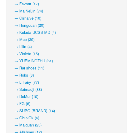
→ Favorit (17)
→ MaiNeLin (74)
→ Girnaive (10)
→ Hongquan (20)
→ Kulada-UCSS-MD (4)
→ Мир (39)
→ Lilin (4)
→ Violeta (15)
→ YUEMINGZHU (61)
→ Rai shoes (11)
→ Roks (3)
→ L.Fairy (77)
→ Saimaoji (88)
→ DeMur (10)
→ FG (8)
→ SUPO (BRAND) (14)
→ ObuvOk (6)
→ Maiguan (25)
→ Allshoes (12)