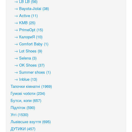
→ LB LB (56)
→ Bayota-Jiolai (38)
→ Active (11)
→ KMB (25)
→ PrimeOpt (15)
→ КалориЯ (10)
→ Comfort Baby (1)
→ Lot Shoes (9)
→ Selena (3)
→ OK Shoes (37)
→ Summer shoes (1)
→ Inblue (13)
Тапочки кімнатні (1969)
Гумові чоботи (234)
Бутси, копи (657)
Підліток (590)
Уггі (1530)
Львівське взуття (695)
ДУТИКИ (457)