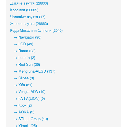
Дитяче взуття (28800)
Кросівки (36885)
Чоловіче взуття (17)
Жіноче взуття (26663)
Кеди-Мокасини-Сліпони (2046)
→ Navigator (90)
→ LQD (49)
→ Rama (23)
→ Loretta (2)
→ Red Sun (25)
→ Mengfuna-AESD (137)
→ Clibee (3)
→ Xifa (61)
→ Veagia-ADA (10)
→ FA-FA(LION) (9)
→ Крок (2)
→ AOKA (3)
→ STILLI Group (10)
→ Yimeili (25)