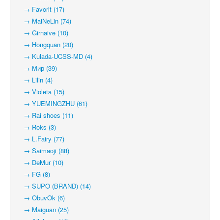
→ Favorit (17)
→ MaiNeLin (74)
→ Girnaive (10)
→ Hongquan (20)
→ Kulada-UCSS-MD (4)
→ Мир (39)
→ Lilin (4)
→ Violeta (15)
→ YUEMINGZHU (61)
→ Rai shoes (11)
→ Roks (3)
→ L.Fairy (77)
→ Saimaoji (88)
→ DeMur (10)
→ FG (8)
→ SUPO (BRAND) (14)
→ ObuvOk (6)
→ Maiguan (25)