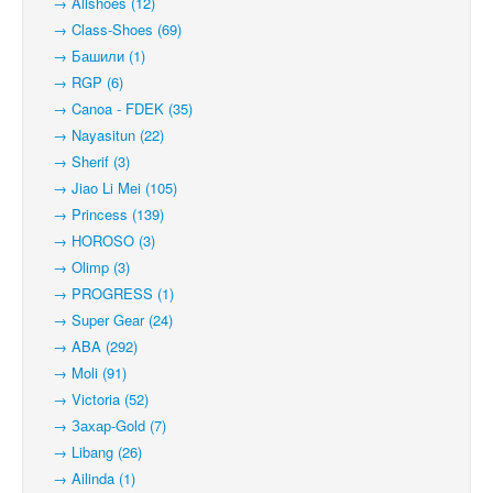
→ Allshoes (12)
→ Class-Shoes (69)
→ Башили (1)
→ RGP (6)
→ Canoa - FDEK (35)
→ Nayasitun (22)
→ Sherif (3)
→ Jiao Li Mei (105)
→ Princess (139)
→ HOROSO (3)
→ Olimp (3)
→ PROGRESS (1)
→ Super Gear (24)
→ ABA (292)
→ Moli (91)
→ Victoria (52)
→ Захар-Gold (7)
→ Libang (26)
→ Ailinda (1)