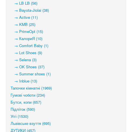
→ LB LB (56)
→ Bayota-Jiolai (38)
→ Active (11)
→ KMB (25)
→ PrimeOpt (15)
→ КалориЯ (10)
→ Comfort Baby (1)
→ Lot Shoes (9)
→ Selena (3)
→ OK Shoes (37)
→ Summer shoes (1)
→ Inblue (13)
Тапочки кімнатні (1969)
Гумові чоботи (234)
Бутси, копи (657)
Підліток (590)
Уггі (1530)
Львівське взуття (695)
ДУТИКИ (457)