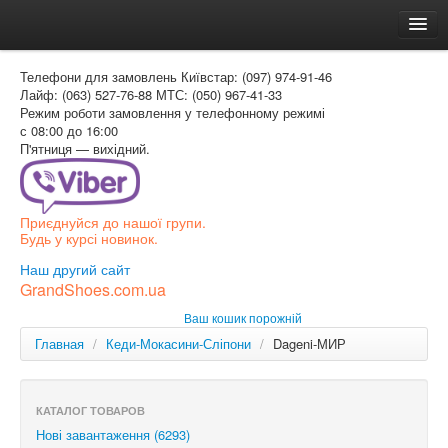
Головна
Телефони для замовлень
Київстар: (097) 974-91-46
Доставка и оплата
Лайф: (063) 527-76-88
МТС: (050) 967-41-33
Режим роботи
замовлення у телефонному режимі
Как заказать
с 08:00 до 16:00
П'ятниця — вихідний.
Контакти
Таблиця розмірів
Приєднуйся до нашої групи.
Вхід для покупця
Будь у курсі новинок.
УКР
Наш другий сайт
GrandShoes.com.ua
УКР
Ваш кошик порожній
РОС
Главная
/
Кеди-Мокасини-Сліпони
/
Dageni-МИР
КАТАЛОГ ТОВАРОВ
Нові завантаження (6293)