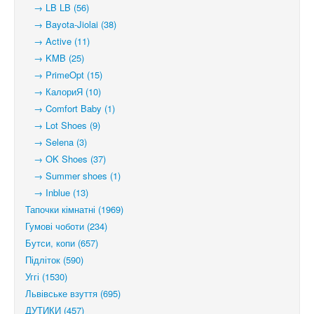
→ LB LB (56)
→ Bayota-Jiolai (38)
→ Active (11)
→ KMB (25)
→ PrimeOpt (15)
→ КалориЯ (10)
→ Comfort Baby (1)
→ Lot Shoes (9)
→ Selena (3)
→ OK Shoes (37)
→ Summer shoes (1)
→ Inblue (13)
Тапочки кімнатні (1969)
Гумові чоботи (234)
Бутси, копи (657)
Підліток (590)
Уггі (1530)
Львівське взуття (695)
ДУТИКИ (457)