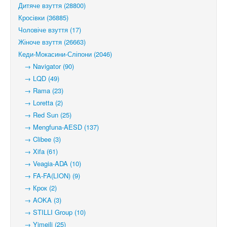
Дитяче взуття (28800)
Кросівки (36885)
Чоловіче взуття (17)
Жіноче взуття (26663)
Кеди-Мокасини-Сліпони (2046)
→ Navigator (90)
→ LQD (49)
→ Rama (23)
→ Loretta (2)
→ Red Sun (25)
→ Mengfuna-AESD (137)
→ Clibee (3)
→ Xifa (61)
→ Veagia-ADA (10)
→ FA-FA(LION) (9)
→ Крок (2)
→ AOKA (3)
→ STILLI Group (10)
→ Yimeili (25)