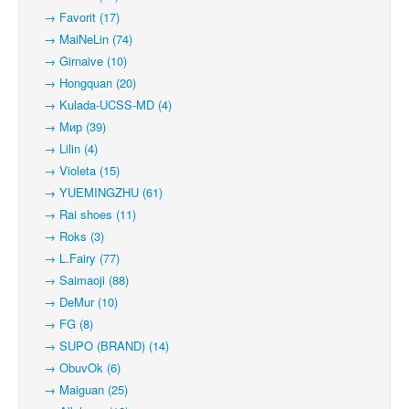
→ Favorit (17)
→ MaiNeLin (74)
→ Girnaive (10)
→ Hongquan (20)
→ Kulada-UCSS-MD (4)
→ Мир (39)
→ Lilin (4)
→ Violeta (15)
→ YUEMINGZHU (61)
→ Rai shoes (11)
→ Roks (3)
→ L.Fairy (77)
→ Saimaoji (88)
→ DeMur (10)
→ FG (8)
→ SUPO (BRAND) (14)
→ ObuvOk (6)
→ Maiguan (25)