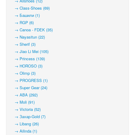
→ Allshoes (12)
→ Class-Shoes (69)
→ Башили (1)
→ RGP (6)
→ Canoa - FDEK (35)
→ Nayasitun (22)
→ Sherif (3)
→ Jiao Li Mei (105)
→ Princess (139)
→ HOROSO (3)
→ Olimp (3)
→ PROGRESS (1)
→ Super Gear (24)
→ ABA (292)
→ Moli (91)
→ Victoria (52)
→ Захар-Gold (7)
→ Libang (26)
→ Ailinda (1)