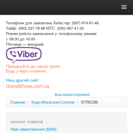
Головна
Телефони для замовлень
Київстар: (097) 974-91-46
Доставка и оплата
Лайф: (063) 527-76-88
МТС: (050) 967-41-33
Режим роботи
замовлення у телефонному режимі
Как заказать
с 08:00 до 16:00
П'ятниця — вихідний.
Контакти
Таблиця розмірів
Приєднуйся до нашої групи.
Вхід для покупця
Будь у курсі новинок.
УКР
Наш другий сайт
GrandShoes.com.ua
УКР
Ваш кошик порожній
РОС
Главная
/
Кеди-Мокасини-Сліпони
/
STRCOM
КАТАЛОГ ТОВАРОВ
Нові завантаження (6293)