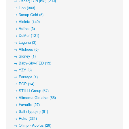
→ Oscar(ТУРЦИЯ) (209)
→ Lion (303)
→ Захар-Gold (5)
→ Violeta (140)
→ Active (3)
→ DeMur (121)
→ Laguna (3)
→ Allshoes (5)
→ Sidney (1)
→ Baby-Sky-FED (13)
→ YZY (6)
→ Forsage (1)
→ RGP (14)
→ STILLI Group (67)
→ Alimama-Girnaive (55)
→ Favorite (27)
→ Sali (Турция) (51)
→ Roks (231)
→ Olimp - Acorus (29)