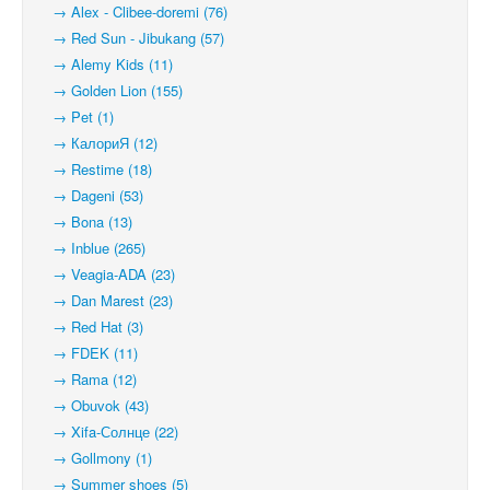
→ Alex - Clibee-doremi (76)
→ Red Sun - Jibukang (57)
→ Alemy Kids (11)
→ Golden Lion (155)
→ Pet (1)
→ КалориЯ (12)
→ Restime (18)
→ Dageni (53)
→ Bona (13)
→ Inblue (265)
→ Veagia-ADA (23)
→ Dan Marest (23)
→ Red Hat (3)
→ FDEK (11)
→ Rama (12)
→ Obuvok (43)
→ Xifa-Солнце (22)
→ Gollmony (1)
→ Summer shoes (5)