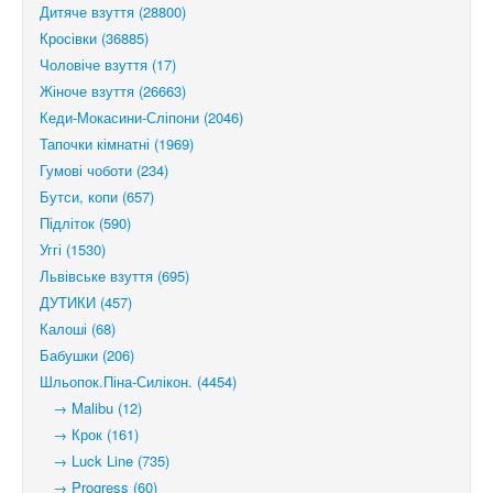
Дитяче взуття (28800)
Кросівки (36885)
Чоловіче взуття (17)
Жіноче взуття (26663)
Кеди-Мокасини-Сліпони (2046)
Тапочки кімнатні (1969)
Гумові чоботи (234)
Бутси, копи (657)
Підліток (590)
Уггі (1530)
Львівське взуття (695)
ДУТИКИ (457)
Калоші (68)
Бабушки (206)
Шльопок.Піна-Силікон. (4454)
→ Malibu (12)
→ Крок (161)
→ Luck Line (735)
→ Progress (60)