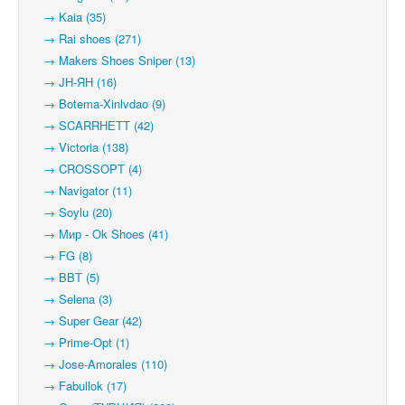
→ Kaia (35)
→ Rai shoes (271)
→ Makers Shoes Sniper (13)
→ JH-ЯН (16)
→ Botema-Xinlvdao (9)
→ SCARRHETT (42)
→ Victoria (138)
→ CROSSOPT (4)
→ Navigator (11)
→ Soylu (20)
→ Мир - Ok Shoes (41)
→ FG (8)
→ BBT (5)
→ Selena (3)
→ Super Gear (42)
→ Prime-Opt (1)
→ Jose-Amorales (110)
→ Fabullok (17)