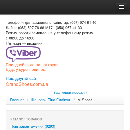
Головна
Телефони для замовлень
Київстар: (097) 974-91-46
Доставка и оплата
Лайф: (063) 527-76-88
МТС: (050) 967-41-33
Режим роботи
замовлення у телефонному режимі
Как заказать
с 08:00 до 16:00
П'ятниця — вихідний.
Контакти
Таблиця розмірів
Приєднуйся до нашої групи.
Вхід для покупця
Будь у курсі новинок.
УКР
Наш другий сайт
GrandShoes.com.ua
УКР
Ваш кошик порожній
РОС
Главная
/
Шльопок.Піна-Силікон.
/
M.Shoes
КАТАЛОГ ТОВАРОВ
Нові завантаження (6293)