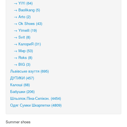
→ YiYi (64)
→ Baolikang (5)
→ Arto (2)
→ Ok Shoes (43)
→ Yimeili (19)
→ Svit (8)
→ КалориЯ (31)
→ Мир (53)
→ Roks (8)
→ BIG (3)
Львівське взуття (695)
ДУТИКИ (457)
Калоші (68)
Бабушки (206)
Шльопок.Піна-Силікон. (4454)
Одяг Сумки Шкарпетки (4809)
Summer shoes