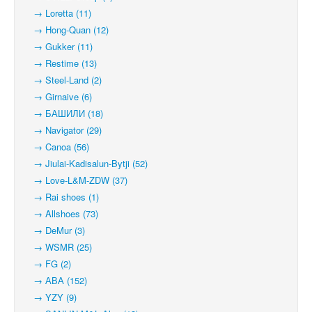
→ Loretta (11)
→ Hong-Quan (12)
→ Gukker (11)
→ Restime (13)
→ Steel-Land (2)
→ Girnaive (6)
→ БАШИЛИ (18)
→ Navigator (29)
→ Canoa (56)
→ Jiulai-Kadisalun-Bytji (52)
→ Love-L&M-ZDW (37)
→ Rai shoes (1)
→ Allshoes (73)
→ DeMur (3)
→ WSMR (25)
→ FG (2)
→ АВА (152)
→ YZY (9)