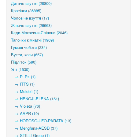
Дитяче взуття (28800)
Кросівки (36885)
Чоловіче взуття (17)
Жіноче взуття (26663)
Кеди-Мокасини-Сліпони (2046)
Тапочки кімнатні (1969)
Гумові чоботи (234)
Бутси, копи (657)
Підліток (590)
Уггі (1530)
→ Pl Ps (1)
→ ITTS (1)
→ Meideli (1)
→ HENGJI-ELENA (151)
→ Violeta (76)
→ AAPR (19)
→ HOROSO-UFO-PARATA (13)
→ Mengfuna-AESD (37)
→ STILLI Group (1)