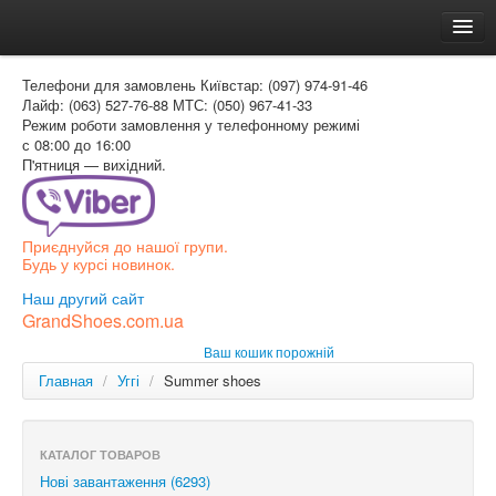
Головна
Телефони для замовлень
Київстар: (097) 974-91-46
Доставка и оплата
Лайф: (063) 527-76-88
МТС: (050) 967-41-33
Режим роботи
замовлення у телефонному режимі
Как заказать
с 08:00 до 16:00
П'ятниця — вихідний.
Контакти
Таблиця розмірів
Приєднуйся до нашої групи.
Вхід для покупця
Будь у курсі новинок.
УКР
Наш другий сайт
GrandShoes.com.ua
УКР
Ваш кошик порожній
РОС
Главная
/
Уггі
/
Summer shoes
КАТАЛОГ ТОВАРОВ
Нові завантаження (6293)