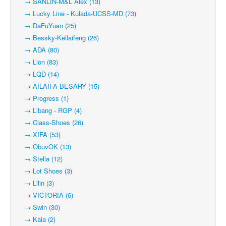
→ SANLIN-M&L Alex (13)
→ Lucky Line - Kulada-UCSS-MD (73)
→ DaFuYuan (25)
→ Bessky-Kellaifeng (26)
→ ADA (80)
→ Lion (83)
→ LQD (14)
→ AILAIFA-BESARY (15)
→ Progress (1)
→ Libang - RGP (4)
→ Class-Shoes (26)
→ XIFA (53)
→ ObuvOK (13)
→ Stella (12)
→ Lot Shoes (3)
→ Lilin (3)
→ VICTORIA (6)
→ Swin (30)
→ Kaia (2)