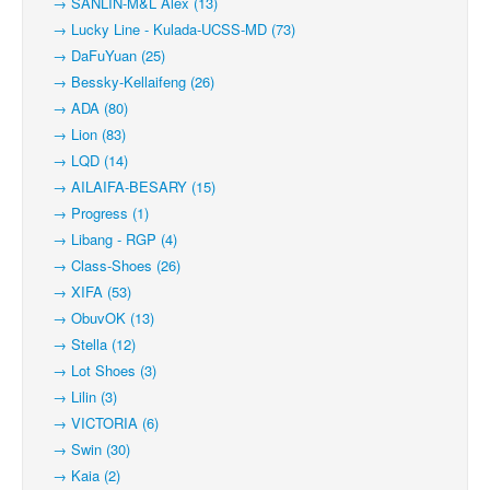
→ SANLIN-M&L Alex (13)
→ Lucky Line - Kulada-UCSS-MD (73)
→ DaFuYuan (25)
→ Bessky-Kellaifeng (26)
→ ADA (80)
→ Lion (83)
→ LQD (14)
→ AILAIFA-BESARY (15)
→ Progress (1)
→ Libang - RGP (4)
→ Class-Shoes (26)
→ XIFA (53)
→ ObuvOK (13)
→ Stella (12)
→ Lot Shoes (3)
→ Lilin (3)
→ VICTORIA (6)
→ Swin (30)
→ Kaia (2)