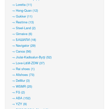
→ Loretta (11)
→ Hong-Quan (12)
→ Gukker (11)
→ Restime (13)
→ Steel-Land (2)
→ Girnaive (6)
→ БАШИЛИ (18)
→ Navigator (29)
→ Canoa (56)
→ Jiulai-Kadisalun-Bytji (52)
→ Love-L&M-ZDW (37)
→ Rai shoes (1)
→ Allshoes (73)
→ DeMur (3)
→ WSMR (25)
→ FG (2)
→ АВА (152)
→ YZY (9)