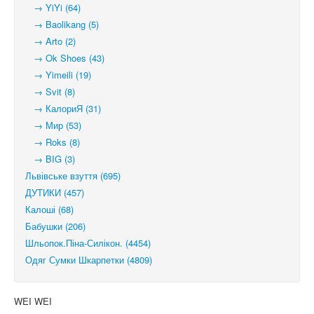
→ YiYi (64)
→ Baolikang (5)
→ Arto (2)
→ Ok Shoes (43)
→ Yimeili (19)
→ Svit (8)
→ КалориЯ (31)
→ Мир (53)
→ Roks (8)
→ BIG (3)
Львівське взуття (695)
ДУТИКИ (457)
Калоші (68)
Бабушки (206)
Шльопок.Піна-Силікон. (4454)
Одяг Сумки Шкарпетки (4809)
WEI WEI