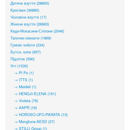
Дитяче взуття (28800)
Кросівки (36885)
Чоловіче взуття (17)
Жіноче взуття (26663)
Кеди-Мокасини-Сліпони (2046)
Тапочки кімнатні (1969)
Гумові чоботи (234)
Бутси, копи (657)
Підліток (590)
Уггі (1530)
→ Pl Ps (1)
→ ITTS (1)
→ Meideli (1)
→ HENGJI-ELENA (151)
→ Violeta (76)
→ AAPR (19)
→ HOROSO-UFO-PARATA (13)
→ Mengfuna-AESD (37)
→ STILLI Group (1)