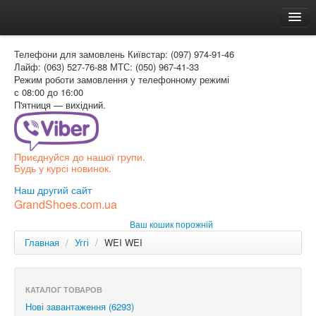
Головна
Телефони для замовлень
Київстар: (097) 974-91-46
Доставка и оплата
Лайф: (063) 527-76-88
МТС: (050) 967-41-33
Режим роботи
замовлення у телефонному режимі
Как заказать
с 08:00 до 16:00
П'ятниця — вихідний.
Контакти
Таблиця розмірів
Приєднуйся до нашої групи.
Вхід для покупця
Будь у курсі новинок.
УКР
Наш другий сайт
GrandShoes.com.ua
УКР
Ваш кошик порожній
РОС
Главная
/
Уггі
/
WEI WEI
КАТАЛОГ ТОВАРОВ
Нові завантаження (6293)