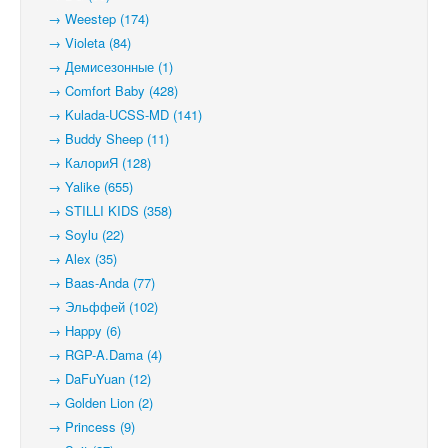
→ Weestep (174)
→ Violeta (84)
→ Демисезонные (1)
→ Comfort Baby (428)
→ Kulada-UCSS-MD (141)
→ Buddy Sheep (11)
→ КалориЯ (128)
→ Yalike (655)
→ STILLI KIDS (358)
→ Soylu (22)
→ Alex (35)
→ Baas-Anda (77)
→ Эльффей (102)
→ Happy (6)
→ RGP-A.Dama (4)
→ DaFuYuan (12)
→ Golden Lion (2)
→ Princess (9)