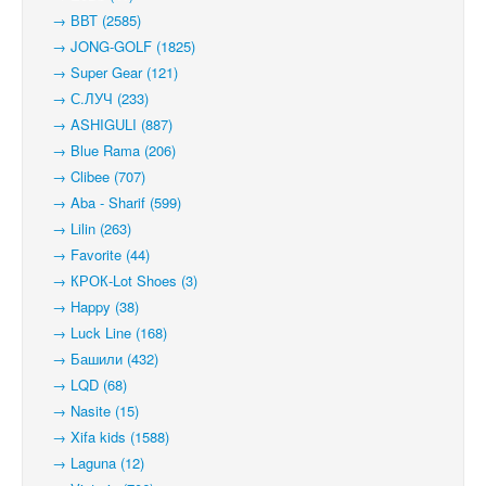
→ ВВТ (2585)
→ JONG-GOLF (1825)
→ Super Gear (121)
→ С.ЛУЧ (233)
→ ASHIGULI (887)
→ Blue Rama (206)
→ Clibee (707)
→ Aba - Sharif (599)
→ Lilin (263)
→ Favorite (44)
→ КРОК-Lot Shoes (3)
→ Happy (38)
→ Luck Line (168)
→ Башили (432)
→ LQD (68)
→ Nasite (15)
→ Xifa kids (1588)
→ Laguna (12)