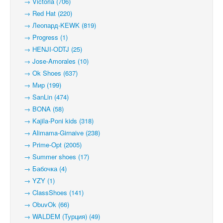
→ Victoria (706)
→ Red Hat (220)
→ Леопард-KEWK (819)
→ Progress (1)
→ HENJI-ODTJ (25)
→ Jose-Amorales (10)
→ Ok Shoes (637)
→ Мир (199)
→ SanLin (474)
→ BONA (58)
→ Kajila-Poni kids (318)
→ Alimama-Girnaive (238)
→ Prime-Opt (2005)
→ Summer shoes (17)
→ Бабочка (4)
→ YZY (1)
→ ClassShoes (141)
→ ObuvOk (66)
→ WALDEM (Турция) (49)