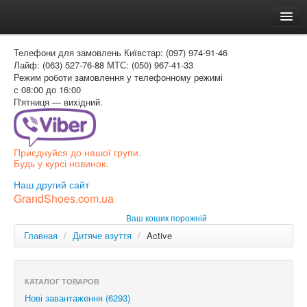
Головна
Телефони для замовлень
Київстар: (097) 974-91-46
Доставка и оплата
Лайф: (063) 527-76-88
МТС: (050) 967-41-33
Режим роботи
замовлення у телефонному режимі
Как заказать
с 08:00 до 16:00
П'ятниця — вихідний.
Контакти
Таблиця розмірів
Приєднуйся до нашої групи.
Вхід для покупця
Будь у курсі новинок.
УКР
Наш другий сайт
GrandShoes.com.ua
УКР
Ваш кошик порожній
РОС
Главная
/
Дитяче взуття
/
Active
КАТАЛОГ ТОВАРОВ
Нові завантаження (6293)