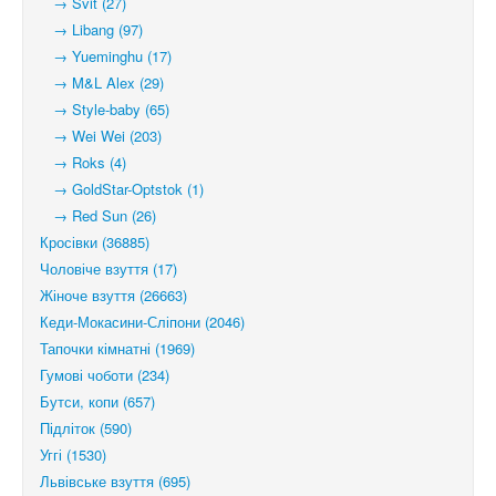
→ Svit (27)
→ Libang (97)
→ Yueminghu (17)
→ M&L Alex (29)
→ Style-baby (65)
→ Wei Wei (203)
→ Roks (4)
→ GoldStar-Optstok (1)
→ Red Sun (26)
Кросівки (36885)
Чоловіче взуття (17)
Жіноче взуття (26663)
Кеди-Мокасини-Сліпони (2046)
Тапочки кімнатні (1969)
Гумові чоботи (234)
Бутси, копи (657)
Підліток (590)
Уггі (1530)
Львівське взуття (695)