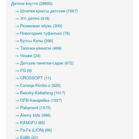
Дитяче взуття (28800)
→ Шлепки кроксы детские (1567)
→ Уггі дитячі (418)
→ Резиновая обувь (300)
→ Новогодние туфельки (78)
→ Бутсы Копы (396)
→ Тапочки кімнатні (499)
→ Чешки (24)
→ Детские пинетки-садик (672)
→ FG (9)
→ CROSSOPT (11)
→ Солнце-Kimbo-o (925)
→ Bessky-Kellaifeng (1017)
→ GFB-Канарейка (1337)
→ Paliament (1573)
→ Alemy kids (498)
→ KANGFU (85)
→ Fa-Fa (LION) (66)
→ EeBb (41)