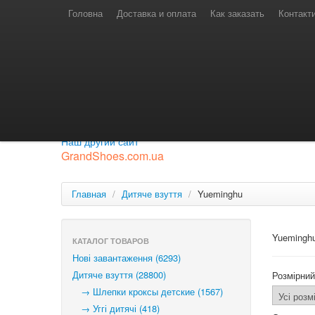
Телефони для замовлень
Київстар: (097) 974-91-46
Головна
Доставка и оплата
Как заказать
Контакт
Лайф: (063) 527-76-88
МТС: (050) 967-41-33
Режим роботи
замовлення у телефонному режимі
с 08:00 до 16:00
П'ятниця — вихідний.
Приєднуйся до нашої групи.
Будь у курсі новинок.
Наш другий сайт
GrandShoes.com.ua
Главная
/
Дитяче взуття
/
Yueminghu
Yuemingh
КАТАЛОГ ТОВАРОВ
Нові завантаження (6293)
Дитяче взуття (28800)
Розмірний
→ Шлепки кроксы детские (1567)
→ Уггі дитячі (418)