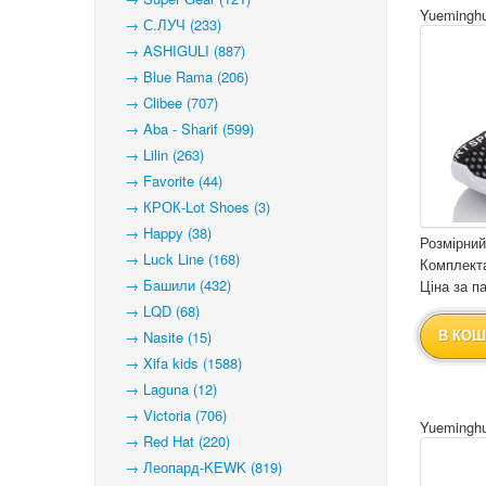
Yuemingh
→ С.ЛУЧ (233)
→ ASHIGULI (887)
→ Blue Rama (206)
→ Clibee (707)
→ Aba - Sharif (599)
→ Lilin (263)
→ Favorite (44)
→ КРОК-Lot Shoes (3)
→ Happy (38)
Розмірний
→ Luck Line (168)
Комплекта
→ Башили (432)
Ціна за па
→ LQD (68)
→ Nasite (15)
В КОШ
→ Xifa kids (1588)
→ Laguna (12)
→ Victoria (706)
Yueminghu
→ Red Hat (220)
→ Леопард-KEWK (819)