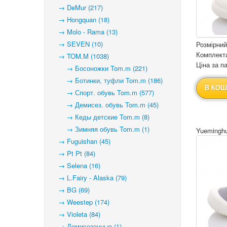
→ DeMur (217)
→ Hongquan (18)
→ Molo - Rama (13)
→ SEVEN (10)
Розмірний
Комплекта
→ TOM.M (1038)
Ціна за па
→ Босоножки Tom.m (221)
→ Ботинки, туфли Tom.m (186)
В КОШ
→ Спорт. обувь Tom.m (577)
→ Демисез. обувь Tom.m (45)
→ Кеды детские Tom.m (8)
→ Зимняя обувь Tom.m (1)
Yueminghu
→ Fuguishan (45)
→ Pt Pt (84)
→ Selena (16)
→ L.Fairy - Alaska (79)
→ BG (69)
→ Weestep (174)
→ Violeta (84)
→ Демисезонные (1)