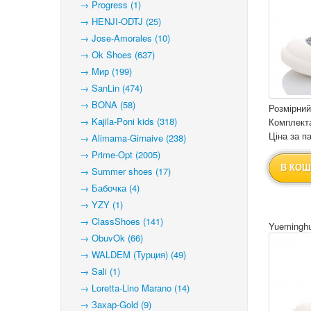
→ Progress (1)
→ HENJI-ODTJ (25)
→ Jose-Amorales (10)
→ Ok Shoes (637)
→ Мир (199)
→ SanLin (474)
→ BONA (58)
Розмірний
→ Kajila-Poni kids (318)
Комплекта
Ціна за па
→ Alimama-Girnaive (238)
→ Prime-Opt (2005)
В КОШ
→ Summer shoes (17)
→ Бабочка (4)
→ YZY (1)
→ ClassShoes (141)
Yuemingh
→ ObuvOk (66)
→ WALDEM (Турция) (49)
→ Sali (1)
→ Loretta-Lino Marano (14)
→ Захар-Gold (9)