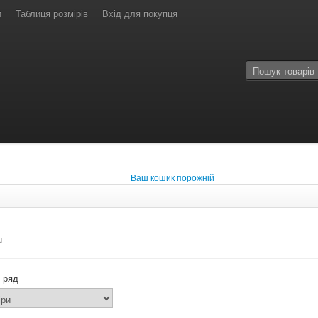
и
Таблиця розмірів
Вхід для покупця
Ваш кошик порожній
u
 ряд