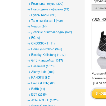
Сортуван
→ Резиновая обувь (300)
→ Новогодние туфельки (78)
→ Бутсы Копы (396)
YUEMING
→ Тапочки кімнатні (499)
→ Чешки (24)
→ Детские пинетки-садик (672)
→ FG (9)
→ CROSSOPT (11)
→ Солнце-Kimbo-o (925)
→ Bessky-Kellaifeng (1017)
→ GFB-Канарейка (1337)
→ Paliament (1573)
→ Alemy kids (498)
Розмірний
→ KANGFU (85)
Комплекта
Ціна за па
→ Fa-Fa (LION) (66)
→ EeBb (41)
В КОШ
→ ВВТ (2585)
→ JONG-GOLF (1825)
→ Super Gear (121)