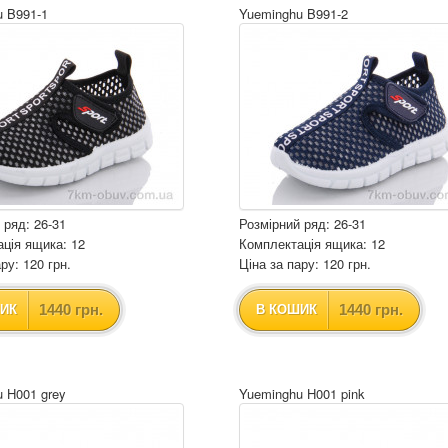
u B991-1
Yueminghu B991-2
 ряд: 26-31
Розмірний ряд: 26-31
ція ящика: 12
Комплектація ящика: 12
ру: 120 грн.
Ціна за пару: 120 грн.
1440 грн.
1440 грн.
ИК
В КОШИК
 H001 grey
Yueminghu H001 pink