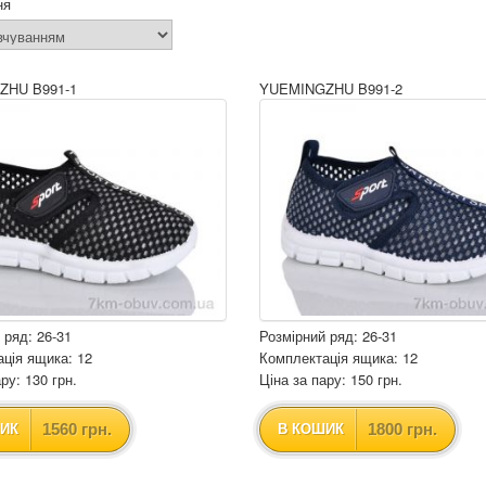
ня
ZHU B991-1
YUEMINGZHU B991-2
 ряд: 26-31
Розмірний ряд: 26-31
ція ящика: 12
Комплектація ящика: 12
ру: 130 грн.
Ціна за пару: 150 грн.
1560 грн.
1800 грн.
ИК
В КОШИК