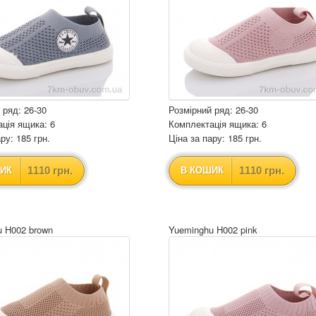
 ряд: 26-30
Розмірний ряд: 26-30
ція ящика: 6
Комплектація ящика: 6
ру: 185 грн.
Ціна за пару: 185 грн.
1110 грн.
1110 грн.
ИК
В КОШИК
u H002 brown
Yueminghu H002 pink