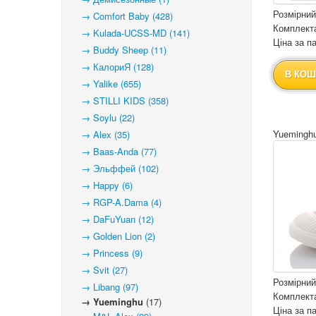
Розмірний
→ Comfort Baby (428)
Комплекта
→ Kulada-UCSS-MD (141)
Ціна за па
→ Buddy Sheep (11)
→ КалориЯ (128)
В КОШ
→ Yalike (655)
→ STILLI KIDS (358)
→ Soylu (22)
Yueminghu
→ Alex (35)
→ Baas-Anda (77)
→ Эльффей (102)
→ Happy (6)
→ RGP-A.Dama (4)
→ DaFuYuan (12)
→ Golden Lion (2)
→ Princess (9)
→ Svit (27)
Розмірний
→ Libang (97)
Комплекта
→ Yueminghu
(17)
Ціна за па