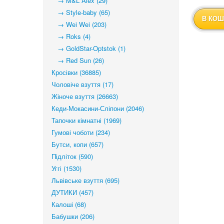
→ M&L Alex (29)
→ Style-baby (65)
В КОШ
→ Wei Wei (203)
→ Roks (4)
→ GoldStar-Optstok (1)
→ Red Sun (26)
Кросівки (36885)
Чоловіче взуття (17)
Жіноче взуття (26663)
Кеди-Мокасини-Сліпони (2046)
Тапочки кімнатні (1969)
Гумові чоботи (234)
Бутси, копи (657)
Підліток (590)
Уггі (1530)
Львівське взуття (695)
ДУТИКИ (457)
Калоші (68)
Бабушки (206)