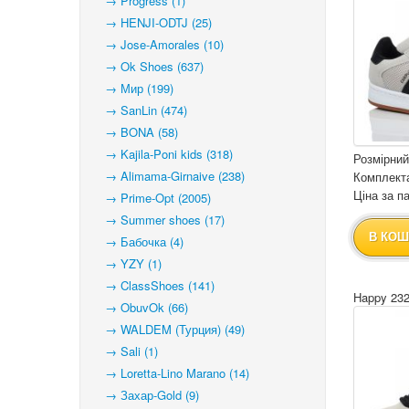
→ Progress (1)
→ HENJI-ODTJ (25)
→ Jose-Amorales (10)
→ Ok Shoes (637)
→ Мир (199)
→ SanLin (474)
→ BONA (58)
→ Kajila-Poni kids (318)
Розмірний
→ Alimama-Girnaive (238)
Комплекта
Ціна за па
→ Prime-Opt (2005)
→ Summer shoes (17)
В КОШ
→ Бабочка (4)
→ YZY (1)
→ ClassShoes (141)
Happy 232
→ ObuvOk (66)
→ WALDEM (Турция) (49)
→ Sali (1)
→ Loretta-Lino Marano (14)
→ Захар-Gold (9)