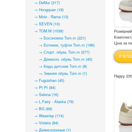
→ DeMur (217)
→ Hongquan (18)
→ Molo - Rama (13)
→ SEVEN (10)
→ TOM.M (1038)
Розмірний
Комплекта
→ Босоножки Tom.m (221)
Ціна за па
→ Ботинки, туфли Tom.m (186)
→ Спорт. обувь Tom.m (577)
В КОШ
→ Демисез. обувь Tom.m (45)
→ Кеды детские Tom.m (8)
→ Зимняя обувь Tom.m (1)
Happy 230
→ Fuguishan (45)
→ Pt Pt (84)
→ Selena (16)
→ L.Fairy - Alaska (79)
→ BG (69)
→ Weestep (174)
→ Violeta (84)
→ Демисезонные (1)