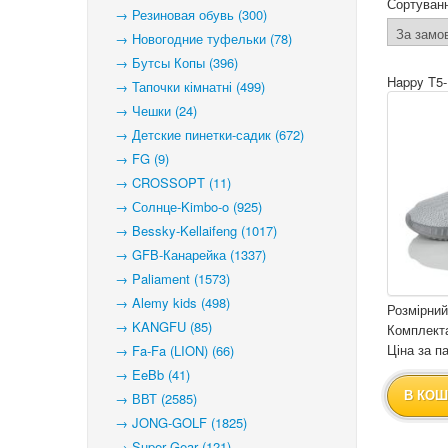
Сортуван
→ Резиновая обувь (300)
→ Новогодние туфельки (78)
→ Бутсы Копы (396)
Happy T5-
→ Тапочки кімнатні (499)
→ Чешки (24)
→ Детские пинетки-садик (672)
→ FG (9)
→ CROSSOPT (11)
→ Солнце-Kimbo-o (925)
→ Bessky-Kellaifeng (1017)
→ GFB-Канарейка (1337)
→ Paliament (1573)
→ Alemy kids (498)
Розмірний
→ KANGFU (85)
Комплекта
Ціна за па
→ Fa-Fa (LION) (66)
→ EeBb (41)
В КОШ
→ ВВТ (2585)
→ JONG-GOLF (1825)
→ Super Gear (121)