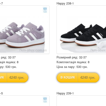
-7
Happy 238-1
 ряд: 32-37
Розмірний ряд: 32-37
ція ящика: 8
Комплектація ящика: 8
ру: 530 грн.
Ціна за пару: 530 грн.
4240 грн.
4240 грн.
ИК
В КОШИК
-5
Happy 239-1