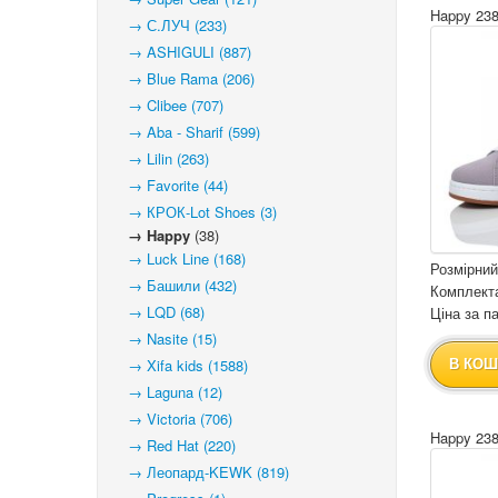
Happy 238
→ С.ЛУЧ (233)
→ ASHIGULI (887)
→ Blue Rama (206)
→ Clibee (707)
→ Aba - Sharif (599)
→ Lilin (263)
→ Favorite (44)
→ КРОК-Lot Shoes (3)
→ Happy
(38)
→ Luck Line (168)
Розмірний
→ Башили (432)
Комплекта
→ LQD (68)
Ціна за па
→ Nasite (15)
→ Xifa kids (1588)
В КОШ
→ Laguna (12)
→ Victoria (706)
Happy 238
→ Red Hat (220)
→ Леопард-KEWK (819)