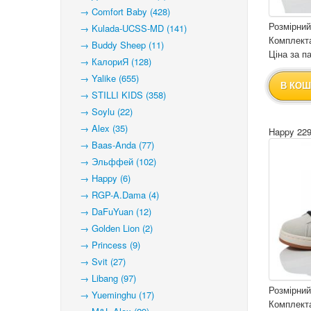
→ Comfort Baby (428)
Розмірний
→ Kulada-UCSS-MD (141)
Комплекта
→ Buddy Sheep (11)
Ціна за па
→ КалориЯ (128)
→ Yalike (655)
В КОШ
→ STILLI KIDS (358)
→ Soylu (22)
→ Alex (35)
Happy 229
→ Baas-Anda (77)
→ Эльффей (102)
→ Happy (6)
→ RGP-A.Dama (4)
→ DaFuYuan (12)
→ Golden Lion (2)
→ Princess (9)
→ Svit (27)
→ Libang (97)
Розмірний
→ Yueminghu (17)
Комплекта