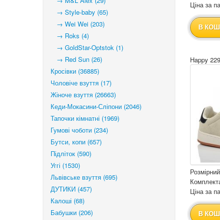
→ M&L Alex (29)
Ціна за па
→ Style-baby (65)
→ Wei Wei (203)
В КОШ
→ Roks (4)
→ GoldStar-Optstok (1)
→ Red Sun (26)
Happy 229
Кросівки (36885)
Чоловіче взуття (17)
Жіноче взуття (26663)
Кеди-Мокасини-Сліпони (2046)
Тапочки кімнатні (1969)
Гумові чоботи (234)
Бутси, копи (657)
Підліток (590)
Уггі (1530)
Розмірний
Львівське взуття (695)
Комплекта
ДУТИКИ (457)
Ціна за па
Калоші (68)
Бабушки (206)
В КОШ