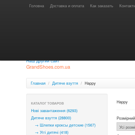
Телефони для замовлень
Київстар: (097) 974-91-46
Головна
Доставка и оплата
Как заказать
Контакт
Лайф: (063) 527-76-88
МТС: (050) 967-41-33
Режим роботи
замовлення у телефонному режимі
с 08:00 до 16:00
П'ятниця — вихідний.
Приєднуйся до нашої групи.
Будь у курсі новинок.
Наш другий сайт
GrandShoes.com.ua
Главная
/
Дитяче взуття
/
Happy
Happy
КАТАЛОГ ТОВАРОВ
Нові завантаження (6293)
Дитяче взуття (28800)
Розмірний
→ Шлепки кроксы детские (1567)
→ Уггі дитячі (418)