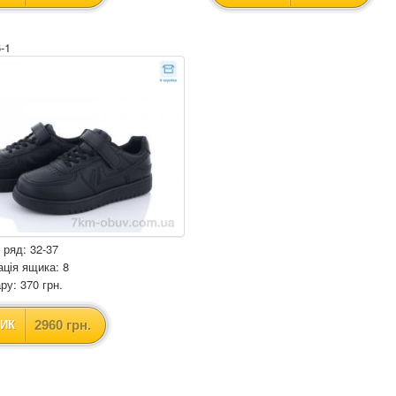
-1
 ряд: 32-37
ція ящика: 8
ру: 370 грн.
2960 грн.
ИК