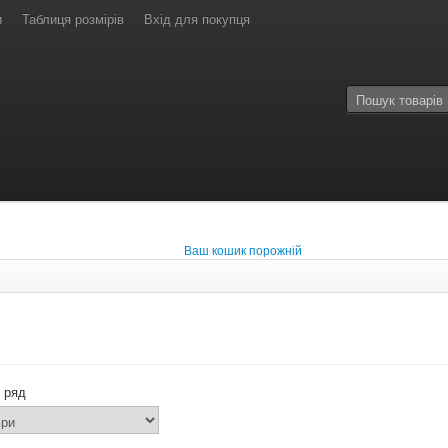
и
Таблиця розмірів
Вхід для покупця
Ваш кошик порожній
 ряд