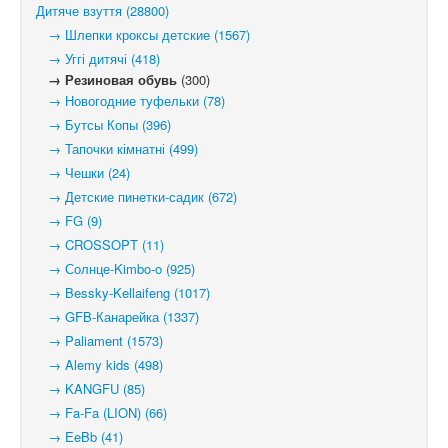
Дитяче взуття (28800)
→ Шлепки кроксы детские (1567)
→ Уггі дитячі (418)
→ Резиновая обувь
(300)
→ Новогодние туфельки (78)
→ Бутсы Копы (396)
→ Тапочки кімнатні (499)
→ Чешки (24)
→ Детские пинетки-садик (672)
→ FG (9)
→ CROSSOPT (11)
→ Солнце-Kimbo-o (925)
→ Bessky-Kellaifeng (1017)
→ GFB-Канарейка (1337)
→ Paliament (1573)
→ Alemy kids (498)
→ KANGFU (85)
→ Fa-Fa (LION) (66)
→ EeBb (41)