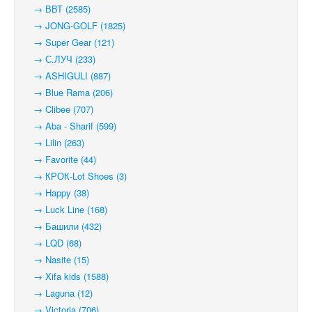
→ ВВТ (2585)
→ JONG-GOLF (1825)
→ Super Gear (121)
→ С.ЛУЧ (233)
→ ASHIGULI (887)
→ Blue Rama (206)
→ Clibee (707)
→ Aba - Sharif (599)
→ Lilin (263)
→ Favorite (44)
→ КРОК-Lot Shoes (3)
→ Happy (38)
→ Luck Line (168)
→ Башили (432)
→ LQD (68)
→ Nasite (15)
→ Xifa kids (1588)
→ Laguna (12)
→ Victoria (706)