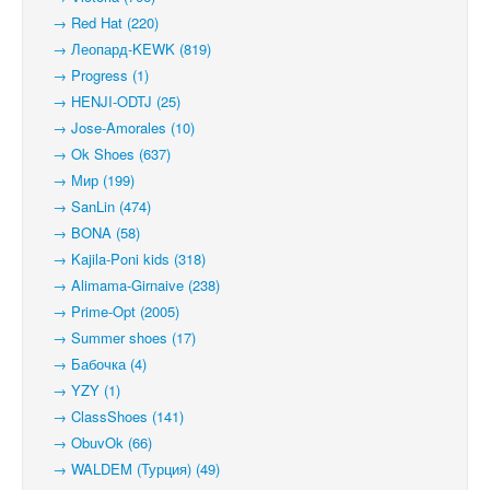
→ Red Hat (220)
→ Леопард-KEWK (819)
→ Progress (1)
→ HENJI-ODTJ (25)
→ Jose-Amorales (10)
→ Ok Shoes (637)
→ Мир (199)
→ SanLin (474)
→ BONA (58)
→ Kajila-Poni kids (318)
→ Alimama-Girnaive (238)
→ Prime-Opt (2005)
→ Summer shoes (17)
→ Бабочка (4)
→ YZY (1)
→ ClassShoes (141)
→ ObuvOk (66)
→ WALDEM (Турция) (49)