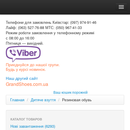
Головна
Телефони для замовлень
Київстар: (097) 974-91-46
Доставка и оплата
Лайф: (063) 527-76-88
МТС: (050) 967-41-33
Режим роботи
замовлення у телефонному режимі
Как заказать
с 08:00 до 16:00
П'ятниця — вихідний.
Контакти
Таблиця розмірів
Приєднуйся до нашої групи.
Вхід для покупця
Будь у курсі новинок.
УКР
Наш другий сайт
GrandShoes.com.ua
УКР
Ваш кошик порожній
РОС
Главная
/
Дитяче взуття
/
Резиновая обувь
КАТАЛОГ ТОВАРОВ
Нові завантаження (6293)