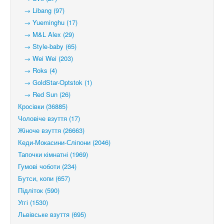
→ Libang (97)
→ Yueminghu (17)
→ M&L Alex (29)
→ Style-baby (65)
→ Wei Wei (203)
→ Roks (4)
→ GoldStar-Optstok (1)
→ Red Sun (26)
Кросівки (36885)
Чоловіче взуття (17)
Жіноче взуття (26663)
Кеди-Мокасини-Сліпони (2046)
Тапочки кімнатні (1969)
Гумові чоботи (234)
Бутси, копи (657)
Підліток (590)
Уггі (1530)
Львівське взуття (695)