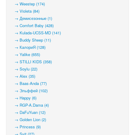
→ Weestep (174)
→ Violeta (84)
→ Демисезонные (1)
→ Comfort Baby (428)
→ Kulada-UCSS-MD (141)
→ Buddy Sheep (11)
→ КалориЯ (128)
→ Yalike (655)
→ STILLI KIDS (358)
→ Soylu (22)
→ Alex (35)
→ Baas-Anda (77)
→ Эльффей (102)
→ Happy (6)
→ RGP-A.Dama (4)
→ DaFuYuan (12)
→ Golden Lion (2)
→ Princess (9)
→ Svit (27)