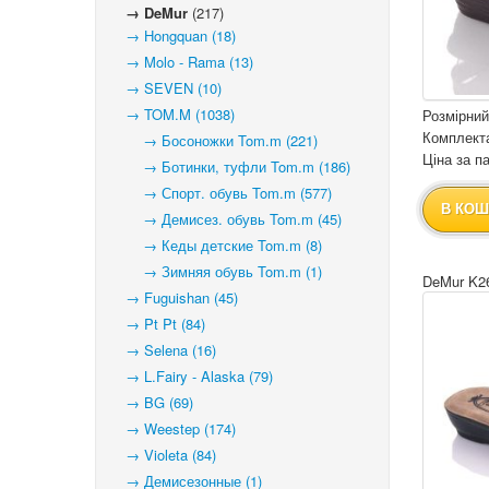
→ DeMur
(217)
→ Hongquan (18)
→ Molo - Rama (13)
→ SEVEN (10)
→ TOM.M (1038)
Розмірний
Комплекта
→ Босоножки Tom.m (221)
Ціна за па
→ Ботинки, туфли Tom.m (186)
→ Спорт. обувь Tom.m (577)
В КОШ
→ Демисез. обувь Tom.m (45)
→ Кеды детские Tom.m (8)
→ Зимняя обувь Tom.m (1)
DeMur K26
→ Fuguishan (45)
→ Pt Pt (84)
→ Selena (16)
→ L.Fairy - Alaska (79)
→ BG (69)
→ Weestep (174)
→ Violeta (84)
→ Демисезонные (1)