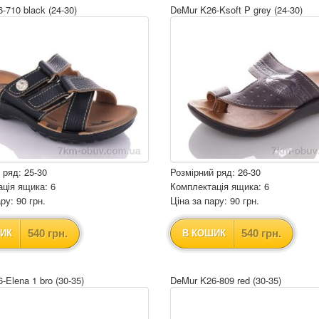
-710 black (24-30)
DeMur K26-Ksoft P grey (24-30)
 ряд: 25-30
Розмірний ряд: 26-30
ція ящика: 6
Комплектація ящика: 6
ру: 90 грн.
Ціна за пару: 90 грн.
540 грн.
540 грн.
ИК
В КОШИК
-Elena 1 bro (30-35)
DeMur K26-809 red (30-35)