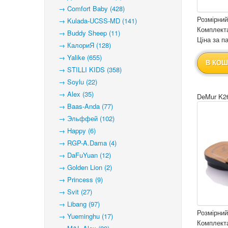
→ Comfort Baby (428)
Розмірний
→ Kulada-UCSS-MD (141)
Комплекта
→ Buddy Sheep (11)
Ціна за па
→ КалориЯ (128)
→ Yalike (655)
В КОШ
→ STILLI KIDS (358)
→ Soylu (22)
→ Alex (35)
DeMur K26
→ Baas-Anda (77)
→ Эльффей (102)
→ Happy (6)
→ RGP-A.Dama (4)
→ DaFuYuan (12)
→ Golden Lion (2)
→ Princess (9)
→ Svit (27)
→ Libang (97)
Розмірний
→ Yueminghu (17)
Комплекта