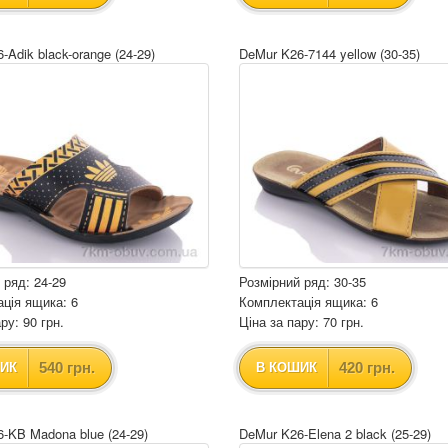
-Adik black-orange (24-29)
DeMur K26-7144 yellow (30-35)
 ряд: 24-29
Розмірний ряд: 30-35
ція ящика: 6
Комплектація ящика: 6
ру: 90 грн.
Ціна за пару: 70 грн.
540 грн.
420 грн.
ИК
В КОШИК
-KB Madona blue (24-29)
DeMur K26-Elena 2 black (25-29)