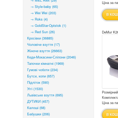
→ M&L Alex (29)
Ціна за па
→ Style-baby (65)
→ Wei Wei (203)
В КОШ
→ Roks (4)
→ GoldStar-Optstok (1)
→ Red Sun (26)
DeMur K26
Кросівки (36885)
Чоловіче взуття (17)
Жіноче взуття (26663)
Кеди-Мокасини-Сліпони (2046)
Тапочки кімнатні (1969)
Гумові чоботи (234)
Бутси, копи (657)
Підліток (590)
Уггі (1530)
Розмірний
Львівське взуття (695)
Комплекта
ДУТИКИ (457)
Ціна за па
Калоші (68)
Бабушки (206)
В КОШ