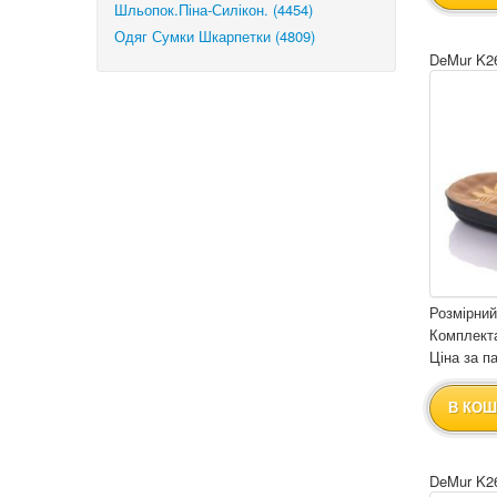
Шльопок.Піна-Силікон. (4454)
Одяг Сумки Шкарпетки (4809)
DeMur K26
Розмірний
Комплекта
Ціна за па
В КОШ
DeMur K26