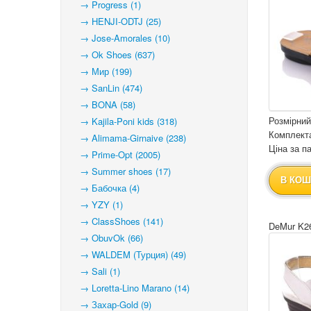
→ Progress (1)
→ HENJI-ODTJ (25)
→ Jose-Amorales (10)
→ Ok Shoes (637)
→ Мир (199)
→ SanLin (474)
→ BONA (58)
Розмірний
→ Kajila-Poni kids (318)
Комплекта
→ Alimama-Girnaive (238)
Ціна за па
→ Prime-Opt (2005)
→ Summer shoes (17)
В КОШ
→ Бабочка (4)
→ YZY (1)
→ ClassShoes (141)
DeMur K26
→ ObuvOk (66)
→ WALDEM (Турция) (49)
→ Sali (1)
→ Loretta-Lino Marano (14)
→ Захар-Gold (9)