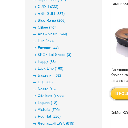
DeMur K26
→ С.ЛУЧ (233)
→ ASHIGULI (887)
→ Blue Rama (206)
→ Clibee (707)
→ Aba - Sharif (599)
→ Lilin (263)
→ Favorite (44)
→ КРОК-Lot Shoes (3)
→ Happy (38)
→ Luck Line (168)
Розмірний
Комплекта
→ Башили (432)
Ціна за па
→ LQD (68)
→ Nasite (15)
В КОШ
→ Xifa kids (1588)
→ Laguna (12)
→ Victoria (706)
DeMur K26
→ Red Hat (220)
→ Леопард-KEWK (819)