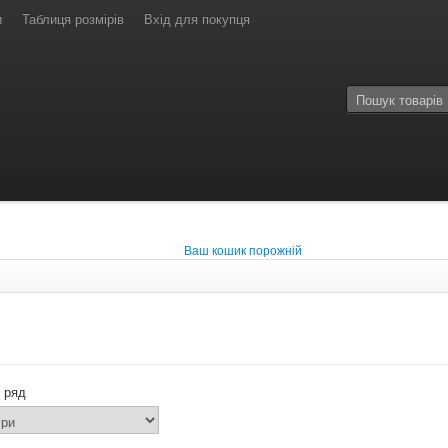
и
Таблиця розмірів
Вхід для покупця
Ваш кошик порожній
 ряд