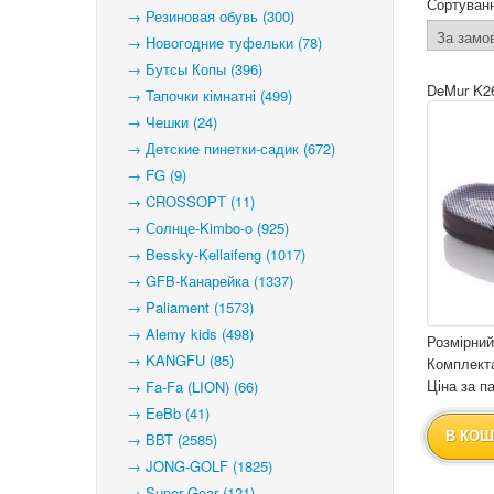
Сортуван
→ Резиновая обувь (300)
→ Новогодние туфельки (78)
→ Бутсы Копы (396)
DeMur K26
→ Тапочки кімнатні (499)
→ Чешки (24)
→ Детские пинетки-садик (672)
→ FG (9)
→ CROSSOPT (11)
→ Солнце-Kimbo-o (925)
→ Bessky-Kellaifeng (1017)
→ GFB-Канарейка (1337)
→ Paliament (1573)
→ Alemy kids (498)
Розмірний
→ KANGFU (85)
Комплекта
Ціна за па
→ Fa-Fa (LION) (66)
→ EeBb (41)
В КОШ
→ ВВТ (2585)
→ JONG-GOLF (1825)
→ Super Gear (121)