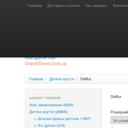
Телефони для замовлень
Київстар: (097) 974-91-46
Головна
Доставка и оплата
Как заказать
Контакт
Лайф: (063) 527-76-88
МТС: (050) 967-41-33
Режим роботи
замовлення у телефонному режимі
с 08:00 до 16:00
П'ятниця — вихідний.
Приєднуйся до нашої групи.
Будь у курсі новинок.
Наш другий сайт
GrandShoes.com.ua
Главная
/
Дитяче взуття
/
DeMur
DeMur
КАТАЛОГ ТОВАРОВ
Нові завантаження (6293)
Дитяче взуття (28800)
Розмірний
→ Шлепки кроксы детские (1567)
→ Уггі дитячі (418)