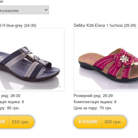
ня
-H blue-grey (24-30)
DeMur K26-Elena 1 fuchsia (25-29)
 ряд: 26-30
Розмірний ряд: 25-29
ція ящика: 6
Комплектація ящика: 6
ру: 85 грн.
Ціна за пару: 70 грн.
510 грн.
420 грн.
ИК
В КОШИК