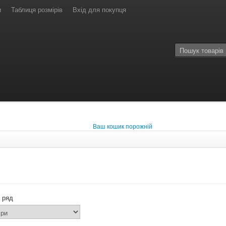
и
Таблиця розмірів
Вхід для покупця
Ваш кошик порожній
 ряд