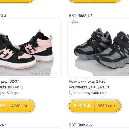
-3-3
BBT R882-1-8
 ряд: 32-37
Розмірний ряд: 21-26
ція ящика: 8
Комплектація ящика: 8
ру: 530 грн.
Ціна за пару: 460 грн.
4240 грн.
3680 грн.
ИК
В КОШИК
-3-7
BBT R885-3-2