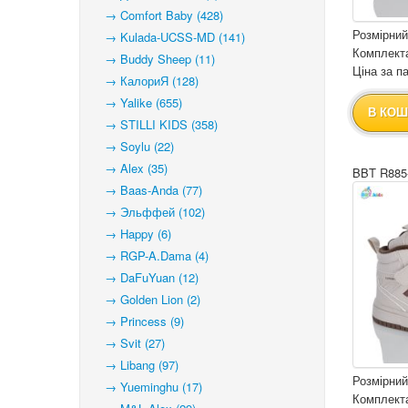
→ Comfort Baby (428)
Розмірний
→ Kulada-UCSS-MD (141)
Комплекта
→ Buddy Sheep (11)
Ціна за па
→ КалориЯ (128)
→ Yalike (655)
В КОШ
→ STILLI KIDS (358)
→ Soylu (22)
→ Alex (35)
BBT R885
→ Baas-Anda (77)
→ Эльффей (102)
→ Happy (6)
→ RGP-A.Dama (4)
→ DaFuYuan (12)
→ Golden Lion (2)
→ Princess (9)
→ Svit (27)
→ Libang (97)
Розмірний
→ Yueminghu (17)
Комплекта