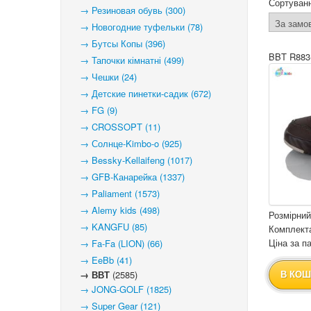
Сортуван
→ Резиновая обувь (300)
→ Новогодние туфельки (78)
→ Бутсы Копы (396)
BBT R883
→ Тапочки кімнатні (499)
→ Чешки (24)
→ Детские пинетки-садик (672)
→ FG (9)
→ CROSSOPT (11)
→ Солнце-Kimbo-o (925)
→ Bessky-Kellaifeng (1017)
→ GFB-Канарейка (1337)
→ Paliament (1573)
→ Alemy kids (498)
Розмірний
→ KANGFU (85)
Комплекта
Ціна за па
→ Fa-Fa (LION) (66)
→ EeBb (41)
→ ВВТ
(2585)
В КОШ
→ JONG-GOLF (1825)
→ Super Gear (121)