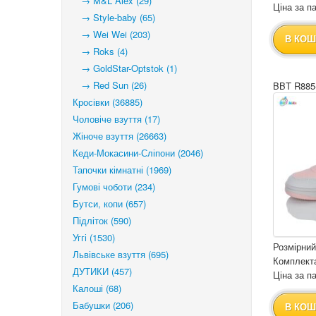
→ M&L Alex (29)
Ціна за па
→ Style-baby (65)
→ Wei Wei (203)
В КОШ
→ Roks (4)
→ GoldStar-Optstok (1)
→ Red Sun (26)
BBT R885
Кросівки (36885)
Чоловіче взуття (17)
Жіноче взуття (26663)
Кеди-Мокасини-Сліпони (2046)
Тапочки кімнатні (1969)
Гумові чоботи (234)
Бутси, копи (657)
Підліток (590)
Уггі (1530)
Розмірний
Львівське взуття (695)
Комплекта
ДУТИКИ (457)
Ціна за па
Калоші (68)
Бабушки (206)
В КОШ