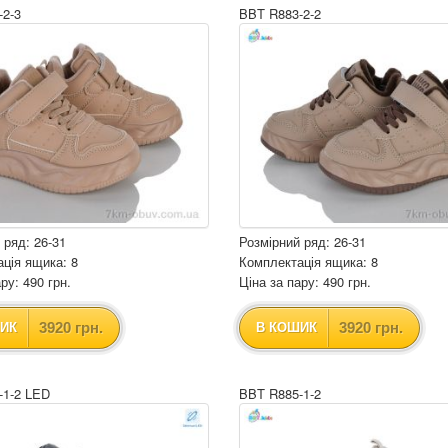
-2-3
BBT R883-2-2
 ряд: 26-31
Розмірний ряд: 26-31
ція ящика: 8
Комплектація ящика: 8
ру: 490 грн.
Ціна за пару: 490 грн.
3920 грн.
3920 грн.
ИК
В КОШИК
-1-2 LED
BBT R885-1-2