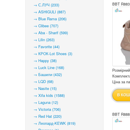
BBT R883
→ С.ЛУЧ (233)
→ ASHIGULI (887)
→ Blue Rama (206)
→ Clibee (707)
→ Aba - Sharif (599)
→ Lilin (263)
→ Favorite (44)
→ КРОК-Lot Shoes (3)
→ Happy (38)
→ Luck Line (168)
Розмірний
→ Башили (432)
Комплекта
→ LQD (68)
Ціна за па
→ Nasite (15)
→ Xifa kids (1588)
В КОШ
→ Laguna (12)
→ Victoria (706)
BBT R888
→ Red Hat (220)
→ Леопард-KEWK (819)