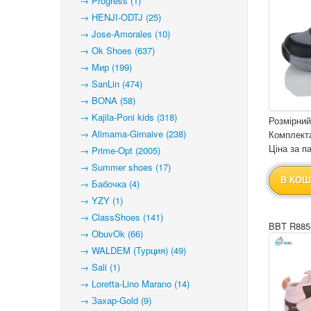
→ Progress (1)
→ HENJI-ODTJ (25)
→ Jose-Amorales (10)
→ Ok Shoes (637)
→ Мир (199)
→ SanLin (474)
→ BONA (58)
→ Kajila-Poni kids (318)
Розмірний
→ Alimama-Girnaive (238)
Комплекта
Ціна за па
→ Prime-Opt (2005)
→ Summer shoes (17)
В КОШ
→ Бабочка (4)
→ YZY (1)
→ ClassShoes (141)
BBT R885
→ ObuvOk (66)
→ WALDEM (Турция) (49)
→ Sali (1)
→ Loretta-Lino Marano (14)
→ Захар-Gold (9)