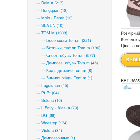
→ DeMur (217)
→ Hongquan (18)
→ Molo - Rama (13)
→ SEVEN (10)
→ TOM.M (1038)
Розмірний
Комплекта
→ Босоножки Tom.m (221)
Ціна за па
→ Ботинки, туфли Tom.m (186)
→ Спорт. обувь Tom.m (577)
В КОШ
→ Демисез. обувь Tom.m (45)
→ Кеды детские Tom.m (8)
→ Зимняя обувь Tom.m (1)
BBT R885
→ Fuguishan (45)
→ Pt Pt (84)
→ Selena (16)
→ L.Fairy - Alaska (79)
→ BG (69)
→ Weestep (174)
→ Violeta (84)
→ Демисезонные (1)