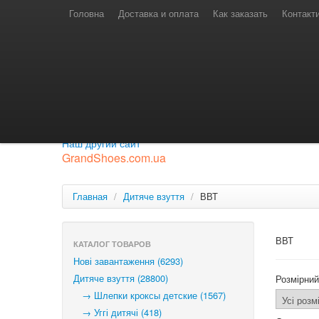
Телефони для замовлень
Київстар: (097) 974-91-46
Головна
Доставка и оплата
Как заказать
Контакт
Лайф: (063) 527-76-88
МТС: (050) 967-41-33
Режим роботи
замовлення у телефонному режимі
с 08:00 до 16:00
П'ятниця — вихідний.
Приєднуйся до нашої групи.
Будь у курсі новинок.
Наш другий сайт
GrandShoes.com.ua
Главная
/
Дитяче взуття
/
ВВТ
ВВТ
КАТАЛОГ ТОВАРОВ
Нові завантаження (6293)
Дитяче взуття (28800)
Розмірний
→ Шлепки кроксы детские (1567)
→ Уггі дитячі (418)