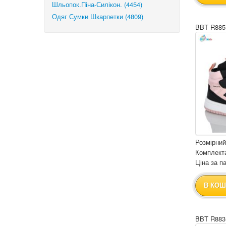
Шльопок.Піна-Силікон. (4454)
Одяг Сумки Шкарпетки (4809)
BBT R885
Розмірний
Комплекта
Ціна за па
В КОШ
BBT R883