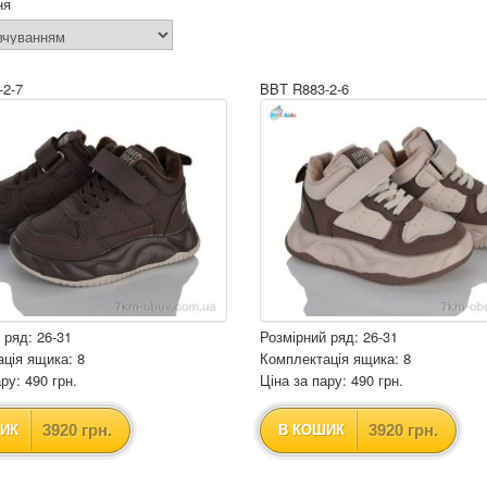
ня
-2-7
BBT R883-2-6
 ряд: 26-31
Розмірний ряд: 26-31
ція ящика: 8
Комплектація ящика: 8
ру: 490 грн.
Ціна за пару: 490 грн.
3920 грн.
3920 грн.
ИК
В КОШИК