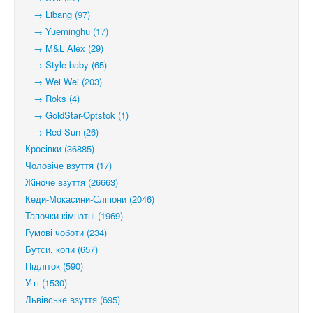
→ Libang (97)
→ Yueminghu (17)
→ M&L Alex (29)
→ Style-baby (65)
→ Wei Wei (203)
→ Roks (4)
→ GoldStar-Optstok (1)
→ Red Sun (26)
Кросівки (36885)
Чоловіче взуття (17)
Жіноче взуття (26663)
Кеди-Мокасини-Сліпони (2046)
Тапочки кімнатні (1969)
Гумові чоботи (234)
Бутси, копи (657)
Підліток (590)
Уггі (1530)
Львівське взуття (695)