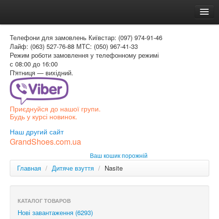
Головна
Телефони для замовлень
Київстар: (097) 974-91-46
Доставка и оплата
Лайф: (063) 527-76-88
МТС: (050) 967-41-33
Режим роботи
замовлення у телефонному режимі
Как заказать
с 08:00 до 16:00
П'ятниця — вихідний.
Контакти
Таблиця розмірів
Приєднуйся до нашої групи.
Вхід для покупця
Будь у курсі новинок.
УКР
Наш другий сайт
GrandShoes.com.ua
УКР
Ваш кошик порожній
РОС
Главная
/
Дитяче взуття
/
Nasite
КАТАЛОГ ТОВАРОВ
Нові завантаження (6293)