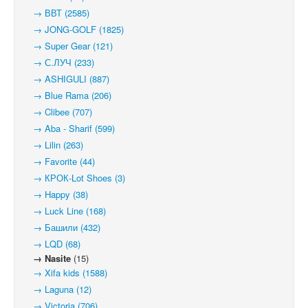
→ ВВТ (2585)
→ JONG-GOLF (1825)
→ Super Gear (121)
→ С.ЛУЧ (233)
→ ASHIGULI (887)
→ Blue Rama (206)
→ Clibee (707)
→ Aba - Sharif (599)
→ Lilin (263)
→ Favorite (44)
→ КРОК-Lot Shoes (3)
→ Happy (38)
→ Luck Line (168)
→ Башили (432)
→ LQD (68)
→ Nasite
(15)
→ Xifa kids (1588)
→ Laguna (12)
→ Victoria (706)