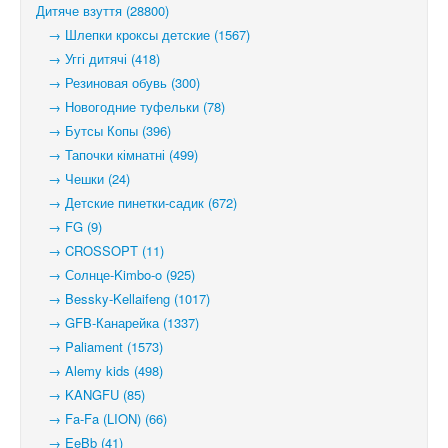
Дитяче взуття (28800)
→ Шлепки кроксы детские (1567)
→ Уггі дитячі (418)
→ Резиновая обувь (300)
→ Новогодние туфельки (78)
→ Бутсы Копы (396)
→ Тапочки кімнатні (499)
→ Чешки (24)
→ Детские пинетки-садик (672)
→ FG (9)
→ CROSSOPT (11)
→ Солнце-Kimbo-o (925)
→ Bessky-Kellaifeng (1017)
→ GFB-Канарейка (1337)
→ Paliament (1573)
→ Alemy kids (498)
→ KANGFU (85)
→ Fa-Fa (LION) (66)
→ EeBb (41)