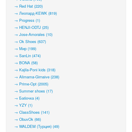
→ Red Hat (220)
→ Леопард-KEWK (819)
→ Progress (1)
→ HENJI-ODTJ (25)
→ Jose-Amorales (10)
→ Ok Shoes (637)
→ Мир (199)
→ SanLin (474)
→ BONA (58)
→ Kajila-Poni kids (318)
→ Alimama-Girnaive (238)
→ Prime-Opt (2005)
→ Summer shoes (17)
→ Бабочка (4)
→ YZY (1)
→ ClassShoes (141)
→ ObuvOk (66)
→ WALDEM (Турция) (49)