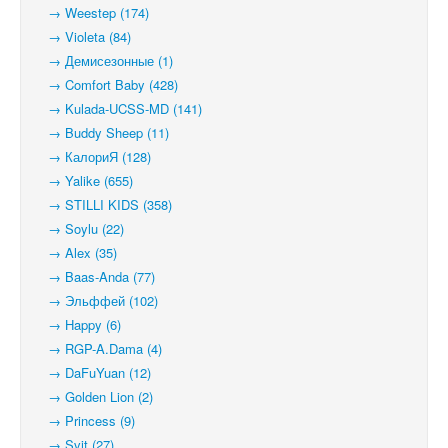
→ Weestep (174)
→ Violeta (84)
→ Демисезонные (1)
→ Comfort Baby (428)
→ Kulada-UCSS-MD (141)
→ Buddy Sheep (11)
→ КалориЯ (128)
→ Yalike (655)
→ STILLI KIDS (358)
→ Soylu (22)
→ Alex (35)
→ Baas-Anda (77)
→ Эльффей (102)
→ Happy (6)
→ RGP-A.Dama (4)
→ DaFuYuan (12)
→ Golden Lion (2)
→ Princess (9)
→ Svit (27)