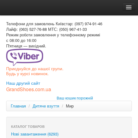
Головна
Телефони для замовлень
Київстар: (097) 974-91-46
Доставка и оплата
Лайф: (063) 527-76-88
МТС: (050) 967-41-33
Режим роботи
замовлення у телефонному режимі
Как заказать
с 08:00 до 16:00
П'ятниця — вихідний.
Контакти
Таблиця розмірів
Приєднуйся до нашої групи.
Вхід для покупця
Будь у курсі новинок.
УКР
Наш другий сайт
GrandShoes.com.ua
УКР
Ваш кошик порожній
РОС
Главная
/
Дитяче взуття
/
Мир
КАТАЛОГ ТОВАРОВ
Нові завантаження (6293)