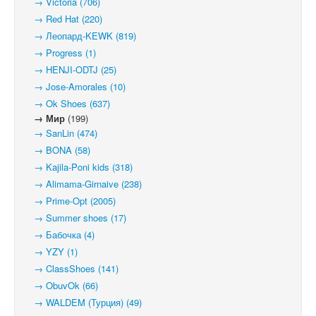
→ Victoria (706)
→ Red Hat (220)
→ Леопард-KEWK (819)
→ Progress (1)
→ HENJI-ODTJ (25)
→ Jose-Amorales (10)
→ Ok Shoes (637)
→ Мир
(199)
→ SanLin (474)
→ BONA (58)
→ Kajila-Poni kids (318)
→ Alimama-Girnaive (238)
→ Prime-Opt (2005)
→ Summer shoes (17)
→ Бабочка (4)
→ YZY (1)
→ ClassShoes (141)
→ ObuvOk (66)
→ WALDEM (Турция) (49)