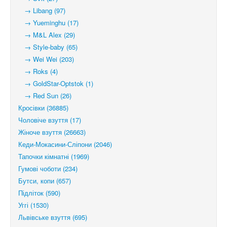
→ Libang (97)
→ Yueminghu (17)
→ M&L Alex (29)
→ Style-baby (65)
→ Wei Wei (203)
→ Roks (4)
→ GoldStar-Optstok (1)
→ Red Sun (26)
Кросівки (36885)
Чоловіче взуття (17)
Жіноче взуття (26663)
Кеди-Мокасини-Сліпони (2046)
Тапочки кімнатні (1969)
Гумові чоботи (234)
Бутси, копи (657)
Підліток (590)
Уггі (1530)
Львівське взуття (695)