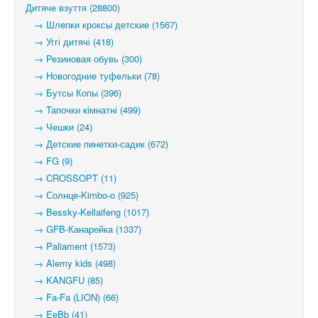
Дитяче взуття (28800)
→ Шлепки кроксы детские (1567)
→ Уггі дитячі (418)
→ Резиновая обувь (300)
→ Новогодние туфельки (78)
→ Бутсы Копы (396)
→ Тапочки кімнатні (499)
→ Чешки (24)
→ Детские пинетки-садик (672)
→ FG (9)
→ CROSSOPT (11)
→ Солнце-Kimbo-o (925)
→ Bessky-Kellaifeng (1017)
→ GFB-Канарейка (1337)
→ Paliament (1573)
→ Alemy kids (498)
→ KANGFU (85)
→ Fa-Fa (LION) (66)
→ EeBb (41)