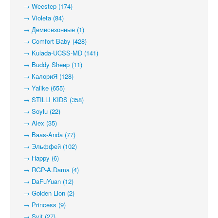
→ Weestep (174)
→ Violeta (84)
→ Демисезонные (1)
→ Comfort Baby (428)
→ Kulada-UCSS-MD (141)
→ Buddy Sheep (11)
→ КалориЯ (128)
→ Yalike (655)
→ STILLI KIDS (358)
→ Soylu (22)
→ Alex (35)
→ Baas-Anda (77)
→ Эльффей (102)
→ Happy (6)
→ RGP-A.Dama (4)
→ DaFuYuan (12)
→ Golden Lion (2)
→ Princess (9)
→ Svit (27)