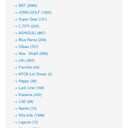
→ ВВТ (2585)
→ JONG-GOLF (1825)
→ Super Gear (121)
→ С.ЛУЧ (233)
→ ASHIGULI (887)
→ Blue Rama (206)
→ Clibee (707)
→ Aba - Sharif (599)
→ Lilin (263)
→ Favorite (44)
→ КРОК-Lot Shoes (3)
→ Happy (38)
→ Luck Line (168)
→ Башили (432)
→ LQD (68)
→ Nasite (15)
→ Xifa kids (1588)
→ Laguna (12)