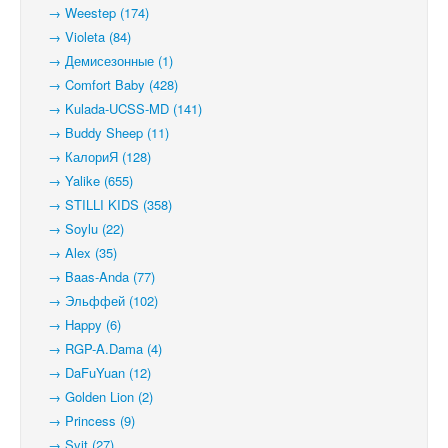
→ Weestep (174)
→ Violeta (84)
→ Демисезонные (1)
→ Comfort Baby (428)
→ Kulada-UCSS-MD (141)
→ Buddy Sheep (11)
→ КалориЯ (128)
→ Yalike (655)
→ STILLI KIDS (358)
→ Soylu (22)
→ Alex (35)
→ Baas-Anda (77)
→ Эльффей (102)
→ Happy (6)
→ RGP-A.Dama (4)
→ DaFuYuan (12)
→ Golden Lion (2)
→ Princess (9)
→ Svit (27)