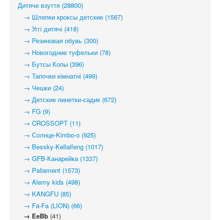
Дитяче взуття (28800)
→ Шлепки кроксы детские (1567)
→ Уггі дитячі (418)
→ Резиновая обувь (300)
→ Новогодние туфельки (78)
→ Бутсы Копы (396)
→ Тапочки кімнатні (499)
→ Чешки (24)
→ Детские пинетки-садик (672)
→ FG (9)
→ CROSSOPT (11)
→ Солнце-Kimbo-o (925)
→ Bessky-Kellaifeng (1017)
→ GFB-Канарейка (1337)
→ Paliament (1573)
→ Alemy kids (498)
→ KANGFU (85)
→ Fa-Fa (LION) (66)
→ EeBb
(41)