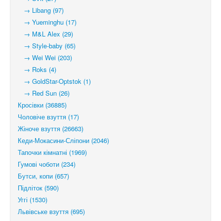
→ Libang (97)
→ Yueminghu (17)
→ M&L Alex (29)
→ Style-baby (65)
→ Wei Wei (203)
→ Roks (4)
→ GoldStar-Optstok (1)
→ Red Sun (26)
Кросівки (36885)
Чоловіче взуття (17)
Жіноче взуття (26663)
Кеди-Мокасини-Сліпони (2046)
Тапочки кімнатні (1969)
Гумові чоботи (234)
Бутси, копи (657)
Підліток (590)
Уггі (1530)
Львівське взуття (695)