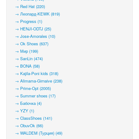
→ Red Hat (220)
→ Леопард-KEWK (819)
→ Progress (1)
→ HENJI-ODTJ (25)
→ Jose-Amorales (10)
→ Ok Shoes (637)
→ Мир (199)
→ SanLin (474)
→ BONA (58)
→ Kajila-Poni kids (318)
→ Alimama-Girnaive (238)
→ Prime-Opt (2005)
→ Summer shoes (17)
→ Бабочка (4)
→ YZY (1)
→ ClassShoes (141)
→ ObuvOk (66)
→ WALDEM (Турция) (49)