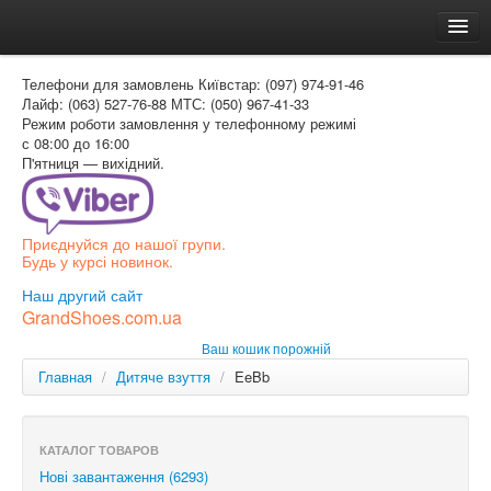
Головна
Телефони для замовлень
Київстар: (097) 974-91-46
Доставка и оплата
Лайф: (063) 527-76-88
МТС: (050) 967-41-33
Режим роботи
замовлення у телефонному режимі
Как заказать
с 08:00 до 16:00
П'ятниця — вихідний.
Контакти
Таблиця розмірів
Приєднуйся до нашої групи.
Вхід для покупця
Будь у курсі новинок.
УКР
Наш другий сайт
GrandShoes.com.ua
УКР
Ваш кошик порожній
РОС
Главная
/
Дитяче взуття
/
EeBb
КАТАЛОГ ТОВАРОВ
Нові завантаження (6293)