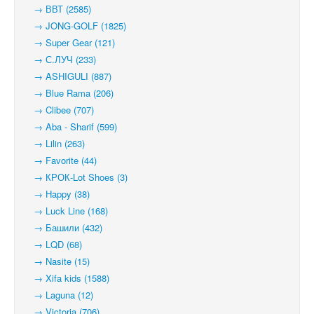
→ ВВТ (2585)
→ JONG-GOLF (1825)
→ Super Gear (121)
→ С.ЛУЧ (233)
→ ASHIGULI (887)
→ Blue Rama (206)
→ Clibee (707)
→ Aba - Sharif (599)
→ Lilin (263)
→ Favorite (44)
→ КРОК-Lot Shoes (3)
→ Happy (38)
→ Luck Line (168)
→ Башили (432)
→ LQD (68)
→ Nasite (15)
→ Xifa kids (1588)
→ Laguna (12)
→ Victoria (706)