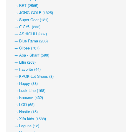
→ ВВТ (2585)
→ JONG-GOLF (1825)
→ Super Gear (121)
→ С.ЛУЧ (233)
→ ASHIGULI (887)
→ Blue Rama (206)
→ Clibee (707)
→ Aba - Sharif (599)
→ Lilin (263)
→ Favorite (44)
→ КРОК-Lot Shoes (3)
→ Happy (38)
→ Luck Line (168)
→ Башили (432)
→ LQD (68)
→ Nasite (15)
→ Xifa kids (1588)
→ Laguna (12)