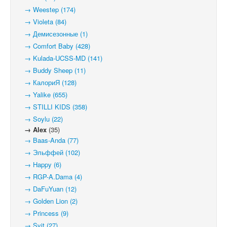
→ Weestep (174)
→ Violeta (84)
→ Демисезонные (1)
→ Comfort Baby (428)
→ Kulada-UCSS-MD (141)
→ Buddy Sheep (11)
→ КалориЯ (128)
→ Yalike (655)
→ STILLI KIDS (358)
→ Soylu (22)
→ Alex
(35)
→ Baas-Anda (77)
→ Эльффей (102)
→ Happy (6)
→ RGP-A.Dama (4)
→ DaFuYuan (12)
→ Golden Lion (2)
→ Princess (9)
→ Svit (27)