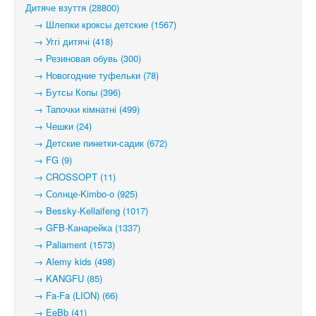
Дитяче взуття (28800)
→ Шлепки кроксы детские (1567)
→ Уггі дитячі (418)
→ Резиновая обувь (300)
→ Новогодние туфельки (78)
→ Бутсы Копы (396)
→ Тапочки кімнатні (499)
→ Чешки (24)
→ Детские пинетки-садик (672)
→ FG (9)
→ CROSSOPT (11)
→ Солнце-Kimbo-o (925)
→ Bessky-Kellaifeng (1017)
→ GFB-Канарейка (1337)
→ Paliament (1573)
→ Alemy kids (498)
→ KANGFU (85)
→ Fa-Fa (LION) (66)
→ EeBb (41)