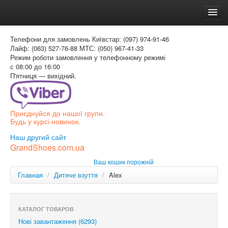
Головна
Телефони для замовлень
Київстар: (097) 974-91-46
Доставка и оплата
Лайф: (063) 527-76-88
МТС: (050) 967-41-33
Режим роботи
замовлення у телефонному режимі
Как заказать
с 08:00 до 16:00
П'ятниця — вихідний.
Контакти
Таблиця розмірів
Приєднуйся до нашої групи.
Вхід для покупця
Будь у курсі новинок.
УКР
Наш другий сайт
GrandShoes.com.ua
УКР
Ваш кошик порожній
РОС
Главная
/
Дитяче взуття
/
Alex
КАТАЛОГ ТОВАРОВ
Нові завантаження (6293)