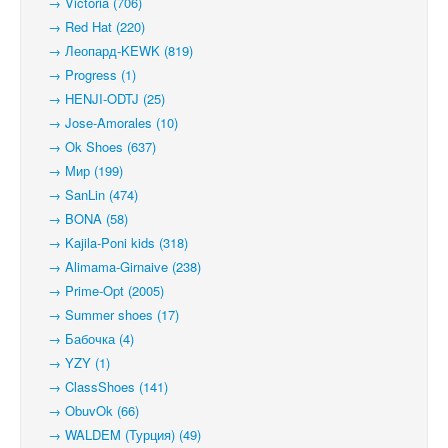
→ Victoria (706)
→ Red Hat (220)
→ Леопард-KEWK (819)
→ Progress (1)
→ HENJI-ODTJ (25)
→ Jose-Amorales (10)
→ Ok Shoes (637)
→ Мир (199)
→ SanLin (474)
→ BONA (58)
→ Kajila-Poni kids (318)
→ Alimama-Girnaive (238)
→ Prime-Opt (2005)
→ Summer shoes (17)
→ Бабочка (4)
→ YZY (1)
→ ClassShoes (141)
→ ObuvOk (66)
→ WALDEM (Турция) (49)