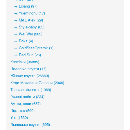
→ Libang (97)
→ Yueminghu (17)
→ M&L Alex (29)
→ Style-baby (65)
→ Wei Wei (203)
→ Roks (4)
→ GoldStar-Optstok (1)
→ Red Sun (26)
Кросівки (36885)
Чоловіче взуття (17)
Жіноче взуття (26663)
Кеди-Мокасини-Сліпони (2046)
Тапочки кімнатні (1969)
Гумові чоботи (234)
Бутси, копи (657)
Підліток (590)
Уггі (1530)
Львівське взуття (695)