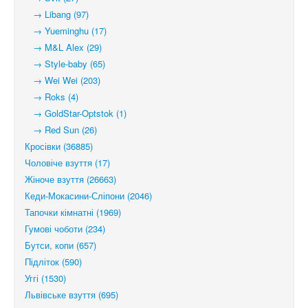
→ Libang (97)
→ Yueminghu (17)
→ M&L Alex (29)
→ Style-baby (65)
→ Wei Wei (203)
→ Roks (4)
→ GoldStar-Optstok (1)
→ Red Sun (26)
Кросівки (36885)
Чоловіче взуття (17)
Жіноче взуття (26663)
Кеди-Мокасини-Сліпони (2046)
Тапочки кімнатні (1969)
Гумові чоботи (234)
Бутси, копи (657)
Підліток (590)
Уггі (1530)
Львівське взуття (695)