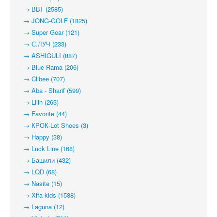
→ ВВТ (2585)
→ JONG-GOLF (1825)
→ Super Gear (121)
→ С.ЛУЧ (233)
→ ASHIGULI (887)
→ Blue Rama (206)
→ Clibee (707)
→ Aba - Sharif (599)
→ Lilin (263)
→ Favorite (44)
→ КРОК-Lot Shoes (3)
→ Happy (38)
→ Luck Line (168)
→ Башили (432)
→ LQD (68)
→ Nasite (15)
→ Xifa kids (1588)
→ Laguna (12)