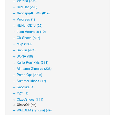
→ Victoria (706)
→ Red Hat (220)
→ Леопард-KEWK (819)
→ Progress (1)
→ HENJI-ODTJ (25)
→ Jose-Amorales (10)
→ Ok Shoes (637)
→ Мир (199)
→ SanLin (474)
→ BONA (58)
→ Kajila-Poni kids (318)
→ Alimama-Girnaive (238)
→ Prime-Opt (2005)
→ Summer shoes (17)
→ Бабочка (4)
→ YZY (1)
→ ClassShoes (141)
→ ObuvOk
(66)
→ WALDEM (Турция) (49)