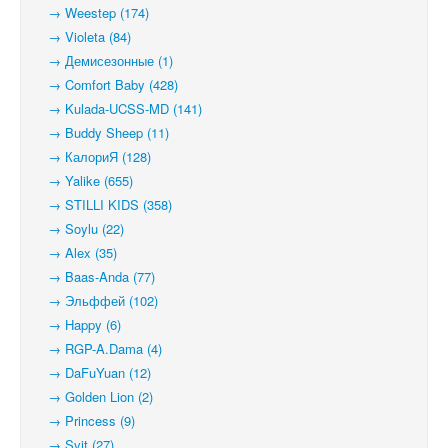
→ Weestep (174)
→ Violeta (84)
→ Демисезонные (1)
→ Comfort Baby (428)
→ Kulada-UCSS-MD (141)
→ Buddy Sheep (11)
→ КалориЯ (128)
→ Yalike (655)
→ STILLI KIDS (358)
→ Soylu (22)
→ Alex (35)
→ Baas-Anda (77)
→ Эльффей (102)
→ Happy (6)
→ RGP-A.Dama (4)
→ DaFuYuan (12)
→ Golden Lion (2)
→ Princess (9)
→ Svit (27)