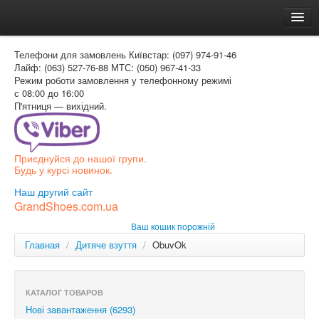
Головна
Телефони для замовлень
Київстар: (097) 974-91-46
Доставка и оплата
Лайф: (063) 527-76-88
МТС: (050) 967-41-33
Режим роботи
замовлення у телефонному режимі
Как заказать
с 08:00 до 16:00
П'ятниця — вихідний.
Контакти
Таблиця розмірів
Приєднуйся до нашої групи.
Вхід для покупця
Будь у курсі новинок.
УКР
Наш другий сайт
GrandShoes.com.ua
УКР
Ваш кошик порожній
РОС
Главная
/
Дитяче взуття
/
ObuvOk
КАТАЛОГ ТОВАРОВ
Нові завантаження (6293)