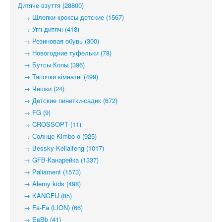
Дитяче взуття (28800)
→ Шлепки кроксы детские (1567)
→ Уггі дитячі (418)
→ Резиновая обувь (300)
→ Новогодние туфельки (78)
→ Бутсы Копы (396)
→ Тапочки кімнатні (499)
→ Чешки (24)
→ Детские пинетки-садик (672)
→ FG (9)
→ CROSSOPT (11)
→ Солнце-Kimbo-o (925)
→ Bessky-Kellaifeng (1017)
→ GFB-Канарейка (1337)
→ Paliament (1573)
→ Alemy kids (498)
→ KANGFU (85)
→ Fa-Fa (LION) (66)
→ EeBb (41)