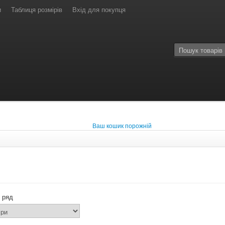
и
Таблиця розмірів
Вхід для покупця
Ваш кошик порожній
 ряд