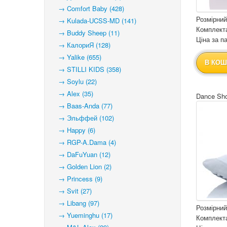
→ Comfort Baby (428)
Розмірний
→ Kulada-UCSS-MD (141)
Комплекта
→ Buddy Sheep (11)
Ціна за па
→ КалориЯ (128)
→ Yalike (655)
В КОШ
→ STILLI KIDS (358)
→ Soylu (22)
→ Alex (35)
Dance Sho
→ Baas-Anda (77)
→ Эльффей (102)
→ Happy (6)
→ RGP-A.Dama (4)
→ DaFuYuan (12)
→ Golden Lion (2)
→ Princess (9)
→ Svit (27)
→ Libang (97)
Розмірний
→ Yueminghu (17)
Комплекта