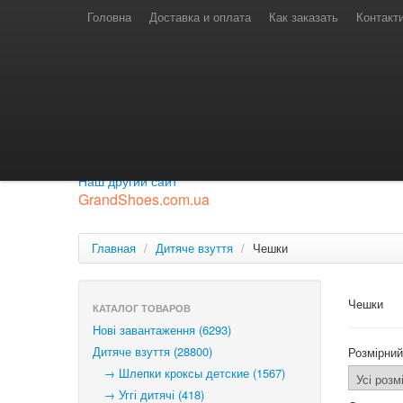
Телефони для замовлень
Київстар: (097) 974-91-46
Головна
Доставка и оплата
Как заказать
Контакт
Лайф: (063) 527-76-88
МТС: (050) 967-41-33
Режим роботи
замовлення у телефонному режимі
с 08:00 до 16:00
П'ятниця — вихідний.
Приєднуйся до нашої групи.
Будь у курсі новинок.
Наш другий сайт
GrandShoes.com.ua
Главная
/
Дитяче взуття
/
Чешки
Чешки
КАТАЛОГ ТОВАРОВ
Нові завантаження (6293)
Дитяче взуття (28800)
Розмірний
→ Шлепки кроксы детские (1567)
→ Уггі дитячі (418)