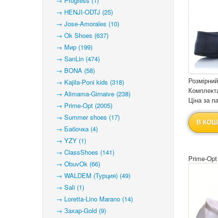
→ Progress (1)
→ HENJI-ODTJ (25)
→ Jose-Amorales (10)
→ Ok Shoes (637)
→ Мир (199)
→ SanLin (474)
→ BONA (58)
Розмірний
→ Kajila-Poni kids (318)
Комплекта
→ Alimama-Girnaive (238)
Ціна за па
→ Prime-Opt (2005)
→ Summer shoes (17)
В КОШ
→ Бабочка (4)
→ YZY (1)
→ ClassShoes (141)
Prime-Opt
→ ObuvOk (66)
→ WALDEM (Турция) (49)
→ Sali (1)
→ Loretta-Lino Marano (14)
→ Захар-Gold (9)