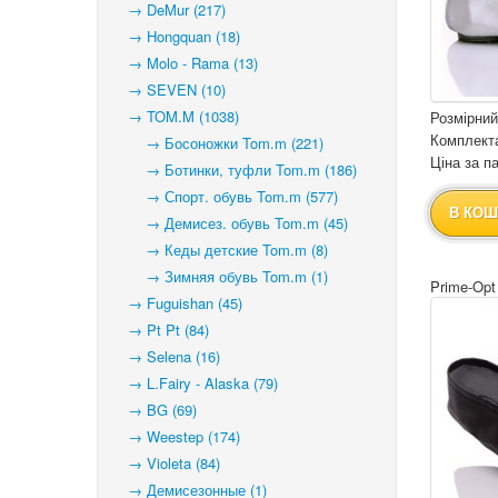
→ DeMur (217)
→ Hongquan (18)
→ Molo - Rama (13)
→ SEVEN (10)
→ TOM.M (1038)
Розмірний
Комплекта
→ Босоножки Tom.m (221)
Ціна за па
→ Ботинки, туфли Tom.m (186)
→ Спорт. обувь Tom.m (577)
В КОШ
→ Демисез. обувь Tom.m (45)
→ Кеды детские Tom.m (8)
→ Зимняя обувь Tom.m (1)
Prime-Opt
→ Fuguishan (45)
→ Pt Pt (84)
→ Selena (16)
→ L.Fairy - Alaska (79)
→ BG (69)
→ Weestep (174)
→ Violeta (84)
→ Демисезонные (1)