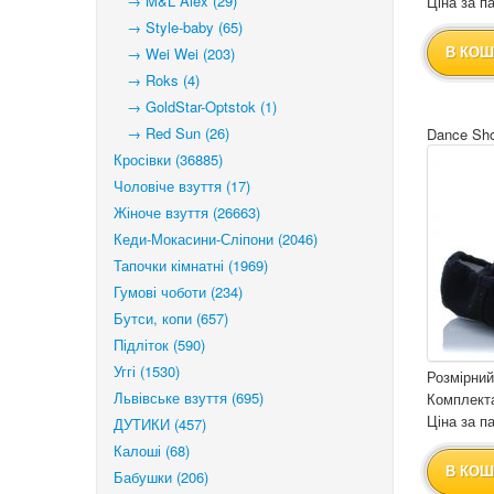
→ M&L Alex (29)
Ціна за па
→ Style-baby (65)
→ Wei Wei (203)
В КОШ
→ Roks (4)
→ GoldStar-Optstok (1)
→ Red Sun (26)
Dance Sho
Кросівки (36885)
Чоловіче взуття (17)
Жіноче взуття (26663)
Кеди-Мокасини-Сліпони (2046)
Тапочки кімнатні (1969)
Гумові чоботи (234)
Бутси, копи (657)
Підліток (590)
Уггі (1530)
Розмірний
Львівське взуття (695)
Комплекта
Ціна за па
ДУТИКИ (457)
Калоші (68)
В КОШ
Бабушки (206)