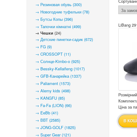
Сортуван
→ Резиновая обувь (300)
→ Новогодние туфельки (78)
→ Бутсы Копы (396)
LiBang 29
→ Тапочки кімнатні (499)
→ Чешки
(24)
→ Детские пинетки-садик (672)
→ FG (9)
→ CROSSOPT (11)
→ Солнце-Kimbo-o (925)
→ Bessky-Kellaifeng (1017)
→ GFB-Канарейка (1337)
→ Paliament (1573)
→ Alemy kids (498)
Розмірний
→ KANGFU (85)
Комплекта
→ Fa-Fa (LION) (66)
Ціна за па
→ EeBb (41)
→ ВВТ (2585)
В КОШ
→ JONG-GOLF (1825)
→ Super Gear (121)