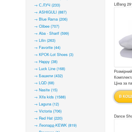
LiBang 29
→ С.ЛУЧ (233)
→ ASHIGULI (887)
→ Blue Rama (206)
→ Clibee (707)
→ Aba - Sharif (599)
→ Lilin (263)
→ Favorite (44)
→ КРОК-Lot Shoes (3)
→ Happy (38)
→ Luck Line (168)
Розмірний
→ Башили (432)
Комплекта
→ LQD (68)
Ціна за па
→ Nasite (15)
→ Xifa kids (1588)
В КОШ
→ Laguna (12)
→ Victoria (706)
Dance Sho
→ Red Hat (220)
→ Леопард-KEWK (819)