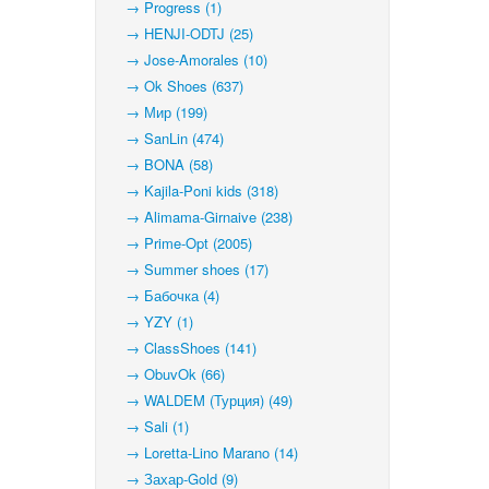
→ Progress (1)
→ HENJI-ODTJ (25)
→ Jose-Amorales (10)
→ Ok Shoes (637)
→ Мир (199)
→ SanLin (474)
→ BONA (58)
→ Kajila-Poni kids (318)
→ Alimama-Girnaive (238)
→ Prime-Opt (2005)
→ Summer shoes (17)
→ Бабочка (4)
→ YZY (1)
→ ClassShoes (141)
→ ObuvOk (66)
→ WALDEM (Турция) (49)
→ Sali (1)
→ Loretta-Lino Marano (14)
→ Захар-Gold (9)