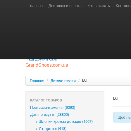
Телефони для замовлень
Київстар: (097) 974-91-46
Головна
Доставка и оплата
Как заказать
Контакт
Лайф: (063) 527-76-88
МТС: (050) 967-41-33
Режим роботи
замовлення у телефонному режимі
с 08:00 до 16:00
П'ятниця — вихідний.
Приєднуйся до нашої групи.
Будь у курсі новинок.
Наш другий сайт
GrandShoes.com.ua
Главная
/
Дитяче взуття
/
MJ
MJ
КАТАЛОГ ТОВАРОВ
Нові завантаження (6293)
Дитяче взуття (28800)
Щоб пер
→ Шлепки кроксы детские (1567)
→ Уггі дитячі (418)