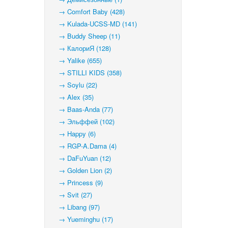
→ Comfort Baby (428)
→ Kulada-UCSS-MD (141)
→ Buddy Sheep (11)
→ КалориЯ (128)
→ Yalike (655)
→ STILLI KIDS (358)
→ Soylu (22)
→ Alex (35)
→ Baas-Anda (77)
→ Эльффей (102)
→ Happy (6)
→ RGP-A.Dama (4)
→ DaFuYuan (12)
→ Golden Lion (2)
→ Princess (9)
→ Svit (27)
→ Libang (97)
→ Yueminghu (17)