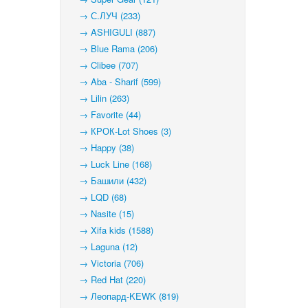
→ С.ЛУЧ (233)
→ ASHIGULI (887)
→ Blue Rama (206)
→ Clibee (707)
→ Aba - Sharif (599)
→ Lilin (263)
→ Favorite (44)
→ КРОК-Lot Shoes (3)
→ Happy (38)
→ Luck Line (168)
→ Башили (432)
→ LQD (68)
→ Nasite (15)
→ Xifa kids (1588)
→ Laguna (12)
→ Victoria (706)
→ Red Hat (220)
→ Леопард-KEWK (819)