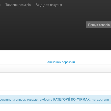
и
Таблиця розмірів
Вхід для покупця
Ваш кошик порожній
еглянути список товарів, виберіть
КАТЕГОРІЇ ПО ФІРМАХ
, які доступ