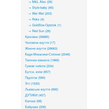
→ M&L Alex (29)
→ Style-baby (65)
→ Wei Wei (203)
→ Roks (4)
→ GoldStar-Optstok (1)
→ Red Sun (26)
Кросівки (36885)
Чоловіче взуття (17)
Жіноче взуття (26663)
Кеди-Мокасини-Сліпони (2046)
Тапочки кімнатні (1969)
Гумові чоботи (234)
Бутси, копи (657)
Підліток (590)
Уггі (1530)
Львівське взуття (695)
ДУТИКИ (457)
Калоші (68)
Бабушки (206)