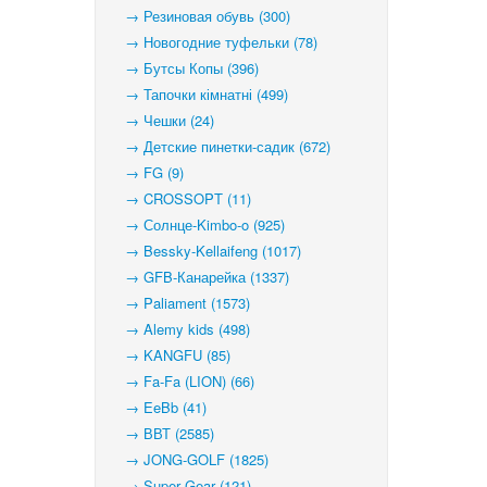
→ Резиновая обувь (300)
→ Новогодние туфельки (78)
→ Бутсы Копы (396)
→ Тапочки кімнатні (499)
→ Чешки (24)
→ Детские пинетки-садик (672)
→ FG (9)
→ CROSSOPT (11)
→ Солнце-Kimbo-o (925)
→ Bessky-Kellaifeng (1017)
→ GFB-Канарейка (1337)
→ Paliament (1573)
→ Alemy kids (498)
→ KANGFU (85)
→ Fa-Fa (LION) (66)
→ EeBb (41)
→ ВВТ (2585)
→ JONG-GOLF (1825)
→ Super Gear (121)