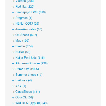
→ Victoria (706)
→ Red Hat (220)
→ Леопард-KEWK (819)
→ Progress (1)
→ HENJI-ODTJ (25)
→ Jose-Amorales (10)
→ Ok Shoes (637)
→ Мир (199)
→ SanLin (474)
→ BONA (58)
→ Kajila-Poni kids (318)
→ Alimama-Girnaive (238)
→ Prime-Opt (2005)
→ Summer shoes (17)
→ Бабочка (4)
→ YZY (1)
→ ClassShoes (141)
→ ObuvOk (66)
→ WALDEM (Турция) (49)