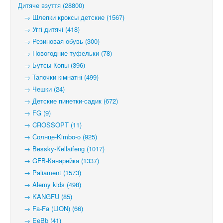
Дитяче взуття (28800)
→ Шлепки кроксы детские (1567)
→ Уггі дитячі (418)
→ Резиновая обувь (300)
→ Новогодние туфельки (78)
→ Бутсы Копы (396)
→ Тапочки кімнатні (499)
→ Чешки (24)
→ Детские пинетки-садик (672)
→ FG (9)
→ CROSSOPT (11)
→ Солнце-Kimbo-o (925)
→ Bessky-Kellaifeng (1017)
→ GFB-Канарейка (1337)
→ Paliament (1573)
→ Alemy kids (498)
→ KANGFU (85)
→ Fa-Fa (LION) (66)
→ EeBb (41)