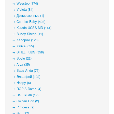
→ Weestep (174)
→ Violeta (84)
→ Демисезонные (1)
→ Comfort Baby (428)
→ Kulada-UCSS-MD (141)
→ Buddy Sheep (11)
→ КалориЯ (128)
→ Yalike (655)
→ STILLI KIDS (358)
→ Soylu (22)
→ Alex (35)
→ Baas-Anda (77)
→ Эльффей (102)
→ Happy (6)
→ RGP-A.Dama (4)
→ DaFuYuan (12)
→ Golden Lion (2)
→ Princess (9)
→ Svit (27)