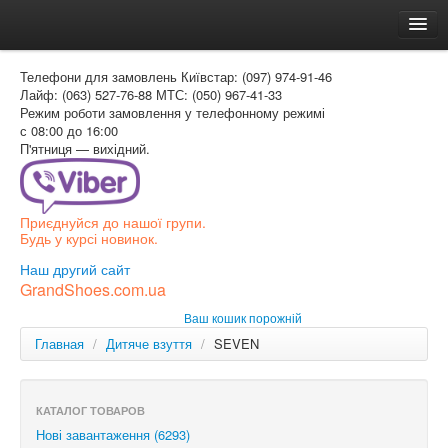
Головна
Телефони для замовлень
Київстар: (097) 974-91-46
Доставка и оплата
Лайф: (063) 527-76-88
МТС: (050) 967-41-33
Режим роботи
замовлення у телефонному режимі
Как заказать
с 08:00 до 16:00
П'ятниця — вихідний.
Контакти
Таблиця розмірів
Приєднуйся до нашої групи.
Вхід для покупця
Будь у курсі новинок.
УКР
Наш другий сайт
GrandShoes.com.ua
УКР
Ваш кошик порожній
РОС
Главная
/
Дитяче взуття
/
SEVEN
КАТАЛОГ ТОВАРОВ
Нові завантаження (6293)