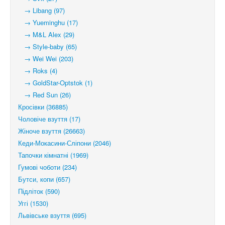
→ Libang (97)
→ Yueminghu (17)
→ M&L Alex (29)
→ Style-baby (65)
→ Wei Wei (203)
→ Roks (4)
→ GoldStar-Optstok (1)
→ Red Sun (26)
Кросівки (36885)
Чоловіче взуття (17)
Жіноче взуття (26663)
Кеди-Мокасини-Сліпони (2046)
Тапочки кімнатні (1969)
Гумові чоботи (234)
Бутси, копи (657)
Підліток (590)
Уггі (1530)
Львівське взуття (695)