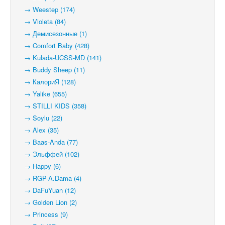
→ Weestep (174)
→ Violeta (84)
→ Демисезонные (1)
→ Comfort Baby (428)
→ Kulada-UCSS-MD (141)
→ Buddy Sheep (11)
→ КалориЯ (128)
→ Yalike (655)
→ STILLI KIDS (358)
→ Soylu (22)
→ Alex (35)
→ Baas-Anda (77)
→ Эльффей (102)
→ Happy (6)
→ RGP-A.Dama (4)
→ DaFuYuan (12)
→ Golden Lion (2)
→ Princess (9)