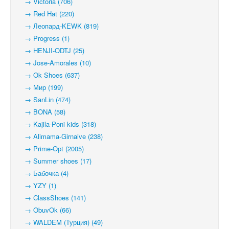
→ Victoria (706)
→ Red Hat (220)
→ Леопард-KEWK (819)
→ Progress (1)
→ HENJI-ODTJ (25)
→ Jose-Amorales (10)
→ Ok Shoes (637)
→ Мир (199)
→ SanLin (474)
→ BONA (58)
→ Kajila-Poni kids (318)
→ Alimama-Girnaive (238)
→ Prime-Opt (2005)
→ Summer shoes (17)
→ Бабочка (4)
→ YZY (1)
→ ClassShoes (141)
→ ObuvOk (66)
→ WALDEM (Турция) (49)