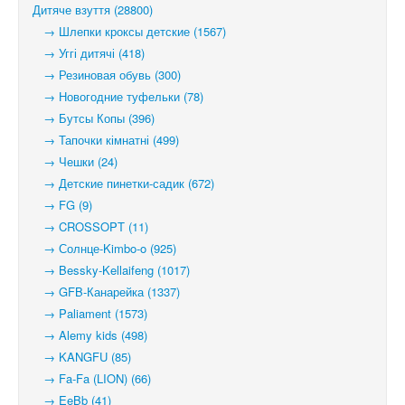
Дитяче взуття (28800)
→ Шлепки кроксы детские (1567)
→ Уггі дитячі (418)
→ Резиновая обувь (300)
→ Новогодние туфельки (78)
→ Бутсы Копы (396)
→ Тапочки кімнатні (499)
→ Чешки (24)
→ Детские пинетки-садик (672)
→ FG (9)
→ CROSSOPT (11)
→ Солнце-Kimbo-o (925)
→ Bessky-Kellaifeng (1017)
→ GFB-Канарейка (1337)
→ Paliament (1573)
→ Alemy kids (498)
→ KANGFU (85)
→ Fa-Fa (LION) (66)
→ EeBb (41)