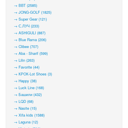
→ ВВТ (2585)
→ JONG-GOLF (1825)
→ Super Gear (121)
→ С.ЛУЧ (233)
→ ASHIGULI (887)
→ Blue Rama (206)
→ Clibee (707)
→ Aba - Sharif (599)
→ Lilin (263)
→ Favorite (44)
→ КРОК-Lot Shoes (3)
→ Happy (38)
→ Luck Line (168)
→ Башили (432)
→ LQD (68)
→ Nasite (15)
→ Xifa kids (1588)
→ Laguna (12)