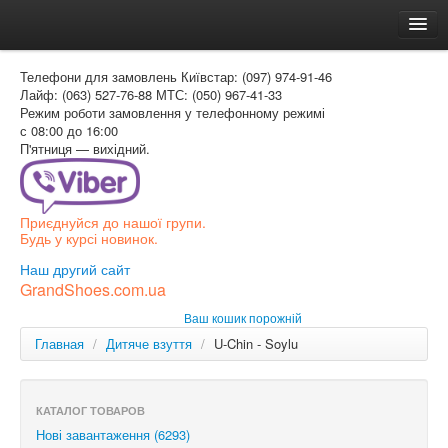
Головна
Телефони для замовлень
Київстар: (097) 974-91-46
Доставка и оплата
Лайф: (063) 527-76-88
МТС: (050) 967-41-33
Режим роботи
замовлення у телефонному режимі
Как заказать
с 08:00 до 16:00
П'ятниця — вихідний.
Контакти
Таблиця розмірів
Приєднуйся до нашої групи.
Вхід для покупця
Будь у курсі новинок.
УКР
Наш другий сайт
GrandShoes.com.ua
УКР
Ваш кошик порожній
РОС
Главная
/
Дитяче взуття
/
U-Chin - Soylu
КАТАЛОГ ТОВАРОВ
Нові завантаження (6293)