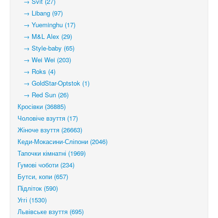
→ Svit (27)
→ Libang (97)
→ Yueminghu (17)
→ M&L Alex (29)
→ Style-baby (65)
→ Wei Wei (203)
→ Roks (4)
→ GoldStar-Optstok (1)
→ Red Sun (26)
Кросівки (36885)
Чоловіче взуття (17)
Жіноче взуття (26663)
Кеди-Мокасини-Сліпони (2046)
Тапочки кімнатні (1969)
Гумові чоботи (234)
Бутси, копи (657)
Підліток (590)
Уггі (1530)
Львівське взуття (695)