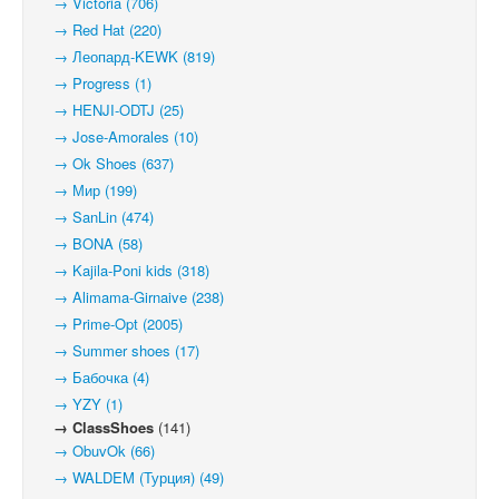
→ Victoria (706)
→ Red Hat (220)
→ Леопард-KEWK (819)
→ Progress (1)
→ HENJI-ODTJ (25)
→ Jose-Amorales (10)
→ Ok Shoes (637)
→ Мир (199)
→ SanLin (474)
→ BONA (58)
→ Kajila-Poni kids (318)
→ Alimama-Girnaive (238)
→ Prime-Opt (2005)
→ Summer shoes (17)
→ Бабочка (4)
→ YZY (1)
→ ClassShoes
(141)
→ ObuvOk (66)
→ WALDEM (Турция) (49)