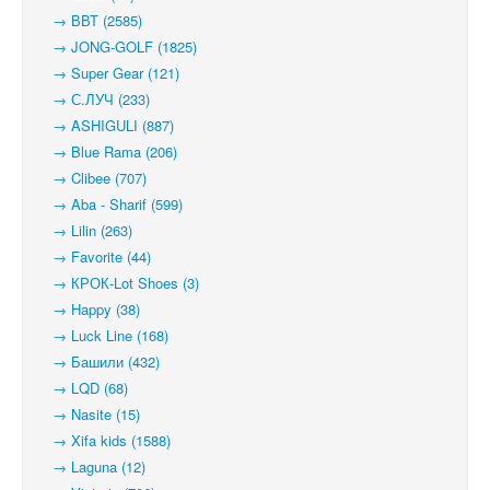
→ ВВТ (2585)
→ JONG-GOLF (1825)
→ Super Gear (121)
→ С.ЛУЧ (233)
→ ASHIGULI (887)
→ Blue Rama (206)
→ Clibee (707)
→ Aba - Sharif (599)
→ Lilin (263)
→ Favorite (44)
→ КРОК-Lot Shoes (3)
→ Happy (38)
→ Luck Line (168)
→ Башили (432)
→ LQD (68)
→ Nasite (15)
→ Xifa kids (1588)
→ Laguna (12)