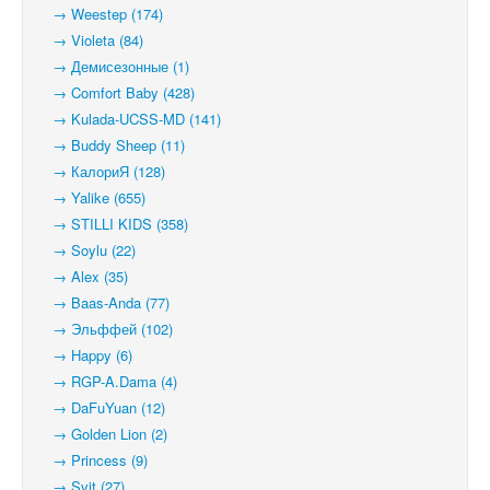
→ Weestep (174)
→ Violeta (84)
→ Демисезонные (1)
→ Comfort Baby (428)
→ Kulada-UCSS-MD (141)
→ Buddy Sheep (11)
→ КалориЯ (128)
→ Yalike (655)
→ STILLI KIDS (358)
→ Soylu (22)
→ Alex (35)
→ Baas-Anda (77)
→ Эльффей (102)
→ Happy (6)
→ RGP-A.Dama (4)
→ DaFuYuan (12)
→ Golden Lion (2)
→ Princess (9)
→ Svit (27)