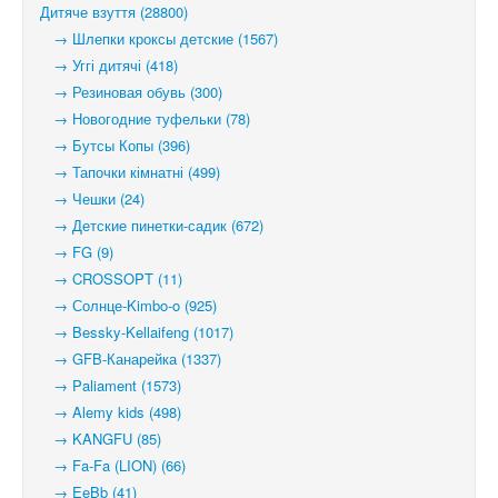
Дитяче взуття (28800)
→ Шлепки кроксы детские (1567)
→ Уггі дитячі (418)
→ Резиновая обувь (300)
→ Новогодние туфельки (78)
→ Бутсы Копы (396)
→ Тапочки кімнатні (499)
→ Чешки (24)
→ Детские пинетки-садик (672)
→ FG (9)
→ CROSSOPT (11)
→ Солнце-Kimbo-o (925)
→ Bessky-Kellaifeng (1017)
→ GFB-Канарейка (1337)
→ Paliament (1573)
→ Alemy kids (498)
→ KANGFU (85)
→ Fa-Fa (LION) (66)
→ EeBb (41)