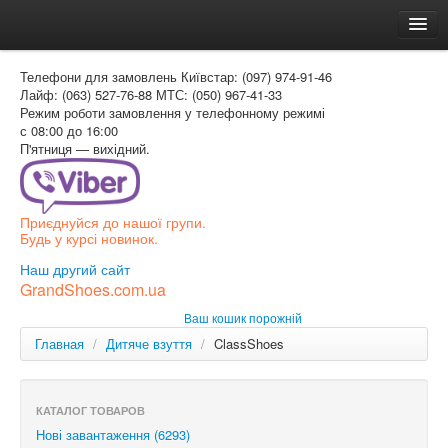
Головна
Телефони для замовлень
Київстар: (097) 974-91-46
Доставка и оплата
Лайф: (063) 527-76-88
МТС: (050) 967-41-33
Режим роботи
замовлення у телефонному режимі
Как заказать
с 08:00 до 16:00
П'ятниця — вихідний.
Контакти
Таблиця розмірів
Приєднуйся до нашої групи.
Вхід для покупця
Будь у курсі новинок.
УКР
Наш другий сайт
GrandShoes.com.ua
УКР
Ваш кошик порожній
РОС
Главная
/
Дитяче взуття
/
ClassShoes
КАТАЛОГ ТОВАРОВ
Нові завантаження (6293)