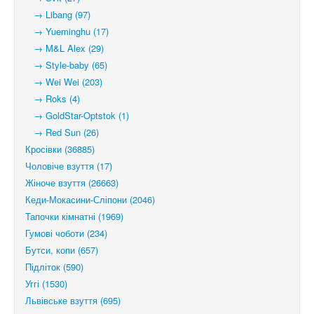
→ Libang (97)
→ Yueminghu (17)
→ M&L Alex (29)
→ Style-baby (65)
→ Wei Wei (203)
→ Roks (4)
→ GoldStar-Optstok (1)
→ Red Sun (26)
Кросівки (36885)
Чоловіче взуття (17)
Жіноче взуття (26663)
Кеди-Мокасини-Сліпони (2046)
Тапочки кімнатні (1969)
Гумові чоботи (234)
Бутси, копи (657)
Підліток (590)
Уггі (1530)
Львівське взуття (695)