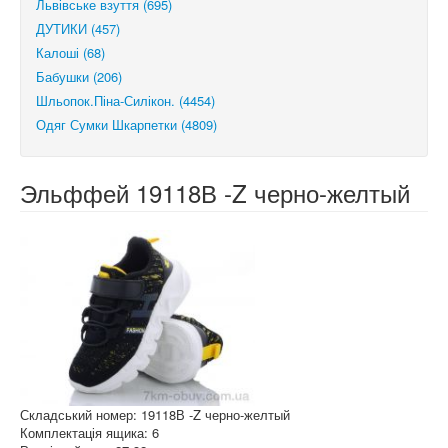
Львівське взуття (695)
ДУТИКИ (457)
Калоші (68)
Бабушки (206)
Шльопок.Піна-Силікон. (4454)
Одяг Сумки Шкарпетки (4809)
Эльффей 19118В -Z черно-желтый
Складський номер: 19118В -Z черно-желтый
Комплектація ящика: 6