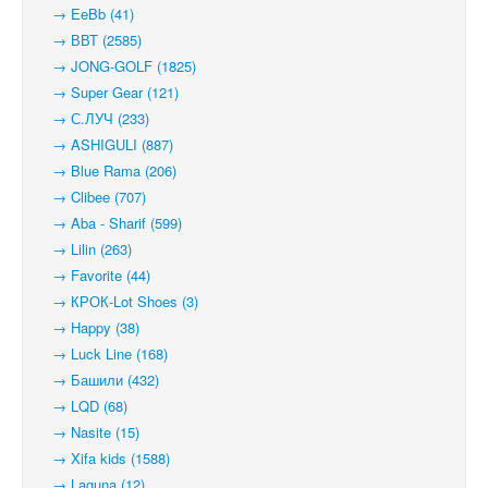
→ EeBb (41)
→ ВВТ (2585)
→ JONG-GOLF (1825)
→ Super Gear (121)
→ С.ЛУЧ (233)
→ ASHIGULI (887)
→ Blue Rama (206)
→ Clibee (707)
→ Aba - Sharif (599)
→ Lilin (263)
→ Favorite (44)
→ КРОК-Lot Shoes (3)
→ Happy (38)
→ Luck Line (168)
→ Башили (432)
→ LQD (68)
→ Nasite (15)
→ Xifa kids (1588)
→ Laguna (12)