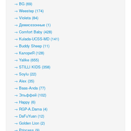
→ BG (69)
→ Weestep (174)
→ Violeta (84)
→ Демисезонные (1)
→ Comfort Baby (428)
→ Kulada-UCSS-MD (141)
→ Buddy Sheep (11)
→ КалориЯ (128)
→ Yalike (655)
→ STILLI KIDS (358)
→ Soylu (22)
→ Alex (35)
→ Baas-Anda (77)
→ Эльффей (102)
→ Happy (6)
→ RGP-A.Dama (4)
→ DaFuYuan (12)
→ Golden Lion (2)
→ Princess (9)