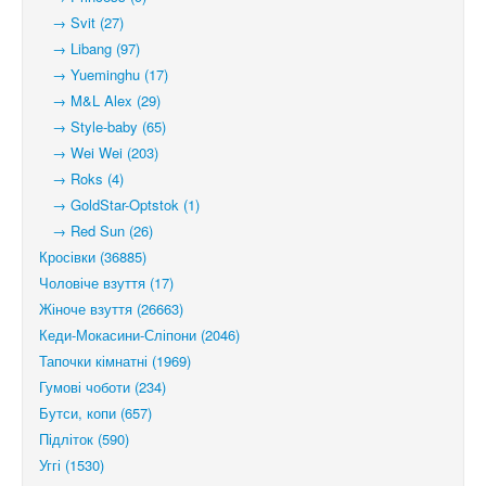
→ Svit (27)
→ Libang (97)
→ Yueminghu (17)
→ M&L Alex (29)
→ Style-baby (65)
→ Wei Wei (203)
→ Roks (4)
→ GoldStar-Optstok (1)
→ Red Sun (26)
Кросівки (36885)
Чоловіче взуття (17)
Жіноче взуття (26663)
Кеди-Мокасини-Сліпони (2046)
Тапочки кімнатні (1969)
Гумові чоботи (234)
Бутси, копи (657)
Підліток (590)
Уггі (1530)