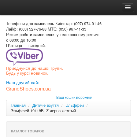
Головна
Телефони для замовлень
Київстар: (097) 974-91-46
Доставка и оплата
Лайф: (063) 527-76-88
МТС: (050) 967-41-33
Режим роботи
замовлення у телефонному режимі
Как заказать
с 08:00 до 16:00
П'ятниця — вихідний.
Контакти
Таблиця розмірів
Приєднуйся до нашої групи.
Вхід для покупця
Будь у курсі новинок.
УКР
Наш другий сайт
GrandShoes.com.ua
УКР
Ваш кошик порожній
РОС
Главная
/
Дитяче взуття
/
Эльффей
/
Эльффей 19118В -Z черно-желтый
КАТАЛОГ ТОВАРОВ