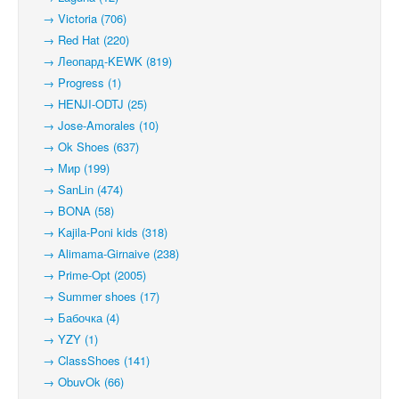
→ Victoria (706)
→ Red Hat (220)
→ Леопард-KEWK (819)
→ Progress (1)
→ HENJI-ODTJ (25)
→ Jose-Amorales (10)
→ Ok Shoes (637)
→ Мир (199)
→ SanLin (474)
→ BONA (58)
→ Kajila-Poni kids (318)
→ Alimama-Girnaive (238)
→ Prime-Opt (2005)
→ Summer shoes (17)
→ Бабочка (4)
→ YZY (1)
→ ClassShoes (141)
→ ObuvOk (66)