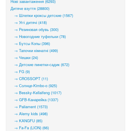
Нові завантаження (6293)
Дитяче взуття (28800)
→ Шлепки кроксы детские (1567)
→ Уггі дитячі (418)
→ Резиновая обувь (300)
→ Новогодние туфельки (78)
→ Бутсы Копы (396)
→ Тапочки кімнатні (499)
→ Чешки (24)
→ Детские пинетки-садик (672)
→ FG (9)
→ CROSSOPT (11)
→ Солнце-Kimbo-o (925)
→ Bessky-Kellaifeng (1017)
→ GFB-Канарейка (1337)
→ Paliament (1573)
→ Alemy kids (498)
→ KANGFU (85)
→ Fa-Fa (LION) (66)