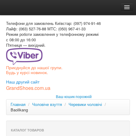
Головна
Телефони для замовлень
Київстар: (097) 974-91-46
Доставка и оплата
Лайф: (063) 527-76-88
МТС: (050) 967-41-33
Режим роботи
замовлення у телефонному режимі
Как заказать
с 08:00 до 16:00
П'ятниця — вихідний.
Контакти
Таблиця розмірів
Приєднуйся до нашої групи.
Вхід для покупця
Будь у курсі новинок.
УКР
Наш другий сайт
GrandShoes.com.ua
УКР
Ваш кошик порожній
РОС
Главная
/
Чоловіче взуття
/
Черевики чоловічі
/
Baolikang
КАТАЛОГ ТОВАРОВ