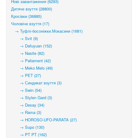
Нові завантаження (6293)
Дитяче взуття (28800)
Кросівки (36885)
Чоловіче взуття (17)
→ Туфлі-босоніжки.Мокасини (1681)
→ Svit (9)
→ Dafuyuan (152)
→ Nasite (82)
→ Paliament (42)
→ Meko Melo (49)
→ PET (27)
→ Синдикат взуття (3)
→ Swin (54)
→ Stylen Gard (3)
→ Desay (34)
→ Rama (3)
→ HOROSO-UFO-PARATA (27)
→ Supo (130)
→ PT PT (162)