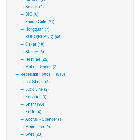
→ Selena (2)
→ BIG (6)
→ Захар-Gold (24)
→ Hongquan (7)
→ SUPO(BRAND) (66)
→ Oskar (18)
→ Steiner (8)
→ Restime (22)
→ Makers Shoes (3)
→ Черевики чоловічі (913)
→ Lot Shoes (8)
→ Luck Line (2)
→ Kangfu (10)
→ Sharif (96)
→ Kajila (4)
→ Acorus - Spencer (1)
→ Mona Lisa (2)
→ Swin (23)