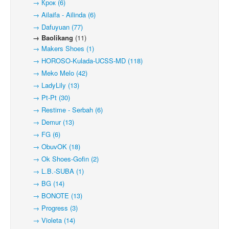
→ Крок (6)
→ Ailaifa - Ailinda (6)
→ Dafuyuan (77)
→ Baolikang
(11)
→ Makers Shoes (1)
→ HOROSO-Kulada-UCSS-MD (118)
→ Meko Melo (42)
→ LadyLily (13)
→ Pt-Pt (30)
→ Restime - Serbah (6)
→ Demur (13)
→ FG (6)
→ ObuvOK (18)
→ Ok Shoes-Gofin (2)
→ L.B.-SUBA (1)
→ BG (14)
→ BONOTE (13)
→ Progress (3)
→ Violeta (14)