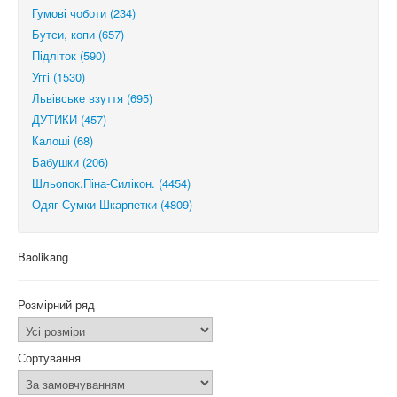
Гумові чоботи (234)
Бутси, копи (657)
Підліток (590)
Уггі (1530)
Львівське взуття (695)
ДУТИКИ (457)
Калоші (68)
Бабушки (206)
Шльопок.Піна-Силікон. (4454)
Одяг Сумки Шкарпетки (4809)
Baolikang
Розмірний ряд
Сортування