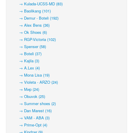
→ Kulada-UCSS-MD (83)
→ Baolikang (101)
→ Demur - Boteli (192)
→ Alex Bens (36)
→ Ok Shoes (6)
→ RGP-Victoria (102)
→ Spenser (58)
→ Boteli (37)
→ Kajila (3)
→ A.Lex (4)
→ Mona Lisa (19)
→ Violeta - ARZO (24)
→ Мир (24)
→ Obuvok (25)
→ Summer shoes (2)
→ Dan Marest (16)
→ VAM - ABA (3)
→ Prime-Opt (4)
→ Kindzer (9)