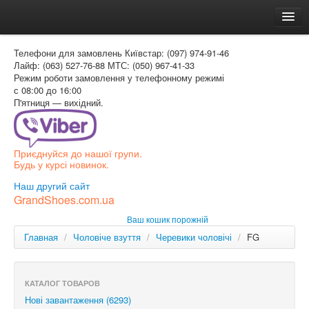
Головна
Телефони для замовлень
Київстар: (097) 974-91-46
Доставка и оплата
Лайф: (063) 527-76-88
МТС: (050) 967-41-33
Режим роботи
замовлення у телефонному режимі
Как заказать
с 08:00 до 16:00
П'ятниця — вихідний.
Контакти
Таблиця розмірів
Приєднуйся до нашої групи.
Вхід для покупця
Будь у курсі новинок.
УКР
Наш другий сайт
GrandShoes.com.ua
УКР
Ваш кошик порожній
РОС
Главная
/
Чоловіче взуття
/
Черевики чоловічі
/
FG
КАТАЛОГ ТОВАРОВ
Нові завантаження (6293)