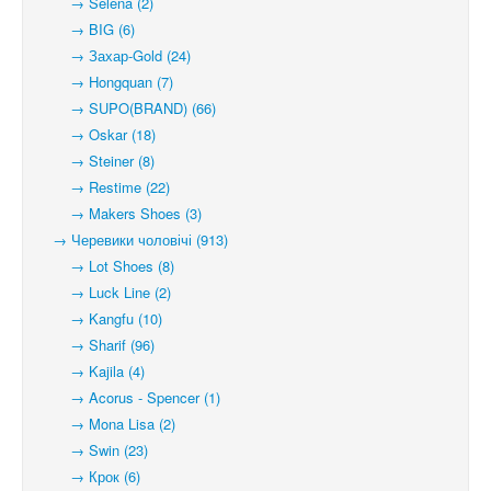
→ Selena (2)
→ BIG (6)
→ Захар-Gold (24)
→ Hongquan (7)
→ SUPO(BRAND) (66)
→ Oskar (18)
→ Steiner (8)
→ Restime (22)
→ Makers Shoes (3)
→ Черевики чоловічі (913)
→ Lot Shoes (8)
→ Luck Line (2)
→ Kangfu (10)
→ Sharif (96)
→ Kajila (4)
→ Acorus - Spencer (1)
→ Mona Lisa (2)
→ Swin (23)
→ Крок (6)