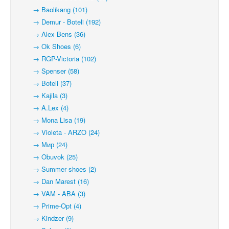
→ Baolikang (101)
→ Demur - Boteli (192)
→ Alex Bens (36)
→ Ok Shoes (6)
→ RGP-Victoria (102)
→ Spenser (58)
→ Boteli (37)
→ Kajila (3)
→ A.Lex (4)
→ Mona Lisa (19)
→ Violeta - ARZO (24)
→ Мир (24)
→ Obuvok (25)
→ Summer shoes (2)
→ Dan Marest (16)
→ VAM - ABA (3)
→ Prime-Opt (4)
→ Kindzer (9)