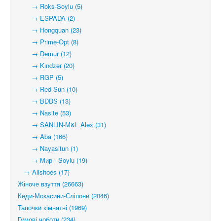
→ Roks-Soylu (5)
→ ESPADA (2)
→ Hongquan (23)
→ Prime-Opt (8)
→ Demur (12)
→ Kindzer (20)
→ RGP (5)
→ Red Sun (10)
→ BDDS (13)
→ Nasite (53)
→ SANLIN-M&L Alex (31)
→ Aba (166)
→ Nayasitun (1)
→ Мир - Soylu (19)
→ Allshoes (17)
Жіноче взуття (26663)
Кеди-Мокасини-Сліпони (2046)
Тапочки кімнатні (1969)
Гумові чоботи (234)