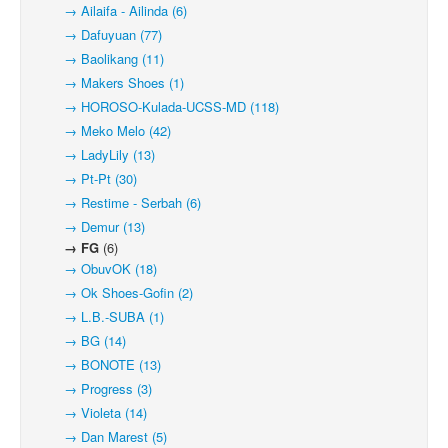
→ Ailaifa - Ailinda (6)
→ Dafuyuan (77)
→ Baolikang (11)
→ Makers Shoes (1)
→ HOROSO-Kulada-UCSS-MD (118)
→ Meko Melo (42)
→ LadyLily (13)
→ Pt-Pt (30)
→ Restime - Serbah (6)
→ Demur (13)
→ FG
(6)
→ ObuvOK (18)
→ Ok Shoes-Gofin (2)
→ L.B.-SUBA (1)
→ BG (14)
→ BONOTE (13)
→ Progress (3)
→ Violeta (14)
→ Dan Marest (5)