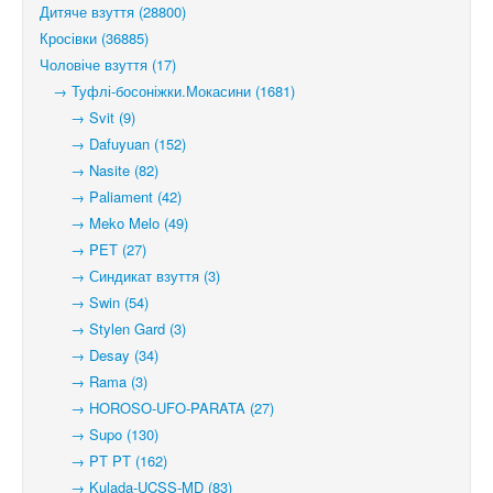
Дитяче взуття (28800)
Кросівки (36885)
Чоловіче взуття (17)
→ Туфлі-босоніжки.Мокасини (1681)
→ Svit (9)
→ Dafuyuan (152)
→ Nasite (82)
→ Paliament (42)
→ Meko Melo (49)
→ PET (27)
→ Синдикат взуття (3)
→ Swin (54)
→ Stylen Gard (3)
→ Desay (34)
→ Rama (3)
→ HOROSO-UFO-PARATA (27)
→ Supo (130)
→ PT PT (162)
→ Kulada-UCSS-MD (83)