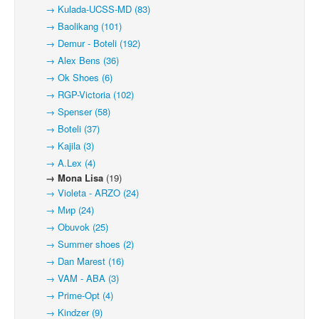
→ Kulada-UCSS-MD (83)
→ Baolikang (101)
→ Demur - Boteli (192)
→ Alex Bens (36)
→ Ok Shoes (6)
→ RGP-Victoria (102)
→ Spenser (58)
→ Boteli (37)
→ Kajila (3)
→ A.Lex (4)
→ Mona Lisa
(19)
→ Violeta - ARZO (24)
→ Мир (24)
→ Obuvok (25)
→ Summer shoes (2)
→ Dan Marest (16)
→ VAM - ABA (3)
→ Prime-Opt (4)
→ Kindzer (9)