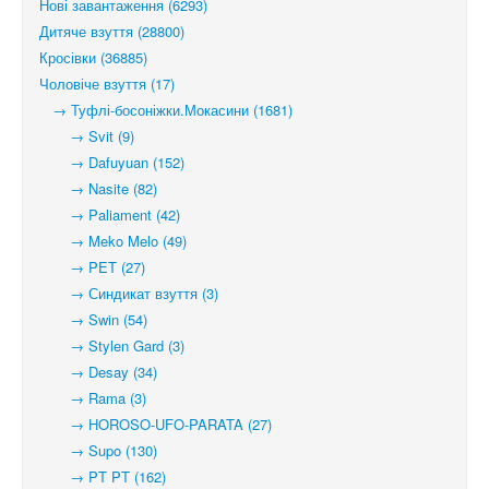
Нові завантаження (6293)
Дитяче взуття (28800)
Кросівки (36885)
Чоловіче взуття (17)
→ Туфлі-босоніжки.Мокасини (1681)
→ Svit (9)
→ Dafuyuan (152)
→ Nasite (82)
→ Paliament (42)
→ Meko Melo (49)
→ PET (27)
→ Синдикат взуття (3)
→ Swin (54)
→ Stylen Gard (3)
→ Desay (34)
→ Rama (3)
→ HOROSO-UFO-PARATA (27)
→ Supo (130)
→ PT PT (162)