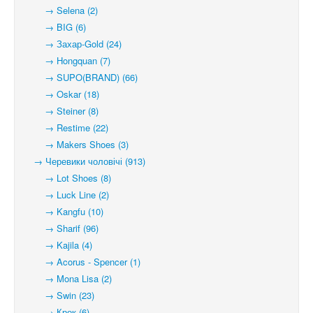
→ Selena (2)
→ BIG (6)
→ Захар-Gold (24)
→ Hongquan (7)
→ SUPO(BRAND) (66)
→ Oskar (18)
→ Steiner (8)
→ Restime (22)
→ Makers Shoes (3)
→ Черевики чоловічі (913)
→ Lot Shoes (8)
→ Luck Line (2)
→ Kangfu (10)
→ Sharif (96)
→ Kajila (4)
→ Acorus - Spencer (1)
→ Mona Lisa (2)
→ Swin (23)
→ Крок (6)