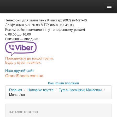
Головна
Телефони для замовлень
Київстар: (097) 974-91-46
Доставка и оплата
Лайф: (063) 527-76-88
МТС: (050) 967-41-33
Режим роботи
замовлення у телефонному режимі
Как заказать
с 08:00 до 16:00
П'ятниця — вихідний.
Контакти
Таблиця розмірів
Приєднуйся до нашої групи.
Вхід для покупця
Будь у курсі новинок.
УКР
Наш другий сайт
GrandShoes.com.ua
УКР
Ваш кошик порожній
РОС
Главная
/
Чоловіче взуття
/
Туфлі-босоніжки.Мокасини
/
Mona Lisa
КАТАЛОГ ТОВАРОВ