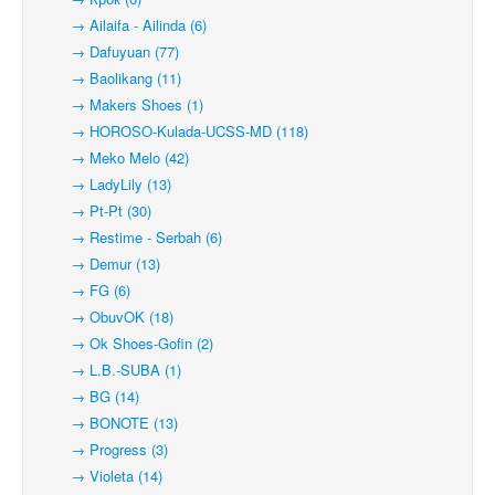
→ Ailaifa - Ailinda (6)
→ Dafuyuan (77)
→ Baolikang (11)
→ Makers Shoes (1)
→ HOROSO-Kulada-UCSS-MD (118)
→ Meko Melo (42)
→ LadyLily (13)
→ Pt-Pt (30)
→ Restime - Serbah (6)
→ Demur (13)
→ FG (6)
→ ObuvOK (18)
→ Ok Shoes-Gofin (2)
→ L.B.-SUBA (1)
→ BG (14)
→ BONOTE (13)
→ Progress (3)
→ Violeta (14)