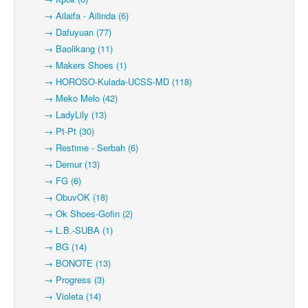
→ Ailaifa - Ailinda (6)
→ Dafuyuan (77)
→ Baolikang (11)
→ Makers Shoes (1)
→ HOROSO-Kulada-UCSS-MD (118)
→ Meko Melo (42)
→ LadyLily (13)
→ Pt-Pt (30)
→ Restime - Serbah (6)
→ Demur (13)
→ FG (6)
→ ObuvOK (18)
→ Ok Shoes-Gofin (2)
→ L.B.-SUBA (1)
→ BG (14)
→ BONOTE (13)
→ Progress (3)
→ Violeta (14)