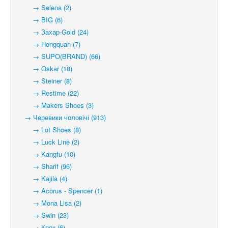
→ Selena (2)
→ BIG (6)
→ Захар-Gold (24)
→ Hongquan (7)
→ SUPO(BRAND) (66)
→ Oskar (18)
→ Steiner (8)
→ Restime (22)
→ Makers Shoes (3)
→ Черевики чоловічі (913)
→ Lot Shoes (8)
→ Luck Line (2)
→ Kangfu (10)
→ Sharif (96)
→ Kajila (4)
→ Acorus - Spencer (1)
→ Mona Lisa (2)
→ Swin (23)
→ Крок (6)