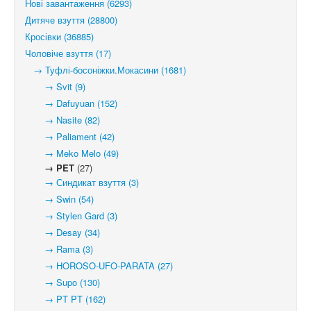
Нові завантаження (6293)
Дитяче взуття (28800)
Кросівки (36885)
Чоловіче взуття (17)
→ Туфлі-босоніжки.Мокасини (1681)
→ Svit (9)
→ Dafuyuan (152)
→ Nasite (82)
→ Paliament (42)
→ Meko Melo (49)
→ PET
(27)
→ Синдикат взуття (3)
→ Swin (54)
→ Stylen Gard (3)
→ Desay (34)
→ Rama (3)
→ HOROSO-UFO-PARATA (27)
→ Supo (130)
→ PT PT (162)