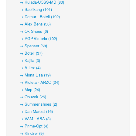
→ Kulada-UCSS-MD (83)
→ Baolikang (101)
→ Demur - Boteli (192)
→ Alex Bens (36)
→ Ok Shoes (6)
→ RGP-Victoria (102)
→ Spenser (58)
→ Boteli (37)
→ Kajila (3)
→ A.Lex (4)
→ Mona Lisa (19)
→ Violeta - ARZO (24)
→ Мир (24)
→ Obuvok (25)
→ Summer shoes (2)
→ Dan Marest (16)
→ VAM - ABA (3)
→ Prime-Opt (4)
→ Kindzer (9)