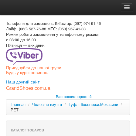
Головна
Телефони для замовлень
Київстар: (097) 974-91-46
Доставка и оплата
Лайф: (063) 527-76-88
МТС: (050) 967-41-33
Режим роботи
замовлення у телефонному режимі
Как заказать
с 08:00 до 16:00
П'ятниця — вихідний.
Контакти
Таблиця розмірів
Приєднуйся до нашої групи.
Вхід для покупця
Будь у курсі новинок.
УКР
Наш другий сайт
GrandShoes.com.ua
УКР
Ваш кошик порожній
РОС
Главная
/
Чоловіче взуття
/
Туфлі-босоніжки.Мокасини
/
PET
КАТАЛОГ ТОВАРОВ