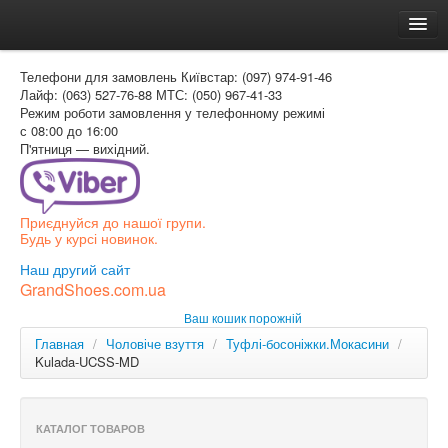
Головна
Телефони для замовлень
Київстар: (097) 974-91-46
Доставка и оплата
Лайф: (063) 527-76-88
МТС: (050) 967-41-33
Режим роботи
замовлення у телефонному режимі
Как заказать
с 08:00 до 16:00
П'ятниця — вихідний.
Контакти
Таблиця розмірів
Приєднуйся до нашої групи.
Вхід для покупця
Будь у курсі новинок.
УКР
Наш другий сайт
GrandShoes.com.ua
УКР
Ваш кошик порожній
РОС
Главная
/
Чоловіче взуття
/
Туфлі-босоніжки.Мокасини
/
Kulada-UCSS-MD
КАТАЛОГ ТОВАРОВ