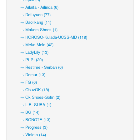
→ Ailaifa - Ailinda (6)
→ Dafuyuan (77)
→ Baolikang (11)
→ Makers Shoes (1)
→ HOROSO-Kulada-UCSS-MD (118)
→ Meko Melo (42)
→ LadyLily (13)
→ Pt-Pt (30)
→ Restime - Serbah (6)
→ Demur (13)
→ FG (6)
→ ObuvOK (18)
→ Ok Shoes-Gofin (2)
→ L.B.-SUBA (1)
→ BG (14)
→ BONOTE (13)
→ Progress (3)
→ Violeta (14)