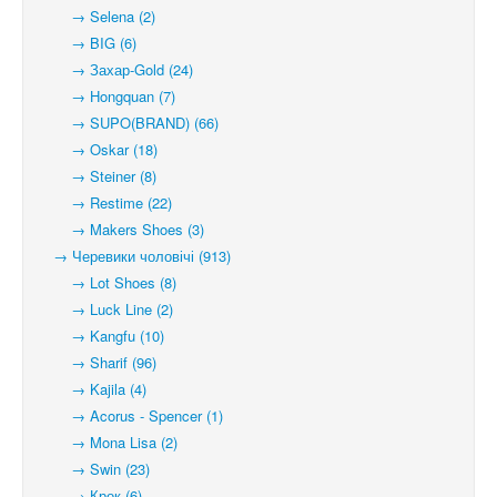
→ Selena (2)
→ BIG (6)
→ Захар-Gold (24)
→ Hongquan (7)
→ SUPO(BRAND) (66)
→ Oskar (18)
→ Steiner (8)
→ Restime (22)
→ Makers Shoes (3)
→ Черевики чоловічі (913)
→ Lot Shoes (8)
→ Luck Line (2)
→ Kangfu (10)
→ Sharif (96)
→ Kajila (4)
→ Acorus - Spencer (1)
→ Mona Lisa (2)
→ Swin (23)
→ Крок (6)