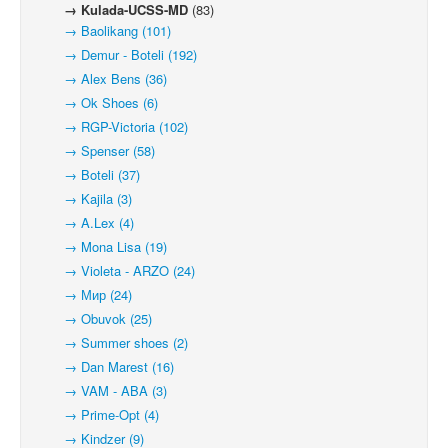
→ Kulada-UCSS-MD
(83)
→ Baolikang (101)
→ Demur - Boteli (192)
→ Alex Bens (36)
→ Ok Shoes (6)
→ RGP-Victoria (102)
→ Spenser (58)
→ Boteli (37)
→ Kajila (3)
→ A.Lex (4)
→ Mona Lisa (19)
→ Violeta - ARZO (24)
→ Мир (24)
→ Obuvok (25)
→ Summer shoes (2)
→ Dan Marest (16)
→ VAM - ABA (3)
→ Prime-Opt (4)
→ Kindzer (9)