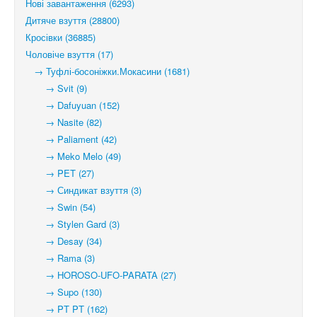
Нові завантаження (6293)
Дитяче взуття (28800)
Кросівки (36885)
Чоловіче взуття (17)
→ Туфлі-босоніжки.Мокасини (1681)
→ Svit (9)
→ Dafuyuan (152)
→ Nasite (82)
→ Paliament (42)
→ Meko Melo (49)
→ PET (27)
→ Синдикат взуття (3)
→ Swin (54)
→ Stylen Gard (3)
→ Desay (34)
→ Rama (3)
→ HOROSO-UFO-PARATA (27)
→ Supo (130)
→ PT PT (162)