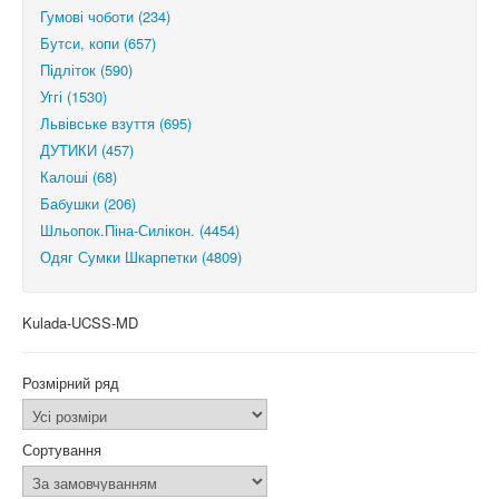
Гумові чоботи (234)
Бутси, копи (657)
Підліток (590)
Уггі (1530)
Львівське взуття (695)
ДУТИКИ (457)
Калоші (68)
Бабушки (206)
Шльопок.Піна-Силікон. (4454)
Одяг Сумки Шкарпетки (4809)
Kulada-UCSS-MD
Розмірний ряд
Сортування