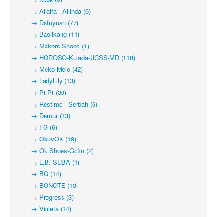
→ Ailaifa - Ailinda (6)
→ Dafuyuan (77)
→ Baolikang (11)
→ Makers Shoes (1)
→ HOROSO-Kulada-UCSS-MD (118)
→ Meko Melo (42)
→ LadyLily (13)
→ Pt-Pt (30)
→ Restime - Serbah (6)
→ Demur (13)
→ FG (6)
→ ObuvOK (18)
→ Ok Shoes-Gofin (2)
→ L.B.-SUBA (1)
→ BG (14)
→ BONOTE (13)
→ Progress (3)
→ Violeta (14)