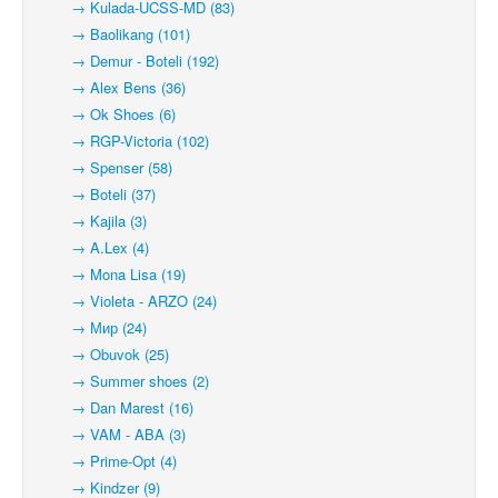
→ Kulada-UCSS-MD (83)
→ Baolikang (101)
→ Demur - Boteli (192)
→ Alex Bens (36)
→ Ok Shoes (6)
→ RGP-Victoria (102)
→ Spenser (58)
→ Boteli (37)
→ Kajila (3)
→ A.Lex (4)
→ Mona Lisa (19)
→ Violeta - ARZO (24)
→ Мир (24)
→ Obuvok (25)
→ Summer shoes (2)
→ Dan Marest (16)
→ VAM - ABA (3)
→ Prime-Opt (4)
→ Kindzer (9)