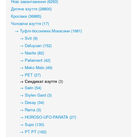
Нові завантаження (6293)
Дитяче взуття (28800)
Кросівки (36885)
Чоловіче взуття (17)
→ Туфлі-босоніжки.Мокасини (1681)
→ Svit (9)
→ Dafuyuan (152)
→ Nasite (82)
→ Paliament (42)
→ Meko Melo (49)
→ PET (27)
→ Синдикат взуття
(3)
→ Swin (54)
→ Stylen Gard (3)
→ Desay (34)
→ Rama (3)
→ HOROSO-UFO-PARATA (27)
→ Supo (130)
→ PT PT (162)