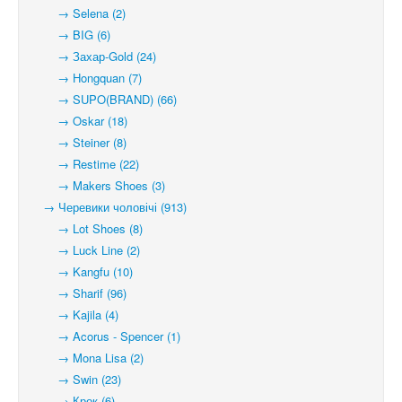
→ Selena (2)
→ BIG (6)
→ Захар-Gold (24)
→ Hongquan (7)
→ SUPO(BRAND) (66)
→ Oskar (18)
→ Steiner (8)
→ Restime (22)
→ Makers Shoes (3)
→ Черевики чоловічі (913)
→ Lot Shoes (8)
→ Luck Line (2)
→ Kangfu (10)
→ Sharif (96)
→ Kajila (4)
→ Acorus - Spencer (1)
→ Mona Lisa (2)
→ Swin (23)
→ Крок (6)