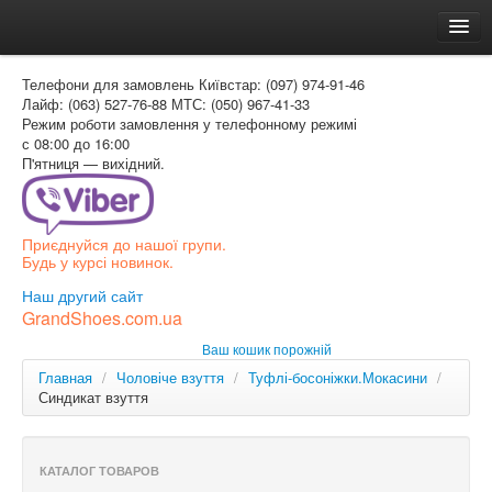
Головна
Телефони для замовлень
Київстар: (097) 974-91-46
Доставка и оплата
Лайф: (063) 527-76-88
МТС: (050) 967-41-33
Режим роботи
замовлення у телефонному режимі
Как заказать
с 08:00 до 16:00
П'ятниця — вихідний.
Контакти
Таблиця розмірів
Приєднуйся до нашої групи.
Вхід для покупця
Будь у курсі новинок.
УКР
Наш другий сайт
GrandShoes.com.ua
УКР
Ваш кошик порожній
РОС
Главная
/
Чоловіче взуття
/
Туфлі-босоніжки.Мокасини
/
Синдикат взуття
КАТАЛОГ ТОВАРОВ