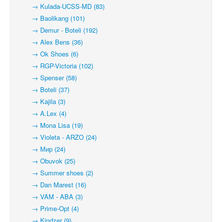
→ Kulada-UCSS-MD (83)
→ Baolikang (101)
→ Demur - Boteli (192)
→ Alex Bens (36)
→ Ok Shoes (6)
→ RGP-Victoria (102)
→ Spenser (58)
→ Boteli (37)
→ Kajila (3)
→ A.Lex (4)
→ Mona Lisa (19)
→ Violeta - ARZO (24)
→ Мир (24)
→ Obuvok (25)
→ Summer shoes (2)
→ Dan Marest (16)
→ VAM - ABA (3)
→ Prime-Opt (4)
→ Kindzer (9)