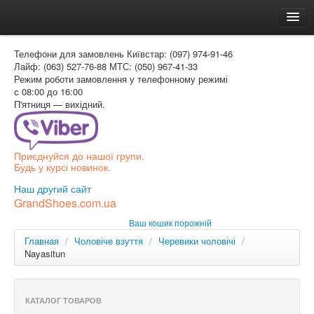
Головна
Телефони для замовлень
Київстар: (097) 974-91-46
Доставка и оплата
Лайф: (063) 527-76-88
МТС: (050) 967-41-33
Режим роботи
замовлення у телефонному режимі
Как заказать
с 08:00 до 16:00
П'ятниця — вихідний.
Контакти
Таблиця розмірів
Приєднуйся до нашої групи.
Вхід для покупця
Будь у курсі новинок.
УКР
Наш другий сайт
GrandShoes.com.ua
УКР
Ваш кошик порожній
РОС
Главная
/
Чоловіче взуття
/
Черевики чоловічі
/
Nayasitun
КАТАЛОГ ТОВАРОВ