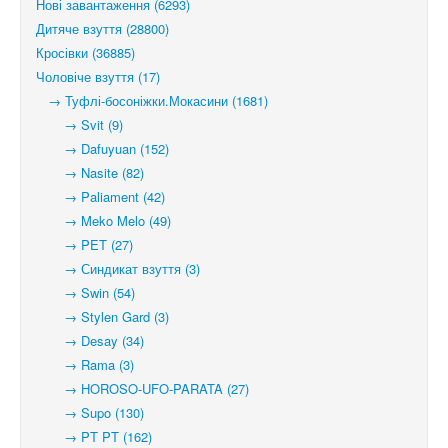
Нові завантаження (6293)
Дитяче взуття (28800)
Кросівки (36885)
Чоловіче взуття (17)
→ Туфлі-босоніжки.Мокасини (1681)
→ Svit (9)
→ Dafuyuan (152)
→ Nasite (82)
→ Paliament (42)
→ Meko Melo (49)
→ PET (27)
→ Синдикат взуття (3)
→ Swin (54)
→ Stylen Gard (3)
→ Desay (34)
→ Rama (3)
→ HOROSO-UFO-PARATA (27)
→ Supo (130)
→ PT PT (162)