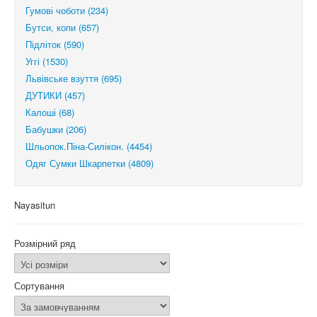
Гумові чоботи (234)
Бутси, копи (657)
Підліток (590)
Уггі (1530)
Львівське взуття (695)
ДУТИКИ (457)
Калоші (68)
Бабушки (206)
Шльопок.Піна-Силікон. (4454)
Одяг Сумки Шкарпетки (4809)
Nayasitun
Розмірний ряд
Сортування