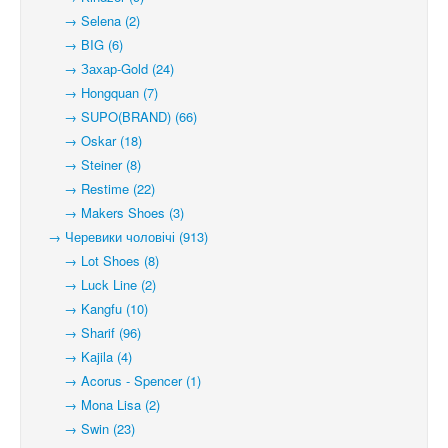
→ Selena (2)
→ BIG (6)
→ Захар-Gold (24)
→ Hongquan (7)
→ SUPO(BRAND) (66)
→ Oskar (18)
→ Steiner (8)
→ Restime (22)
→ Makers Shoes (3)
→ Черевики чоловічі (913)
→ Lot Shoes (8)
→ Luck Line (2)
→ Kangfu (10)
→ Sharif (96)
→ Kajila (4)
→ Acorus - Spencer (1)
→ Mona Lisa (2)
→ Swin (23)