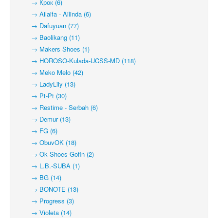
→ Крок (6)
→ Ailaifa - Ailinda (6)
→ Dafuyuan (77)
→ Baolikang (11)
→ Makers Shoes (1)
→ HOROSO-Kulada-UCSS-MD (118)
→ Meko Melo (42)
→ LadyLily (13)
→ Pt-Pt (30)
→ Restime - Serbah (6)
→ Demur (13)
→ FG (6)
→ ObuvOK (18)
→ Ok Shoes-Gofin (2)
→ L.B.-SUBA (1)
→ BG (14)
→ BONOTE (13)
→ Progress (3)
→ Violeta (14)