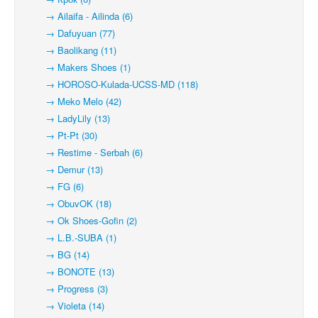
→ Ailaifa - Ailinda (6)
→ Dafuyuan (77)
→ Baolikang (11)
→ Makers Shoes (1)
→ HOROSO-Kulada-UCSS-MD (118)
→ Meko Melo (42)
→ LadyLily (13)
→ Pt-Pt (30)
→ Restime - Serbah (6)
→ Demur (13)
→ FG (6)
→ ObuvOK (18)
→ Ok Shoes-Gofin (2)
→ L.B.-SUBA (1)
→ BG (14)
→ BONOTE (13)
→ Progress (3)
→ Violeta (14)