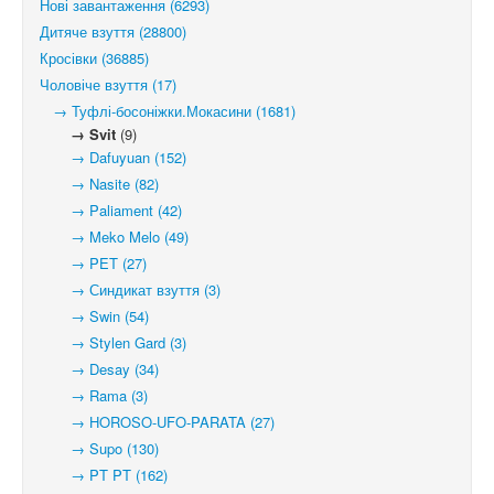
Нові завантаження (6293)
Дитяче взуття (28800)
Кросівки (36885)
Чоловіче взуття (17)
→ Туфлі-босоніжки.Мокасини (1681)
→ Svit
(9)
→ Dafuyuan (152)
→ Nasite (82)
→ Paliament (42)
→ Meko Melo (49)
→ PET (27)
→ Синдикат взуття (3)
→ Swin (54)
→ Stylen Gard (3)
→ Desay (34)
→ Rama (3)
→ HOROSO-UFO-PARATA (27)
→ Supo (130)
→ PT PT (162)