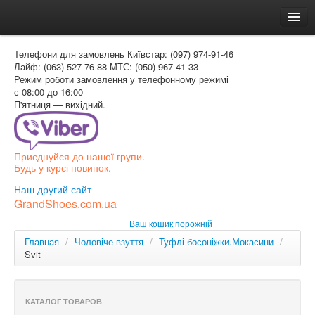
Головна
Телефони для замовлень
Київстар: (097) 974-91-46
Доставка и оплата
Лайф: (063) 527-76-88
МТС: (050) 967-41-33
Режим роботи
замовлення у телефонному режимі
Как заказать
с 08:00 до 16:00
П'ятниця — вихідний.
Контакти
Таблиця розмірів
Приєднуйся до нашої групи.
Вхід для покупця
Будь у курсі новинок.
УКР
Наш другий сайт
GrandShoes.com.ua
УКР
Ваш кошик порожній
РОС
Главная
/
Чоловіче взуття
/
Туфлі-босоніжки.Мокасини
/
Svit
КАТАЛОГ ТОВАРОВ