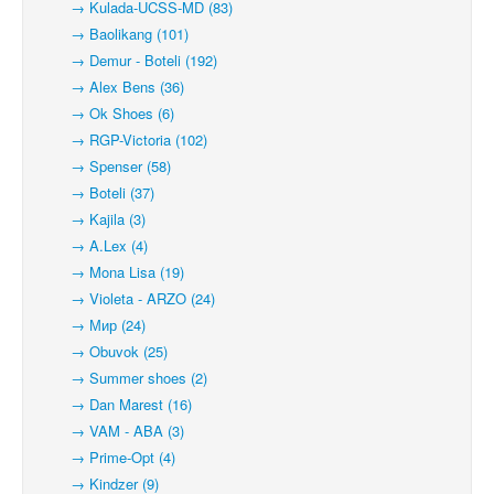
→ Kulada-UCSS-MD (83)
→ Baolikang (101)
→ Demur - Boteli (192)
→ Alex Bens (36)
→ Ok Shoes (6)
→ RGP-Victoria (102)
→ Spenser (58)
→ Boteli (37)
→ Kajila (3)
→ A.Lex (4)
→ Mona Lisa (19)
→ Violeta - ARZO (24)
→ Мир (24)
→ Obuvok (25)
→ Summer shoes (2)
→ Dan Marest (16)
→ VAM - ABA (3)
→ Prime-Opt (4)
→ Kindzer (9)