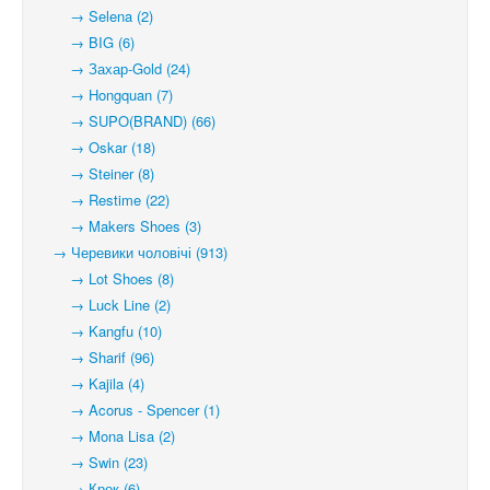
→ Selena (2)
→ BIG (6)
→ Захар-Gold (24)
→ Hongquan (7)
→ SUPO(BRAND) (66)
→ Oskar (18)
→ Steiner (8)
→ Restime (22)
→ Makers Shoes (3)
→ Черевики чоловічі (913)
→ Lot Shoes (8)
→ Luck Line (2)
→ Kangfu (10)
→ Sharif (96)
→ Kajila (4)
→ Acorus - Spencer (1)
→ Mona Lisa (2)
→ Swin (23)
→ Крок (6)